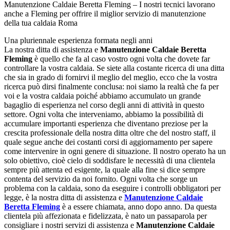
Manutenzione Caldaie Beretta Fleming – I nostri tecnici lavorano
anche a Fleming per offrire il miglior servizio di manutenzione
della tua caldaia Roma
Una pluriennale esperienza formata negli anni
La nostra ditta di assistenza e
Manutenzione Caldaie Beretta
Fleming
è quello che fa al caso vostro ogni volta che dovete far
controllare la vostra caldaia. Se siete alla costante ricerca di una ditta
che sia in grado di fornirvi il meglio del meglio, ecco che la vostra
ricerca può dirsi finalmente conclusa: noi siamo la realtà che fa per
voi e la vostra caldaia poiché abbiamo accumulato un grande
bagaglio di esperienza nel corso degli anni di attività in questo
settore. Ogni volta che interveniamo, abbiamo la possibilità di
accumulare importanti esperienza che diventano preziose per la
crescita professionale della nostra ditta oltre che del nostro staff, il
quale segue anche dei costanti corsi di aggiornamento per sapere
come intervenire in ogni genere di situazione. Il nostro operato ha un
solo obiettivo, cioè cielo di soddisfare le necessità di una clientela
sempre più attenta ed esigente, la quale alla fine si dice sempre
contenta del servizio da noi fornito. Ogni volta che sorge un
problema con la caldaia, sono da eseguire i controlli obbligatori per
legge, è la nostra ditta di assistenza e
Manutenzione Caldaie
Beretta Fleming
è a essere chiamata, anno dopo anno. Da questa
clientela più affezionata e fidelizzata, è nato un passaparola per
consigliare i nostri servizi di assistenza e
Manutenzione Caldaie