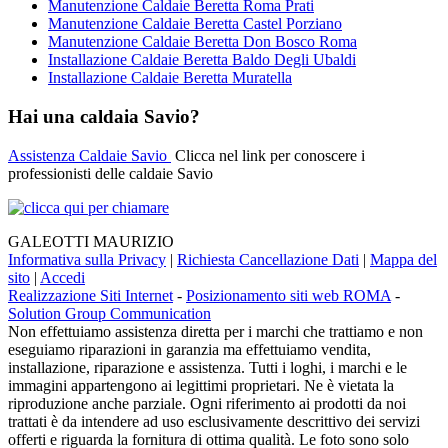
Manutenzione Caldaie Beretta Roma Prati
Manutenzione Caldaie Beretta Castel Porziano
Manutenzione Caldaie Beretta Don Bosco Roma
Installazione Caldaie Beretta Baldo Degli Ubaldi
Installazione Caldaie Beretta Muratella
Hai una caldaia Savio?
Assistenza Caldaie Savio
Clicca nel link per conoscere i
professionisti delle caldaie Savio
GALEOTTI MAURIZIO
Informativa sulla Privacy
|
Richiesta Cancellazione Dati
|
Mappa del
sito
|
Accedi
Realizzazione Siti Internet
-
Posizionamento siti web ROMA
-
Solution Group Communication
Non effettuiamo assistenza diretta per i marchi che trattiamo e non
eseguiamo riparazioni in garanzia ma effettuiamo vendita,
installazione, riparazione e assistenza. Tutti i loghi, i marchi e le
immagini appartengono ai legittimi proprietari. Ne è vietata la
riproduzione anche parziale. Ogni riferimento ai prodotti da noi
trattati è da intendere ad uso esclusivamente descrittivo dei servizi
offerti e riguarda la fornitura di ottima qualità. Le foto sono solo