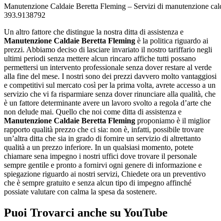
Manutenzione Caldaie Beretta Fleming – Servizi di manutenzione cald
393.9138792
Un altro fattore che distingue la nostra ditta di assistenza e
Manutenzione Caldaie Beretta Fleming
è la politica riguardo ai
prezzi. Abbiamo deciso di lasciare invariato il nostro tariffario negli
ultimi periodi senza mettere alcun rincaro affiche tutti possano
permettersi un intervento professionale senza dover restare al verde
alla fine del mese. I nostri sono dei prezzi davvero molto vantaggiosi
e competitivi sul mercato così per la prima volta, avrete accesso a un
servizio che vi fa risparmiare senza dover rinunciare alla qualità, che
è un fattore determinante avere un lavoro svolto a regola d’arte che
non delude mai. Quello che noi come ditta di assistenza e
Manutenzione Caldaie Beretta Fleming
proponiamo è il miglior
rapporto qualità prezzo che ci sia: non è, infatti, possibile trovare
un’altra ditta che sia in grado di fornire un servizio di altrettanto
qualità a un prezzo inferiore. In un qualsiasi momento, potete
chiamare sena impegno i nostri uffici dove trovare il personale
sempre gentile e pronto a fornirvi ogni genere di informazione e
spiegazione riguardo ai nostri servizi, Chiedete ora un preventivo
che è sempre gratuito e senza alcun tipo di impegno affinché
possiate valutare con calma la spesa da sostenere.
Puoi Trovarci anche su YouTube