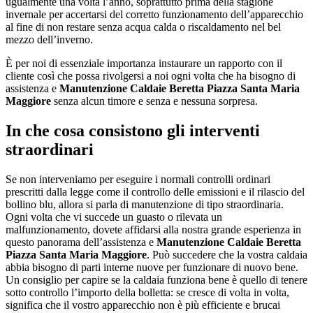
ugualmente una volta l’anno, soprattutto prima della stagione
invernale per accertarsi del corretto funzionamento dell’apparecchio
al fine di non restare senza acqua calda o riscaldamento nel bel
mezzo dell’inverno.
È per noi di essenziale importanza instaurare un rapporto con il
cliente così che possa rivolgersi a noi ogni volta che ha bisogno di
assistenza e
Manutenzione Caldaie Beretta Piazza Santa Maria
Maggiore
senza alcun timore e senza e nessuna sorpresa.
In che cosa consistono gli interventi
straordinari
Se non interveniamo per eseguire i normali controlli ordinari
prescritti dalla legge come il controllo delle emissioni e il rilascio del
bollino blu, allora si parla di manutenzione di tipo straordinaria.
Ogni volta che vi succede un guasto o rilevata un
malfunzionamento, dovete affidarsi alla nostra grande esperienza in
questo panorama dell’assistenza e
Manutenzione Caldaie Beretta
Piazza Santa Maria Maggiore
. Può succedere che la vostra caldaia
abbia bisogno di parti interne nuove per funzionare di nuovo bene.
Un consiglio per capire se la caldaia funziona bene è quello di tenere
sotto controllo l’importo della bolletta: se cresce di volta in volta,
significa che il vostro apparecchio non è più efficiente e brucai