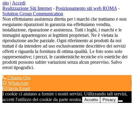
sito
|
Accedi
Realizzazione Siti Internet
-
Posizionamento siti web ROMA
-
Solution Group Communication
Non effettuiamo assistenza diretta per i marchi che trattiamo e non
eseguiamo riparazioni in garanzia ma effettuiamo vendita,
installazione, riparazione e assistenza. Tutti i loghi, i marchi e le
immagini appartengono ai legittimi proprietari. Ne è vietata la
riproduzione anche parziale. Ogni riferimento ai prodotti da noi
trattati è da intendere ad uso esclusivamente descrittivo dei servizi
offerti e riguarda la fornitura di ottima qualità. Le foto sono solo
rappresentative; i prezzi, le caratteristiche tecniche e/o estetiche dei
prodotti possono subire variazioni senza alcun preavviso. Salvo
errori tipografici.
Chiama Ora
WhatsApp
Invia Email
I cookie ci aiutano a fornire i nostri servizi. Utilizzando tali servizi,
accetti l'utilizzo dei cookie da parte nostra.
Accetto
Privacy