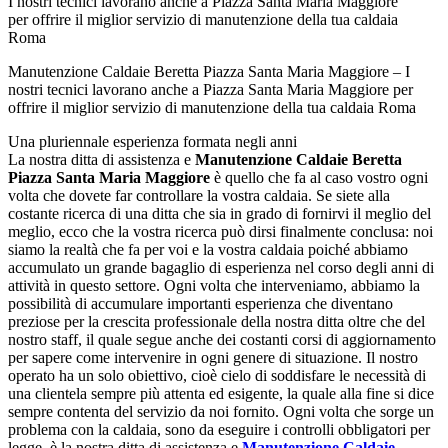
Manutenzione Caldaie Beretta Piazza Santa Maria Maggiore – I
nostri tecnici lavorano anche a Piazza Santa Maria Maggiore per
offrire il miglior servizio di manutenzione della tua caldaia Roma
Una pluriennale esperienza formata negli anni
La nostra ditta di assistenza e
Manutenzione Caldaie Beretta
Piazza Santa Maria Maggiore
è quello che fa al caso vostro ogni
volta che dovete far controllare la vostra caldaia. Se siete alla
costante ricerca di una ditta che sia in grado di fornirvi il meglio del
meglio, ecco che la vostra ricerca può dirsi finalmente conclusa: noi
siamo la realtà che fa per voi e la vostra caldaia poiché abbiamo
accumulato un grande bagaglio di esperienza nel corso degli anni di
attività in questo settore. Ogni volta che interveniamo, abbiamo la
possibilità di accumulare importanti esperienza che diventano
preziose per la crescita professionale della nostra ditta oltre che del
nostro staff, il quale segue anche dei costanti corsi di aggiornamento
per sapere come intervenire in ogni genere di situazione. Il nostro
operato ha un solo obiettivo, cioè cielo di soddisfare le necessità di
una clientela sempre più attenta ed esigente, la quale alla fine si dice
sempre contenta del servizio da noi fornito. Ogni volta che sorge un
problema con la caldaia, sono da eseguire i controlli obbligatori per
legge, è la nostra ditta di assistenza e
Manutenzione Caldaie