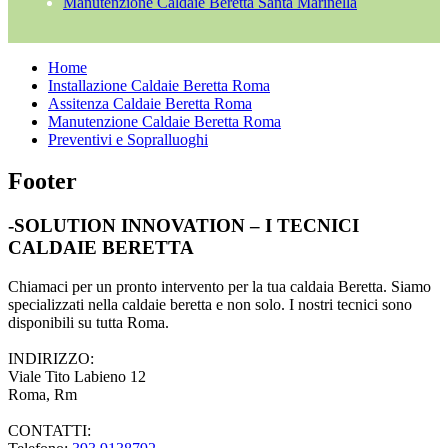
Manutenzione Caldaie Beretta Santa Marinella
Home
Installazione Caldaie Beretta Roma
Assitenza Caldaie Beretta Roma
Manutenzione Caldaie Beretta Roma
Preventivi e Sopralluoghi
Footer
-SOLUTION INNOVATION – I TECNICI
CALDAIE BERETTA
Chiamaci per un pronto intervento per la tua caldaia Beretta. Siamo
specializzati nella caldaie beretta e non solo. I nostri tecnici sono
disponibili su tutta Roma.
INDIRIZZO:
Viale Tito Labieno 12
Roma, Rm
CONTATTI: