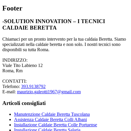
Footer
-SOLUTION INNOVATION – I TECNICI
CALDAIE BERETTA
Chiamaci per un pronto intervento per la tua caldaia Beretta. Siamo
specializzati nella caldaie beretta e non solo. I nostri tecnici sono
disponibili su tutta Roma.
INDIRIZZO:
Viale Tito Labieno 12
Roma, Rm
CONTATTI:
Telefono:
393.9138792
E-mail:
maurizio.galeotti1967@gmail.com
Articoli consigliati
Manutenzione Caldaie Beretta Tuscolana
Assistenza Caldaie Beretta Colli Albani
Installazione Caldaie Beretta Colle Portuense
Installazione Caldaie Beretta Salaria