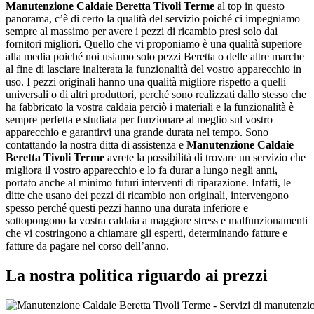
Manutenzione Caldaie Beretta Tivoli Terme
al top in questo
panorama, c’è di certo la qualità del servizio poiché ci impegniamo
sempre al massimo per avere i pezzi di ricambio presi solo dai
fornitori migliori. Quello che vi proponiamo è una qualità superiore
alla media poiché noi usiamo solo pezzi Beretta o delle altre marche
al fine di lasciare inalterata la funzionalità del vostro apparecchio in
uso. I pezzi originali hanno una qualità migliore rispetto a quelli
universali o di altri produttori, perché sono realizzati dallo stesso che
ha fabbricato la vostra caldaia perciò i materiali e la funzionalità è
sempre perfetta e studiata per funzionare al meglio sul vostro
apparecchio e garantirvi una grande durata nel tempo. Sono
contattando la nostra ditta di assistenza e
Manutenzione Caldaie
Beretta Tivoli Terme
avrete la possibilità di trovare un servizio che
migliora il vostro apparecchio e lo fa durar a lungo negli anni,
portato anche al minimo futuri interventi di riparazione. Infatti, le
ditte che usano dei pezzi di ricambio non originali, intervengono
spesso perché questi pezzi hanno una durata inferiore e
sottopongono la vostra caldaia a maggiore stress e malfunzionamenti
che vi costringono a chiamare gli esperti, determinando fatture e
fatture da pagare nel corso dell’anno.
La nostra politica riguardo ai prezzi