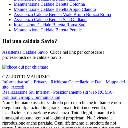
Manutenzione Caldaie Beretta Colonna
Manutenzione Caldaie Beretta Appio Claudio
Assistenza Caldaie Beretta Viale Bruno Buozzi Roma
Assistenza Caldaie Beretta San Giuliano
Installazione Caldaie Beretta Roma Sud
Manutenzione Caldaie Beretta Percile
Hai una caldaia Savio?
Assistenza Caldaie Savio
Clicca nel link per conoscere i
professionisti delle caldaie Savio
GALEOTTI MAURIZIO
Informativa sulla Privacy
|
Richiesta Cancellazione Dati
|
Mappa del
sito
|
Accedi
Realizzazione Siti Internet
-
Posizionamento siti web ROMA
-
Solution Group Communication
Non effettuiamo assistenza diretta per i marchi che trattiamo e non
eseguiamo riparazioni in garanzia ma effettuiamo vendita,
installazione, riparazione e assistenza. Tutti i loghi, i marchi e le
immagini appartengono ai legittimi proprietari. Ne è vietata la
riproduzione anche parziale. Ogni riferimento ai prodotti da noi