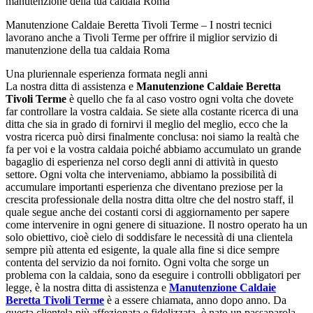
Manutenzione Caldaie Beretta Tivoli Terme – I nostri tecnici
lavorano anche a Tivoli Terme per offrire il miglior servizio di
manutenzione della tua caldaia Roma
Una pluriennale esperienza formata negli anni
La nostra ditta di assistenza e
Manutenzione Caldaie Beretta
Tivoli Terme
è quello che fa al caso vostro ogni volta che dovete
far controllare la vostra caldaia. Se siete alla costante ricerca di una
ditta che sia in grado di fornirvi il meglio del meglio, ecco che la
vostra ricerca può dirsi finalmente conclusa: noi siamo la realtà che
fa per voi e la vostra caldaia poiché abbiamo accumulato un grande
bagaglio di esperienza nel corso degli anni di attività in questo
settore. Ogni volta che interveniamo, abbiamo la possibilità di
accumulare importanti esperienza che diventano preziose per la
crescita professionale della nostra ditta oltre che del nostro staff, il
quale segue anche dei costanti corsi di aggiornamento per sapere
come intervenire in ogni genere di situazione. Il nostro operato ha un
solo obiettivo, cioè cielo di soddisfare le necessità di una clientela
sempre più attenta ed esigente, la quale alla fine si dice sempre
contenta del servizio da noi fornito. Ogni volta che sorge un
problema con la caldaia, sono da eseguire i controlli obbligatori per
legge, è la nostra ditta di assistenza e
Manutenzione Caldaie
Beretta Tivoli Terme
è a essere chiamata, anno dopo anno. Da
questa clientela più affezionata e fidelizzata, è nato un passaparola