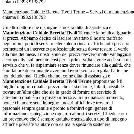
Manutenzione Caldaie Beretta Tivoli Terme – Servizi di manutenzione
chiama il 393.9138792
Un altro fattore che distingue la nostra ditta di assistenza e
Manutenzione Caldaie Beretta Tivoli Terme
è la politica riguardo
ai prezzi. Abbiamo deciso di lasciare invariato il nostro tariffario
negli ultimi periodi senza mettere alcun rincaro affiche tutti possano
permettersi un intervento professionale senza dover restare al verde
alla fine del mese. I nostri sono dei prezzi davvero molto vantaggiosi
e competitivi sul mercato così per la prima volta, avrete accesso a un
servizio che vi fa risparmiare senza dover rinunciare alla qualità, che
è un fattore determinante avere un lavoro svolto a regola d’arte che
non delude mai. Quello che noi come ditta di assistenza e
Manutenzione Caldaie Beretta Tivoli Terme
proponiamo è il
miglior rapporto qualità prezzo che ci sia: non è, infatti, possibile
trovare un’altra ditta che sia in grado di fornire un servizio di
altrettanto qualità a un prezzo inferiore. In un qualsiasi momento,
potete chiamare sena impegno i nostri uffici dove trovare il
personale sempre gentile e pronto a fornirvi ogni genere di
informazione e spiegazione riguardo ai nostri servizi, Chiedete ora
un preventivo che è sempre gratuito e senza alcun tipo di impegno
affinché possiate valutare con calma la spesa da sostenere.