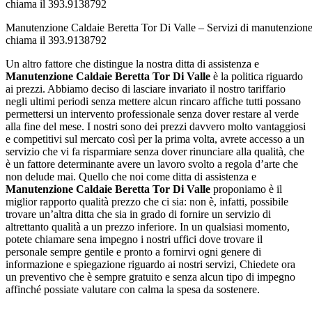
Manutenzione Caldaie Beretta Tor Di Valle – Servizi di manutenzione 
chiama il 393.9138792
Un altro fattore che distingue la nostra ditta di assistenza e
Manutenzione Caldaie Beretta Tor Di Valle
è la politica riguardo
ai prezzi. Abbiamo deciso di lasciare invariato il nostro tariffario
negli ultimi periodi senza mettere alcun rincaro affiche tutti possano
permettersi un intervento professionale senza dover restare al verde
alla fine del mese. I nostri sono dei prezzi davvero molto vantaggiosi
e competitivi sul mercato così per la prima volta, avrete accesso a un
servizio che vi fa risparmiare senza dover rinunciare alla qualità, che
è un fattore determinante avere un lavoro svolto a regola d’arte che
non delude mai. Quello che noi come ditta di assistenza e
Manutenzione Caldaie Beretta Tor Di Valle
proponiamo è il
miglior rapporto qualità prezzo che ci sia: non è, infatti, possibile
trovare un’altra ditta che sia in grado di fornire un servizio di
altrettanto qualità a un prezzo inferiore. In un qualsiasi momento,
potete chiamare sena impegno i nostri uffici dove trovare il
personale sempre gentile e pronto a fornirvi ogni genere di
informazione e spiegazione riguardo ai nostri servizi, Chiedete ora
un preventivo che è sempre gratuito e senza alcun tipo di impegno
affinché possiate valutare con calma la spesa da sostenere.