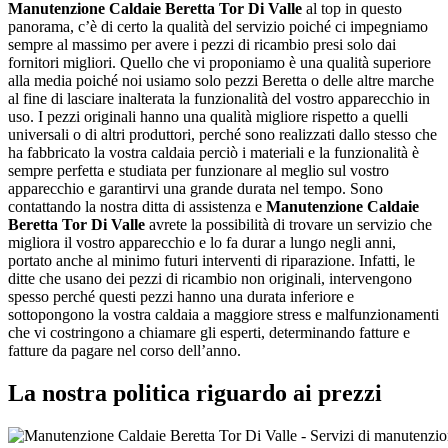
Manutenzione Caldaie Beretta Tor Di Valle
al top in questo
panorama, c’è di certo la qualità del servizio poiché ci impegniamo
sempre al massimo per avere i pezzi di ricambio presi solo dai
fornitori migliori. Quello che vi proponiamo è una qualità superiore
alla media poiché noi usiamo solo pezzi Beretta o delle altre marche
al fine di lasciare inalterata la funzionalità del vostro apparecchio in
uso. I pezzi originali hanno una qualità migliore rispetto a quelli
universali o di altri produttori, perché sono realizzati dallo stesso che
ha fabbricato la vostra caldaia perciò i materiali e la funzionalità è
sempre perfetta e studiata per funzionare al meglio sul vostro
apparecchio e garantirvi una grande durata nel tempo. Sono
contattando la nostra ditta di assistenza e
Manutenzione Caldaie
Beretta Tor Di Valle
avrete la possibilità di trovare un servizio che
migliora il vostro apparecchio e lo fa durar a lungo negli anni,
portato anche al minimo futuri interventi di riparazione. Infatti, le
ditte che usano dei pezzi di ricambio non originali, intervengono
spesso perché questi pezzi hanno una durata inferiore e
sottopongono la vostra caldaia a maggiore stress e malfunzionamenti
che vi costringono a chiamare gli esperti, determinando fatture e
fatture da pagare nel corso dell’anno.
La nostra politica riguardo ai prezzi