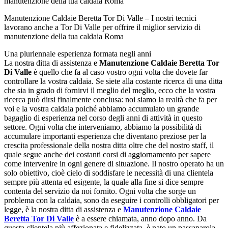
Manutenzione Caldaie Beretta Tor Di Valle – I nostri tecnici
lavorano anche a Tor Di Valle per offrire il miglior servizio di
manutenzione della tua caldaia Roma
Una pluriennale esperienza formata negli anni
La nostra ditta di assistenza e
Manutenzione Caldaie Beretta Tor
Di Valle
è quello che fa al caso vostro ogni volta che dovete far
controllare la vostra caldaia. Se siete alla costante ricerca di una ditta
che sia in grado di fornirvi il meglio del meglio, ecco che la vostra
ricerca può dirsi finalmente conclusa: noi siamo la realtà che fa per
voi e la vostra caldaia poiché abbiamo accumulato un grande
bagaglio di esperienza nel corso degli anni di attività in questo
settore. Ogni volta che interveniamo, abbiamo la possibilità di
accumulare importanti esperienza che diventano preziose per la
crescita professionale della nostra ditta oltre che del nostro staff, il
quale segue anche dei costanti corsi di aggiornamento per sapere
come intervenire in ogni genere di situazione. Il nostro operato ha un
solo obiettivo, cioè cielo di soddisfare le necessità di una clientela
sempre più attenta ed esigente, la quale alla fine si dice sempre
contenta del servizio da noi fornito. Ogni volta che sorge un
problema con la caldaia, sono da eseguire i controlli obbligatori per
legge, è la nostra ditta di assistenza e
Manutenzione Caldaie
Beretta Tor Di Valle
è a essere chiamata, anno dopo anno. Da
questa clientela più affezionata e fidelizzata, è nato un passaparola