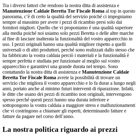
Tra i diversi fattori che rendono la nostra ditta di assistenza e
Manutenzione Caldaie Beretta Tor Fiscale Roma
al top in questo
panorama, c’è di certo la qualità del servizio poiché ci impegniamo
sempre al massimo per avere i pezzi di ricambio presi solo dai
fornitori migliori. Quello che vi proponiamo è una qualità superiore
alla media poiché noi usiamo solo pezzi Beretta o delle altre marche
al fine di lasciare inalterata la funzionalità del vostro apparecchio in
uso. I pezzi originali hanno una qualità migliore rispetto a quelli
universali o di altri produttori, perché sono realizzati dallo stesso che
ha fabbricato la vostra caldaia perciò i materiali e la funzionalità è
sempre perfetta e studiata per funzionare al meglio sul vostro
apparecchio e garantirvi una grande durata nel tempo. Sono
contattando la nostra ditta di assistenza e
Manutenzione Caldaie
Beretta Tor Fiscale Roma
avrete la possibilità di trovare un
servizio che migliora il vostro apparecchio e lo fa durar a lungo negli
anni, portato anche al minimo futuri interventi di riparazione. Infatti,
le ditte che usano dei pezzi di ricambio non originali, intervengono
spesso perché questi pezzi hanno una durata inferiore e
sottopongono la vostra caldaia a maggiore stress e malfunzionamenti
che vi costringono a chiamare gli esperti, determinando fatture e
fatture da pagare nel corso dell’anno.
La nostra politica riguardo ai prezzi