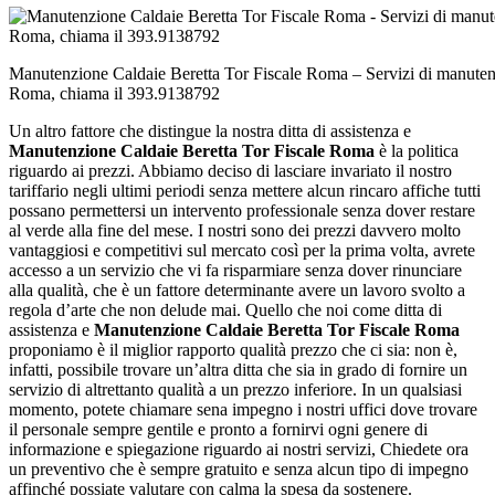
Manutenzione Caldaie Beretta Tor Fiscale Roma – Servizi di manutenz
Roma, chiama il 393.9138792
Un altro fattore che distingue la nostra ditta di assistenza e
Manutenzione Caldaie Beretta Tor Fiscale Roma
è la politica
riguardo ai prezzi. Abbiamo deciso di lasciare invariato il nostro
tariffario negli ultimi periodi senza mettere alcun rincaro affiche tutti
possano permettersi un intervento professionale senza dover restare
al verde alla fine del mese. I nostri sono dei prezzi davvero molto
vantaggiosi e competitivi sul mercato così per la prima volta, avrete
accesso a un servizio che vi fa risparmiare senza dover rinunciare
alla qualità, che è un fattore determinante avere un lavoro svolto a
regola d’arte che non delude mai. Quello che noi come ditta di
assistenza e
Manutenzione Caldaie Beretta Tor Fiscale Roma
proponiamo è il miglior rapporto qualità prezzo che ci sia: non è,
infatti, possibile trovare un’altra ditta che sia in grado di fornire un
servizio di altrettanto qualità a un prezzo inferiore. In un qualsiasi
momento, potete chiamare sena impegno i nostri uffici dove trovare
il personale sempre gentile e pronto a fornirvi ogni genere di
informazione e spiegazione riguardo ai nostri servizi, Chiedete ora
un preventivo che è sempre gratuito e senza alcun tipo di impegno
affinché possiate valutare con calma la spesa da sostenere.