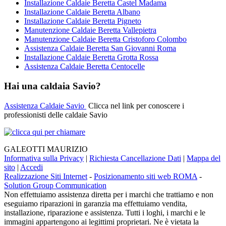
Installazione Caldaie Beretta Castel Madama
Installazione Caldaie Beretta Albano
Installazione Caldaie Beretta Pigneto
Manutenzione Caldaie Beretta Vallepietra
Manutenzione Caldaie Beretta Cristoforo Colombo
Assistenza Caldaie Beretta San Giovanni Roma
Installazione Caldaie Beretta Grotta Rossa
Assistenza Caldaie Beretta Centocelle
Hai una caldaia Savio?
Assistenza Caldaie Savio
Clicca nel link per conoscere i
professionisti delle caldaie Savio
GALEOTTI MAURIZIO
Informativa sulla Privacy
|
Richiesta Cancellazione Dati
|
Mappa del
sito
|
Accedi
Realizzazione Siti Internet
-
Posizionamento siti web ROMA
-
Solution Group Communication
Non effettuiamo assistenza diretta per i marchi che trattiamo e non
eseguiamo riparazioni in garanzia ma effettuiamo vendita,
installazione, riparazione e assistenza. Tutti i loghi, i marchi e le
immagini appartengono ai legittimi proprietari. Ne è vietata la