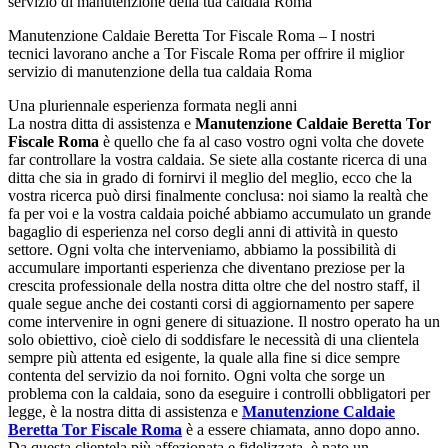
Manutenzione Caldaie Beretta Tor Fiscale Roma – I nostri
tecnici lavorano anche a Tor Fiscale Roma per offrire il miglior
servizio di manutenzione della tua caldaia Roma
Una pluriennale esperienza formata negli anni
La nostra ditta di assistenza e
Manutenzione Caldaie Beretta Tor
Fiscale Roma
è quello che fa al caso vostro ogni volta che dovete
far controllare la vostra caldaia. Se siete alla costante ricerca di una
ditta che sia in grado di fornirvi il meglio del meglio, ecco che la
vostra ricerca può dirsi finalmente conclusa: noi siamo la realtà che
fa per voi e la vostra caldaia poiché abbiamo accumulato un grande
bagaglio di esperienza nel corso degli anni di attività in questo
settore. Ogni volta che interveniamo, abbiamo la possibilità di
accumulare importanti esperienza che diventano preziose per la
crescita professionale della nostra ditta oltre che del nostro staff, il
quale segue anche dei costanti corsi di aggiornamento per sapere
come intervenire in ogni genere di situazione. Il nostro operato ha un
solo obiettivo, cioè cielo di soddisfare le necessità di una clientela
sempre più attenta ed esigente, la quale alla fine si dice sempre
contenta del servizio da noi fornito. Ogni volta che sorge un
problema con la caldaia, sono da eseguire i controlli obbligatori per
legge, è la nostra ditta di assistenza e
Manutenzione Caldaie
Beretta Tor Fiscale Roma
è a essere chiamata, anno dopo anno.
Da questa clientela più affezionata e fidelizzata, è nato un