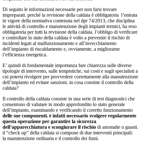
Di seguito le informazioni necessarie per non farsi trovare
impreparati. perché la revisione della caldaia è obbligatoria l’entrata
in vigore della normativa contenuta nel dpr 74/2013, che disciplina
le attività di controllo e manutenzione degli impianti termici, ha reso
obbligatoria per tutti la revisione della caldaia. l’obbligo di verificare
e controllare lo stato della caldaia è volto a prevenire il rischio di
incidenti legati al malfunzionamento e all’invecchiamento
dell’impianto di riscaldamento e, ovviamente, a migliorarne
l’efficienza energetica.
E’ quindi di fondamentale importanza fare chiarezza sulle diverse
tipologie di intervento, sulle tempistiche, sui costi e sugli specialisti a
cui potersi rivolgere per provvedere correttamente alla manutenzione
dell’impianto ed evitare sanzioni. in cosa consiste il controllo della
caldaia?
Il controllo della caldaia consiste in una serie di test diagnostici che
consentono di valutare in modo approfondito lo stato generale
dell’impianto, esaminando e verificando il corretto funzionamento
delle sue componenti. è infatti necessario svolgere regolarmente
questa operazione per garantire la sicurezza
dell’apparecchiatura e scongiurare il rischio
di anomalie o guasti.
il “check up” della caldaia si compone di due interventi principali:
la manutenzione ordinaria e il controllo dei fumi.