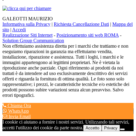
GALEOTTI MAURIZIO
Informativa sulla Privacy
|
Richiesta Cancellazione Dati
|
Mappa del
sito
|
Accedi
Realizzazione Siti Internet
-
Posizionamento siti web ROMA
-
Solution Group Communication
Non effettuiamo assistenza diretta per i marchi che trattiamo e non
eseguiamo riparazioni in garanzia ma effettuiamo vendita,
installazione, riparazione e assistenza. Tutti i loghi, i marchi e le
immagini appartengono ai legittimi proprietari. Ne è vietata la
riproduzione anche parziale. Ogni riferimento ai prodotti da noi
trattati è da intendere ad uso esclusivamente descrittivo dei servizi
offerti e riguarda la fornitura di ottima qualità. Le foto sono solo
rappresentative; i prezzi, le caratteristiche tecniche e/o estetiche dei
prodotti possono subire variazioni senza alcun preavviso. Salvo
errori tipografici.
Chiama Ora
WhatsApp
Invia Email
I cookie ci aiutano a fornire i nostri servizi. Utilizzando tali servizi,
accetti l'utilizzo dei cookie da parte nostra.
Accetto
Privacy