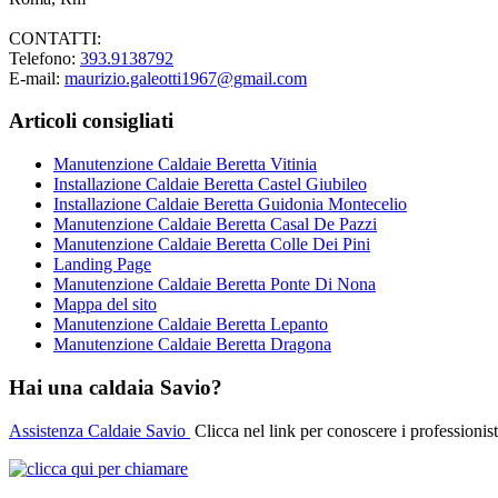
CONTATTI:
Telefono:
393.9138792
E-mail:
maurizio.galeotti1967@gmail.com
Articoli consigliati
Manutenzione Caldaie Beretta Vitinia
Installazione Caldaie Beretta Castel Giubileo
Installazione Caldaie Beretta Guidonia Montecelio
Manutenzione Caldaie Beretta Casal De Pazzi
Manutenzione Caldaie Beretta Colle Dei Pini
Landing Page
Manutenzione Caldaie Beretta Ponte Di Nona
Mappa del sito
Manutenzione Caldaie Beretta Lepanto
Manutenzione Caldaie Beretta Dragona
Hai una caldaia Savio?
Assistenza Caldaie Savio
Clicca nel link per conoscere i professionist