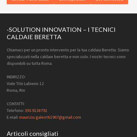
Footer
-SOLUTION INNOVATION – I TECNICI
CALDAIE BERETTA
Chiamaci per un pronto intervento per la tua caldaia Beretta. Siamo
specializzati nella caldaie beretta e non solo. I nostri tecnici sono
disponibili su tutta Roma.
INDIRIZZO:
Viale Tito Labieno 12
Roma, Rm
CONTATTI:
Telefono:
393.9138792
E-mail:
maurizio.galeotti1967@gmail.com
Articoli consigliati