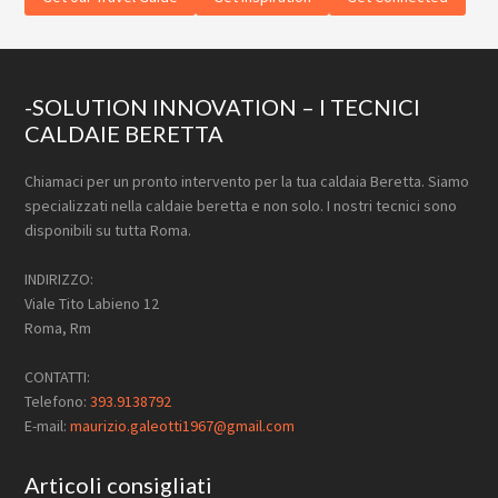
Footer
-SOLUTION INNOVATION – I TECNICI
CALDAIE BERETTA
Chiamaci per un pronto intervento per la tua caldaia Beretta. Siamo
specializzati nella caldaie beretta e non solo. I nostri tecnici sono
disponibili su tutta Roma.
INDIRIZZO:
Viale Tito Labieno 12
Roma, Rm
CONTATTI:
Telefono:
393.9138792
E-mail:
maurizio.galeotti1967@gmail.com
Articoli consigliati