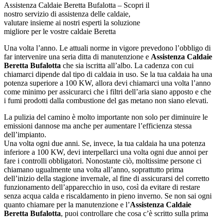
Assistenza Caldaie Beretta Bufalotta – Scopri il
nostro servizio di assistenza delle caldaie,
valutare insieme ai nostri esperti la soluzione
migliore per le vostre caldaie Beretta
Una volta l’anno. Le attuali norme in vigore prevedono l’obbligo di
far intervenire una seria ditta di manutenzione e
Assistenza Caldaie
Beretta Bufalotta
che sia iscritta all’albo. La cadenza con cui
chiamarci dipende dal tipo di caldaia in uso. Se la tua caldaia ha una
potenza superiore a 100 KW, allora devi chiamarci una volta l’anno
come minimo per assicurarci che i filtri dell’aria siano apposto e che
i fumi prodotti dalla combustione del gas metano non siano elevati.
La pulizia del camino è molto importante non solo per diminuire le
emissioni dannose ma anche per aumentare l’efficienza stessa
dell’impianto.
Una volta ogni due anni. Se, invece, la tua caldaia ha una potenza
inferiore a 100 KW, devi interpellarci una volta ogni due annoi per
fare i controlli obbligatori. Nonostante ciò, moltissime persone ci
chiamano ugualmente una volta all’anno, soprattutto prima
dell’inizio della stagione invernale, al fine di assicurarsi del corretto
funzionamento dell’apparecchio in uso, così da evitare di restare
senza acqua calda e riscaldamento in pieno inverno. Se non sai ogni
quanto chiamare per la manutenzione e l’
Assistenza Caldaie
Beretta Bufalotta
, puoi controllare che cosa c’è scritto sulla prima