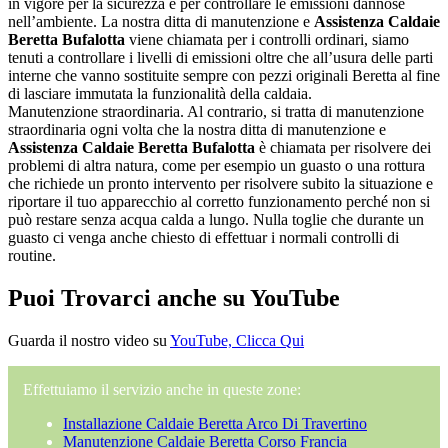
in vigore per la sicurezza e per controllare le emissioni dannose
nell’ambiente. La nostra ditta di manutenzione e
Assistenza Caldaie
Beretta Bufalotta
viene chiamata per i controlli ordinari, siamo
tenuti a controllare i livelli di emissioni oltre che all’usura delle parti
interne che vanno sostituite sempre con pezzi originali Beretta al fine
di lasciare immutata la funzionalità della caldaia.
Manutenzione straordinaria. Al contrario, si tratta di manutenzione
straordinaria ogni volta che la nostra ditta di manutenzione e
Assistenza Caldaie Beretta Bufalotta
è chiamata per risolvere dei
problemi di altra natura, come per esempio un guasto o una rottura
che richiede un pronto intervento per risolvere subito la situazione e
riportare il tuo apparecchio al corretto funzionamento perché non si
può restare senza acqua calda a lungo. Nulla toglie che durante un
guasto ci venga anche chiesto di effettuar i normali controlli di
routine.
Puoi Trovarci anche su YouTube
Guarda il nostro video su
YouTube, Clicca Qui
Effettuiamo il servizio anche in queste zone:
Installazione Caldaie Beretta Arco Di Travertino
Manutenzione Caldaie Beretta Corso Francia