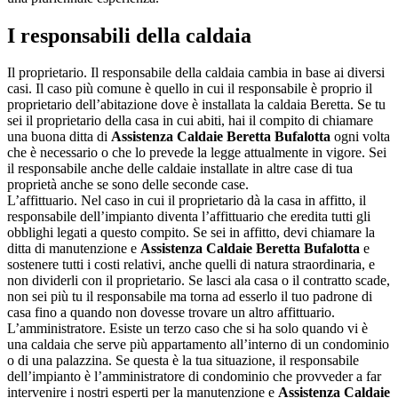
I responsabili della caldaia
Il proprietario. Il responsabile della caldaia cambia in base ai diversi
casi. Il caso più comune è quello in cui il responsabile è proprio il
proprietario dell’abitazione dove è installata la caldaia Beretta. Se tu
sei il proprietario della casa in cui abiti, hai il compito di chiamare
una buona ditta di
Assistenza Caldaie Beretta Bufalotta
ogni volta
che è necessario o che lo prevede la legge attualmente in vigore. Sei
il responsabile anche delle caldaie installate in altre case di tua
proprietà anche se sono delle seconde case.
L’affittuario. Nel caso in cui il proprietario dà la casa in affitto, il
responsabile dell’impianto diventa l’affittuario che eredita tutti gli
obblighi legati a questo compito. Se sei in affitto, devi chiamare la
ditta di manutenzione e
Assistenza Caldaie Beretta Bufalotta
e
sostenere tutti i costi relativi, anche quelli di natura straordinaria, e
non dividerli con il proprietario. Se lasci ala casa o il contratto scade,
non sei più tu il responsabile ma torna ad esserlo il tuo padrone di
casa fino a quando non dovesse trovare un altro affittuario.
L’amministratore. Esiste un terzo caso che si ha solo quando vi è
una caldaia che serve più appartamento all’interno di un condominio
o di una palazzina. Se questa è la tua situazione, il responsabile
dell’impianto è l’amministratore di condominio che provveder a far
intervenire i nostri esperti per la manutenzione e
Assistenza Caldaie