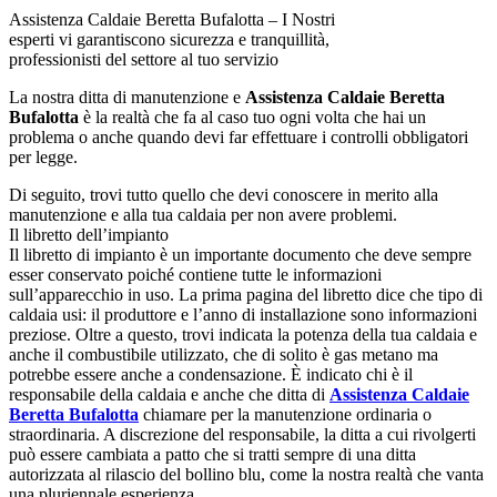
Assistenza Caldaie Beretta Bufalotta – I Nostri
esperti vi garantiscono sicurezza e tranquillità,
professionisti del settore al tuo servizio
La nostra ditta di manutenzione e
Assistenza Caldaie Beretta
Bufalotta
è la realtà che fa al caso tuo ogni volta che hai un
problema o anche quando devi far effettuare i controlli obbligatori
per legge.
Di seguito, trovi tutto quello che devi conoscere in merito alla
manutenzione e alla tua caldaia per non avere problemi.
Il libretto dell’impianto
Il libretto di impianto è un importante documento che deve sempre
esser conservato poiché contiene tutte le informazioni
sull’apparecchio in uso. La prima pagina del libretto dice che tipo di
caldaia usi: il produttore e l’anno di installazione sono informazioni
preziose. Oltre a questo, trovi indicata la potenza della tua caldaia e
anche il combustibile utilizzato, che di solito è gas metano ma
potrebbe essere anche a condensazione. È indicato chi è il
responsabile della caldaia e anche che ditta di
Assistenza Caldaie
Beretta Bufalotta
chiamare per la manutenzione ordinaria o
straordinaria. A discrezione del responsabile, la ditta a cui rivolgerti
può essere cambiata a patto che si tratti sempre di una ditta
autorizzata al rilascio del bollino blu, come la nostra realtà che vanta
una pluriennale esperienza.