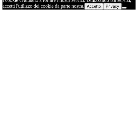
I cookie ci aiutano a fornire i nostri servizi. Utilizzando tali servizi,
accetti l'utilizzo dei cookie da parte nostra.
Accetto
Privacy