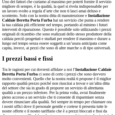
Uno dei fattori che curiamo al massimo per poterti fornire il servizio
migliore di sempre, è la qualità, la quel si rivela indispensabile per
un lavoro svolto a regola d’arte che non ti lasci amai deluso e
scontento. Solo con la nostra ditta di manutenzione e
Installazione
Caldaie Beretta Porta Furba
hai un servizio che punta a rendere
la tua caldaia più efficiente nel tempo, portando al minimo i futuri
interventi di riparazione. Questo è possibile solo utilizzando i prezzi
originali di ricambio che sono realizzati dello stesso produttore della
caldaia perciò progettati e studiati per rendere il massimo e durare a
lungo nel tempo senza essere soggetti a un’usura anticipata come
capita, invece, ai pezzi che sono di altre marche o di tipo universali.
I prezzi bassi e fissi
Tra le ragioni per cui dovresti affidare a noi l’
Installazione Caldaie
Beretta Porta Furba
ci sono di certo i prezzi che sono davvero
molto convenienti. Quello che la nostra realtà ti propone è il miglior
rapporto qualità prezzo poiché non riuscirai a trovar e un’altra ditta
del settore che sia in grado di proporre un servizio di altrettanta
qualità a un prezzo inferiore. Per la prima volta, avrai finalmente
pieno accesso a un servizio che ti consente di risparmiare senza
dovere rinunciare alla qualità. Sei sempre in tempo per chiamare ora
i nostri uffici dove il personale gentile e cortese ti presenta tutte le
nostre offerte e il nostro tariffario che è a prezzi bloccati e fissi da