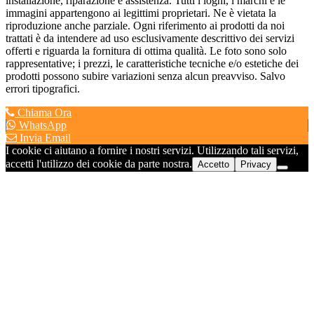
installazione, riparazione e assistenza. Tutti i loghi, i marchi e le
immagini appartengono ai legittimi proprietari. Ne è vietata la
riproduzione anche parziale. Ogni riferimento ai prodotti da noi
trattati è da intendere ad uso esclusivamente descrittivo dei servizi
offerti e riguarda la fornitura di ottima qualità. Le foto sono solo
rappresentative; i prezzi, le caratteristiche tecniche e/o estetiche dei
prodotti possono subire variazioni senza alcun preavviso. Salvo
errori tipografici.
Chiama Ora
WhatsApp
Invia Email
I cookie ci aiutano a fornire i nostri servizi. Utilizzando tali servizi,
accetti l'utilizzo dei cookie da parte nostra.
Accetto
Privacy