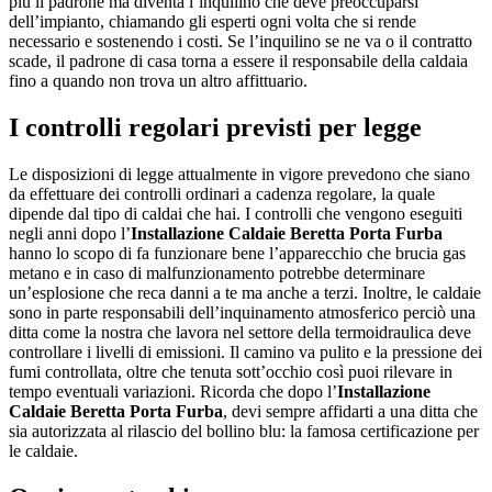
più il padrone ma diventa l’inquilino che deve preoccuparsi
dell’impianto, chiamando gli esperti ogni volta che si rende
necessario e sostenendo i costi. Se l’inquilino se ne va o il contratto
scade, il padrone di casa torna a essere il responsabile della caldaia
fino a quando non trova un altro affittuario.
I controlli regolari previsti per legge
Le disposizioni di legge attualmente in vigore prevedono che siano
da effettuare dei controlli ordinari a cadenza regolare, la quale
dipende dal tipo di caldai che hai. I controlli che vengono eseguiti
negli anni dopo l’
Installazione Caldaie Beretta Porta Furba
hanno lo scopo di fa funzionare bene l’apparecchio che brucia gas
metano e in caso di malfunzionamento potrebbe determinare
un’esplosione che reca danni a te ma anche a terzi. Inoltre, le caldaie
sono in parte responsabili dell’inquinamento atmosferico perciò una
ditta come la nostra che lavora nel settore della termoidraulica deve
controllare i livelli di emissioni. Il camino va pulito e la pressione dei
fumi controllata, oltre che tenuta sott’occhio così puoi rilevare in
tempo eventuali variazioni. Ricorda che dopo l’
Installazione
Caldaie Beretta Porta Furba
, devi sempre affidarti a una ditta che
sia autorizzata al rilascio del bollino blu: la famosa certificazione per
le caldaie.