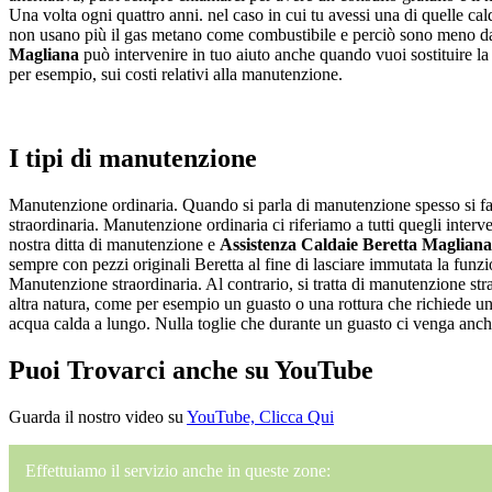
Una volta ogni quattro anni. nel caso in cui tu avessi una di quelle cal
non usano più il gas metano come combustibile e perciò sono meno dann
Magliana
può intervenire in tuo aiuto anche quando vuoi sostituire l
per esempio, sui costi relativi alla manutenzione.
I tipi di manutenzione
Manutenzione ordinaria. Quando si parla di manutenzione spesso si fa u
straordinaria. Manutenzione ordinaria ci riferiamo a tutti quegli inter
nostra ditta di manutenzione e
Assistenza Caldaie Beretta Magliana
sempre con pezzi originali Beretta al fine di lasciare immutata la funzio
Manutenzione straordinaria. Al contrario, si tratta di manutenzione str
altra natura, come per esempio un guasto o una rottura che richiede un 
acqua calda a lungo. Nulla toglie che durante un guasto ci venga anche c
Puoi Trovarci anche su YouTube
Guarda il nostro video su
YouTube, Clicca Qui
Effettuiamo il servizio anche in queste zone: