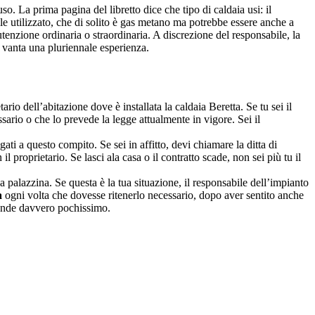
. La prima pagina del libretto dice che tipo di caldaia usi: il
ile utilizzato, che di solito è gas metano ma potrebbe essere anche a
enzione ordinaria o straordinaria. A discrezione del responsabile, la
he vanta una pluriennale esperienza.
ario dell’abitazione dove è installata la caldaia Beretta. Se tu sei il
sario o che lo prevede la legge attualmente in vigore. Sei il
legati a questo compito. Se sei in affitto, devi chiamare la ditta di
 il proprietario. Se lasci ala casa o il contratto scade, non sei più tu il
palazzina. Se questa è la tua situazione, il responsabile dell’impianto
a
ogni volta che dovesse ritenerlo necessario, dopo aver sentito anche
spende davvero pochissimo.