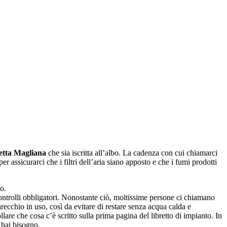
etta Magliana
che sia iscritta all’albo. La cadenza con cui chiamarci
assicurarci che i filtri dell’aria siano apposto e che i fumi prodotti
o.
controlli obbligatori. Nonostante ciò, moltissime persone ci chiamano
recchio in uso, così da evitare di restare senza acqua calda e
llare che cosa c’è scritto sulla prima pagina del libretto di impianto. In
 hai bisogno.