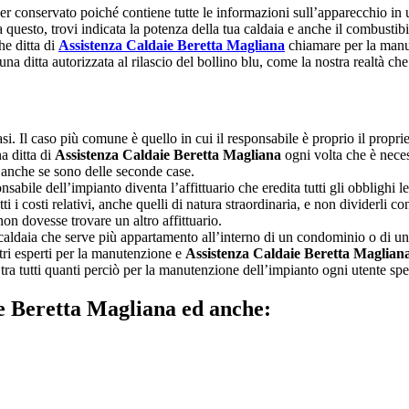
 conservato poiché contiene tutte le informazioni sull’apparecchio in uso
 questo, trovi indicata la potenza della tua caldaia e anche il combustib
he ditta di
Assistenza Caldaie Beretta Magliana
chiamare per la manut
 una ditta autorizzata al rilascio del bollino blu, come la nostra realtà c
asi. Il caso più comune è quello in cui il responsabile è proprio il propriet
a ditta di
Assistenza Caldaie Beretta Magliana
ogni volta che è neces
tà anche se sono delle seconde case.
ponsabile dell’impianto diventa l’affittuario che eredita tutti gli obblighi 
ti i costi relativi, anche quelli di natura straordinaria, e non dividerli con
on dovesse trovare un altro affittuario.
caldaia che serve più appartamento all’interno di un condominio o di una 
tri esperti per la manutenzione e
Assistenza Caldaie Beretta Maglian
so tra tutti quanti perciò per la manutenzione dell’impianto ogni utente 
ie Beretta Magliana ed anche: