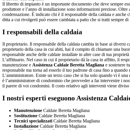
Il libretto di impianto è un importante documento che deve sempre esser
produttore e l’anno di installazione sono informazioni preziose. Oltre a
condensazione. È indicato chi è il responsabile della caldaia e anche c
ditta a cui rivolgerti può essere cambiata a patto che si tratti sempre di
I responsabili della caldaia
Il proprietario. Il responsabile della caldaia cambia in base ai diversi c
proprietario della casa in cui abiti, hai il compito di chiamare una buon
responsabile anche delle caldaie installate in altre case di tua proprie
L’affittuario. Nel caso in cui il proprietario dà la casa in affitto, il res
manutenzione e
Assistenza Caldaie Beretta Magliana
e sostenere tut
responsabile ma torna ad esserlo il tuo padrone di casa fino a quando n
L’amministratore. Esiste un terzo caso che si ha solo quando vi è una 
è l’amministratore di condominio che provveder a far intervenire i nos
il parere di voi condomini. Il costo relativo agli interventi viene divi
I nostri esperti eseguono Assistenza Calda
Manutenzione
Caldaie Beretta Magliana
Sostituzione
Caldaie Beretta Magliana
Tecnici specializzati
Caldaie Beretta Magliana
Installazione
Caldaie Beretta Magliana