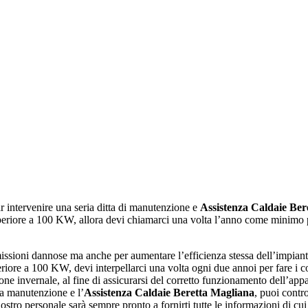
r intervenire una seria ditta di manutenzione e
Assistenza Caldaie Ber
periore a 100 KW, allora devi chiamarci una volta l’anno come minimo per 
issioni dannose ma anche per aumentare l’efficienza stessa dell’impiant
eriore a 100 KW, devi interpellarci una volta ogni due annoi per fare i 
one invernale, al fine di assicurarsi del corretto funzionamento dell’appa
la manutenzione e l’
Assistenza Caldaie Beretta Magliana
, puoi contro
ostro personale sarà sempre pronto a fornirti tutte le informazioni di cui