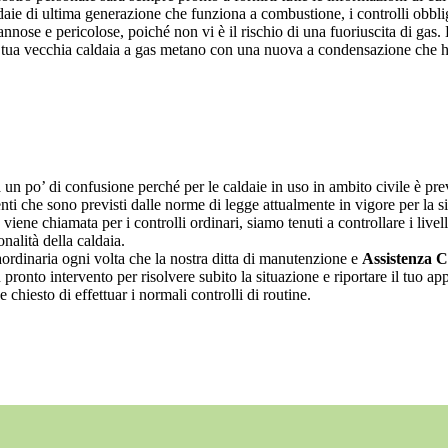
daie di ultima generazione che funziona a combustione, i controlli obblig
ose e pericolose, poiché non vi è il rischio di una fuoriuscita di gas.
a tua vecchia caldaia a gas metano con una nuova a condensazione che ha
n po’ di confusione perché per le caldaie in uso in ambito civile è prev
venti che sono previsti dalle norme di legge attualmente in vigore per la 
viene chiamata per i controlli ordinari, siamo tenuti a controllare i livell
nalità della caldaia.
aordinaria ogni volta che la nostra ditta di manutenzione e
Assistenza C
pronto intervento per risolvere subito la situazione e riportare il tuo 
hiesto di effettuar i normali controlli di routine.