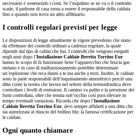
necessario e sostenendo i costi. Se l’inquilino se ne va o il contratto
scade, il padrone di casa torna a essere il responsabile della caldaia
fino a quando non trova un altro affittuario.
I controlli regolari previsti per legge
Le disposizioni di legge attualmente in vigore prevedono che siano
da effettuare dei controlli ordinari a cadenza regolare, la quale
dipende dal tipo di caldai che hai. I controlli che vengono eseguiti
negli anni dopo l’
Installazione Caldaie Beretta Torrino Eur
hanno lo scopo di fa funzionare bene l’apparecchio che brucia gas
metano e in caso di malfunzionamento potrebbe determinare
un’esplosione che reca danni a te ma anche a terzi. Inoltre, le caldaie
sono in parte responsabili dell’inquinamento atmosferico perciò una
ditta come la nostra che lavora nel settore della termoidraulica deve
controllare i livelli di emissioni. Il camino va pulito e la pressione dei
fumi controllata, oltre che tenuta sott’occhio così puoi rilevare in
tempo eventuali variazioni. Ricorda che dopo l’
Installazione
Caldaie Beretta Torrino Eur
, devi sempre affidarti a una ditta che
sia autorizzata al rilascio del bollino blu: la famosa certificazione per
le caldaie.
Ogni quanto chiamare