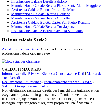
Installazione Caldaie Beretta Palidoro
Manutenzione Caldaie Beretta Piazza Santa Maria Maggiore
Assistenza Caldaie Beretta Pratica Di Mare
Manutenzione Caldaie Beretta Ciciliano
Manutenzione Caldaie Beretta Corcolle
Assistenza Caldaie Beretta Castel San Pietro Romano
Manutenzione Caldaie Beretta Tor Sapienza
Installazione Caldaie Beretta Civitella San Paolo
Hai una caldaia Savio?
Assistenza Caldaie Savio
Clicca nel link per conoscere i
professionisti delle caldaie Savio
GALEOTTI MAURIZIO
Informativa sulla Privacy
|
Richiesta Cancellazione Dati
|
Mappa del
sito
|
Accedi
Realizzazione Siti Internet
-
Posizionamento siti web ROMA
-
Solution Group Communication
Non effettuiamo assistenza diretta per i marchi che trattiamo e non
eseguiamo riparazioni in garanzia ma effettuiamo vendita,
installazione, riparazione e assistenza. Tutti i loghi, i marchi e le
immagini appartengono ai legittimi proprietari. Ne è vietata la