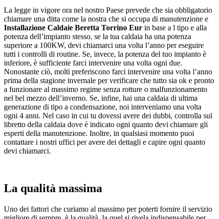
La legge in vigore ora nel nostro Paese prevede che sia obbligatorio
chiamare una ditta come la nostra che si occupa di manutenzione e
Installazione Caldaie Beretta Torrino Eur
in base a l tipo e alla
potenza dell’impianto stesso. se la tua caldaia ha una potenza
superiore a 100KW, devi chiamarci una volta l’anno per eseguire
tutti i controlli di routine. Se, invece, la potenza del tuo impianto è
inferiore, è sufficiente farci intervenire una volta ogni due.
Nonostante ciò, molti preferiscono farci intervenire una volta l’anno
prima della stagione invernale per verificare che tutto sia ok e pronto
a funzionare al massimo regime senza rotture o malfunzionamento
nel bel mezzo dell’inverno. Se, infine, hai una caldaia di ultima
generazione di tipo a condensazione, noi interveniamo una volta
ogni 4 anni. Nel caso in cui tu dovessi avere dei dubbi, controlla sul
libretto della caldaia dove è indicato ogni quanto devi chiamare gli
esperti della manutenzione. Inoltre, in qualsiasi momento puoi
contattare i nostri uffici per avere dei dettagli e capire ogni quanto
devi chiamarci.
La qualità massima
Uno dei fattori che curiamo al massimo per poterti fornire il servizio
migliore di sempre, è la qualità, la quel si rivela indispensabile per