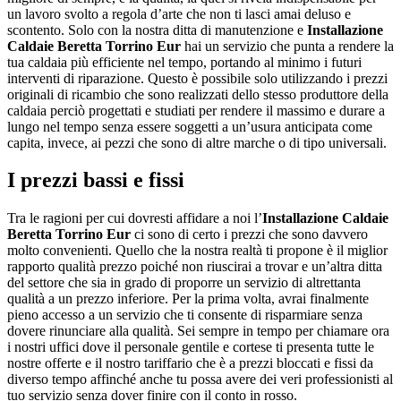
un lavoro svolto a regola d’arte che non ti lasci amai deluso e
scontento. Solo con la nostra ditta di manutenzione e
Installazione
Caldaie Beretta Torrino Eur
hai un servizio che punta a rendere la
tua caldaia più efficiente nel tempo, portando al minimo i futuri
interventi di riparazione. Questo è possibile solo utilizzando i prezzi
originali di ricambio che sono realizzati dello stesso produttore della
caldaia perciò progettati e studiati per rendere il massimo e durare a
lungo nel tempo senza essere soggetti a un’usura anticipata come
capita, invece, ai pezzi che sono di altre marche o di tipo universali.
I prezzi bassi e fissi
Tra le ragioni per cui dovresti affidare a noi l’
Installazione Caldaie
Beretta Torrino Eur
ci sono di certo i prezzi che sono davvero
molto convenienti. Quello che la nostra realtà ti propone è il miglior
rapporto qualità prezzo poiché non riuscirai a trovar e un’altra ditta
del settore che sia in grado di proporre un servizio di altrettanta
qualità a un prezzo inferiore. Per la prima volta, avrai finalmente
pieno accesso a un servizio che ti consente di risparmiare senza
dovere rinunciare alla qualità. Sei sempre in tempo per chiamare ora
i nostri uffici dove il personale gentile e cortese ti presenta tutte le
nostre offerte e il nostro tariffario che è a prezzi bloccati e fissi da
diverso tempo affinché anche tu possa avere dei veri professionisti al
tuo servizio senza dover finire con il conto in rosso.