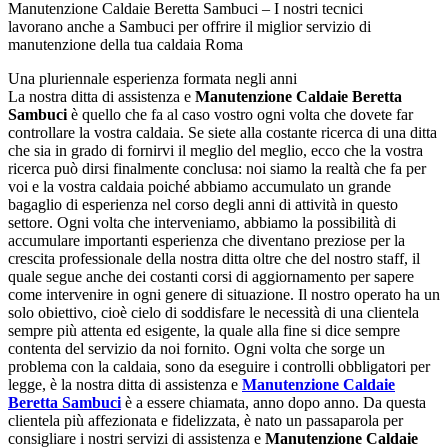
Manutenzione Caldaie Beretta Sambuci – I nostri tecnici
lavorano anche a Sambuci per offrire il miglior servizio di
manutenzione della tua caldaia Roma
Una pluriennale esperienza formata negli anni
La nostra ditta di assistenza e
Manutenzione Caldaie Beretta
Sambuci
è quello che fa al caso vostro ogni volta che dovete far
controllare la vostra caldaia. Se siete alla costante ricerca di una ditta
che sia in grado di fornirvi il meglio del meglio, ecco che la vostra
ricerca può dirsi finalmente conclusa: noi siamo la realtà che fa per
voi e la vostra caldaia poiché abbiamo accumulato un grande
bagaglio di esperienza nel corso degli anni di attività in questo
settore. Ogni volta che interveniamo, abbiamo la possibilità di
accumulare importanti esperienza che diventano preziose per la
crescita professionale della nostra ditta oltre che del nostro staff, il
quale segue anche dei costanti corsi di aggiornamento per sapere
come intervenire in ogni genere di situazione. Il nostro operato ha un
solo obiettivo, cioè cielo di soddisfare le necessità di una clientela
sempre più attenta ed esigente, la quale alla fine si dice sempre
contenta del servizio da noi fornito. Ogni volta che sorge un
problema con la caldaia, sono da eseguire i controlli obbligatori per
legge, è la nostra ditta di assistenza e
Manutenzione Caldaie
Beretta Sambuci
è a essere chiamata, anno dopo anno. Da questa
clientela più affezionata e fidelizzata, è nato un passaparola per
consigliare i nostri servizi di assistenza e
Manutenzione Caldaie