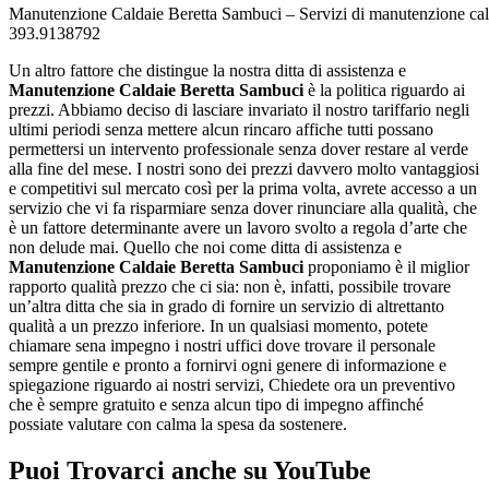
Manutenzione Caldaie Beretta Sambuci – Servizi di manutenzione cal
393.9138792
Un altro fattore che distingue la nostra ditta di assistenza e
Manutenzione Caldaie Beretta Sambuci
è la politica riguardo ai
prezzi. Abbiamo deciso di lasciare invariato il nostro tariffario negli
ultimi periodi senza mettere alcun rincaro affiche tutti possano
permettersi un intervento professionale senza dover restare al verde
alla fine del mese. I nostri sono dei prezzi davvero molto vantaggiosi
e competitivi sul mercato così per la prima volta, avrete accesso a un
servizio che vi fa risparmiare senza dover rinunciare alla qualità, che
è un fattore determinante avere un lavoro svolto a regola d’arte che
non delude mai. Quello che noi come ditta di assistenza e
Manutenzione Caldaie Beretta Sambuci
proponiamo è il miglior
rapporto qualità prezzo che ci sia: non è, infatti, possibile trovare
un’altra ditta che sia in grado di fornire un servizio di altrettanto
qualità a un prezzo inferiore. In un qualsiasi momento, potete
chiamare sena impegno i nostri uffici dove trovare il personale
sempre gentile e pronto a fornirvi ogni genere di informazione e
spiegazione riguardo ai nostri servizi, Chiedete ora un preventivo
che è sempre gratuito e senza alcun tipo di impegno affinché
possiate valutare con calma la spesa da sostenere.
Puoi Trovarci anche su YouTube