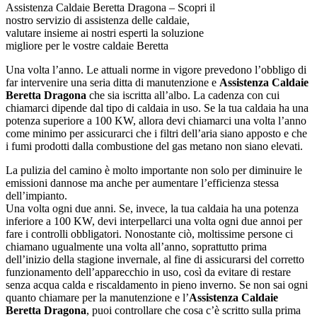
Assistenza Caldaie Beretta Dragona – Scopri il
nostro servizio di assistenza delle caldaie,
valutare insieme ai nostri esperti la soluzione
migliore per le vostre caldaie Beretta
Una volta l’anno. Le attuali norme in vigore prevedono l’obbligo di
far intervenire una seria ditta di manutenzione e
Assistenza Caldaie
Beretta Dragona
che sia iscritta all’albo. La cadenza con cui
chiamarci dipende dal tipo di caldaia in uso. Se la tua caldaia ha una
potenza superiore a 100 KW, allora devi chiamarci una volta l’anno
come minimo per assicurarci che i filtri dell’aria siano apposto e che
i fumi prodotti dalla combustione del gas metano non siano elevati.
La pulizia del camino è molto importante non solo per diminuire le
emissioni dannose ma anche per aumentare l’efficienza stessa
dell’impianto.
Una volta ogni due anni. Se, invece, la tua caldaia ha una potenza
inferiore a 100 KW, devi interpellarci una volta ogni due annoi per
fare i controlli obbligatori. Nonostante ciò, moltissime persone ci
chiamano ugualmente una volta all’anno, soprattutto prima
dell’inizio della stagione invernale, al fine di assicurarsi del corretto
funzionamento dell’apparecchio in uso, così da evitare di restare
senza acqua calda e riscaldamento in pieno inverno. Se non sai ogni
quanto chiamare per la manutenzione e l’
Assistenza Caldaie
Beretta Dragona
, puoi controllare che cosa c’è scritto sulla prima