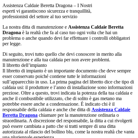
Assistenza Caldaie Beretta Dragona – I Nostri
esperti vi garantiscono sicurezza e tranquillità,
professionisti del settore al tuo servizio
La nostra ditta di manutenzione e
Assistenza Caldaie Beretta
Dragona
è la realtà che fa al caso tuo ogni volta che hai un
problema o anche quando devi far effettuare i controlli obbligatori
per legge.
Di seguito, trovi tutto quello che devi conoscere in merito alla
manutenzione e alla tua caldaia per non avere problemi.
Il libretto dell’impianto
Il libretto di impianto è un importante documento che deve sempre
esser conservato poiché contiene tutte le informazioni
sull’apparecchio in uso. La prima pagina del libretto dice che tipo di
caldaia usi: il produttore e l’anno di installazione sono informazioni
preziose. Oltre a questo, trovi indicata la potenza della tua caldaia e
anche il combustibile utilizzato, che di solito è gas metano ma
potrebbe essere anche a condensazione. È indicato chi è il
responsabile della caldaia e anche che ditta di
Assistenza Caldaie
Beretta Dragona
chiamare per la manutenzione ordinaria o
straordinaria. A discrezione del responsabile, la ditta a cui rivolgerti
può essere cambiata a patto che si tratti sempre di una ditta
autorizzata al rilascio del bollino blu, come la nostra realtà che vanta
una pluriennale esperienza.