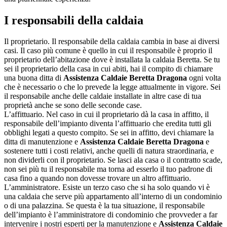
I responsabili della caldaia
Il proprietario. Il responsabile della caldaia cambia in base ai diversi
casi. Il caso più comune è quello in cui il responsabile è proprio il
proprietario dell’abitazione dove è installata la caldaia Beretta. Se tu
sei il proprietario della casa in cui abiti, hai il compito di chiamare
una buona ditta di
Assistenza Caldaie Beretta Dragona
ogni volta
che è necessario o che lo prevede la legge attualmente in vigore. Sei
il responsabile anche delle caldaie installate in altre case di tua
proprietà anche se sono delle seconde case.
L’affittuario. Nel caso in cui il proprietario dà la casa in affitto, il
responsabile dell’impianto diventa l’affittuario che eredita tutti gli
obblighi legati a questo compito. Se sei in affitto, devi chiamare la
ditta di manutenzione e
Assistenza Caldaie Beretta Dragona
e
sostenere tutti i costi relativi, anche quelli di natura straordinaria, e
non dividerli con il proprietario. Se lasci ala casa o il contratto scade,
non sei più tu il responsabile ma torna ad esserlo il tuo padrone di
casa fino a quando non dovesse trovare un altro affittuario.
L’amministratore. Esiste un terzo caso che si ha solo quando vi è
una caldaia che serve più appartamento all’interno di un condominio
o di una palazzina. Se questa è la tua situazione, il responsabile
dell’impianto è l’amministratore di condominio che provveder a far
intervenire i nostri esperti per la manutenzione e
Assistenza Caldaie