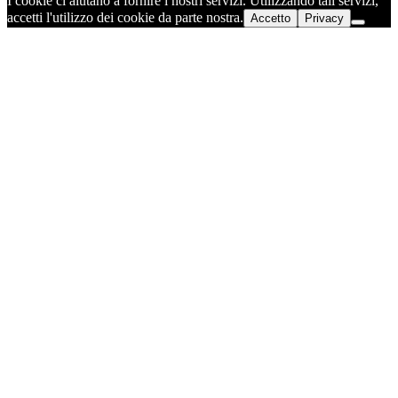
I cookie ci aiutano a fornire i nostri servizi. Utilizzando tali servizi,
accetti l'utilizzo dei cookie da parte nostra.
Accetto
Privacy