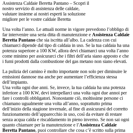
Assistenza Caldaie Beretta Pantano – Scopri il
nostro servizio di assistenza delle caldaie,
valutare insieme ai nostri esperti la soluzione
migliore per le vostre caldaie Beretta
Una volta l’anno. Le attuali norme in vigore prevedono l’obbligo di
far intervenire una seria ditta di manutenzione e
Assistenza Caldaie
Beretta Pantano
che sia iscritta all’albo. La cadenza con cui
chiamarci dipende dal tipo di caldaia in uso. Se la tua caldaia ha una
potenza superiore a 100 KW, allora devi chiamarci una volta l’anno
come minimo per assicurarci che i filtri dell’aria siano apposto e che
i fumi prodotti dalla combustione del gas metano non siano elevati.
La pulizia del camino è molto importante non solo per diminuire le
emissioni dannose ma anche per aumentare l’efficienza stessa
dell’impianto.
Una volta ogni due anni. Se, invece, la tua caldaia ha una potenza
inferiore a 100 KW, devi interpellarci una volta ogni due annoi per
fare i controlli obbligatori. Nonostante ciò, moltissime persone ci
chiamano ugualmente una volta all’anno, soprattutto prima
dell’inizio della stagione invernale, al fine di assicurarsi del corretto
funzionamento dell’apparecchio in uso, così da evitare di restare
senza acqua calda e riscaldamento in pieno inverno. Se non sai ogni
quanto chiamare per la manutenzione e l’
Assistenza Caldaie
Beretta Pantano
, puoi controllare che cosa c’è scritto sulla prima