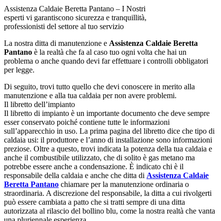
Assistenza Caldaie Beretta Pantano – I Nostri
esperti vi garantiscono sicurezza e tranquillità,
professionisti del settore al tuo servizio
La nostra ditta di manutenzione e
Assistenza Caldaie Beretta
Pantano
è la realtà che fa al caso tuo ogni volta che hai un
problema o anche quando devi far effettuare i controlli obbligatori
per legge.
Di seguito, trovi tutto quello che devi conoscere in merito alla
manutenzione e alla tua caldaia per non avere problemi.
Il libretto dell’impianto
Il libretto di impianto è un importante documento che deve sempre
esser conservato poiché contiene tutte le informazioni
sull’apparecchio in uso. La prima pagina del libretto dice che tipo di
caldaia usi: il produttore e l’anno di installazione sono informazioni
preziose. Oltre a questo, trovi indicata la potenza della tua caldaia e
anche il combustibile utilizzato, che di solito è gas metano ma
potrebbe essere anche a condensazione. È indicato chi è il
responsabile della caldaia e anche che ditta di
Assistenza Caldaie
Beretta Pantano
chiamare per la manutenzione ordinaria o
straordinaria. A discrezione del responsabile, la ditta a cui rivolgerti
può essere cambiata a patto che si tratti sempre di una ditta
autorizzata al rilascio del bollino blu, come la nostra realtà che vanta
una pluriennale esperienza.