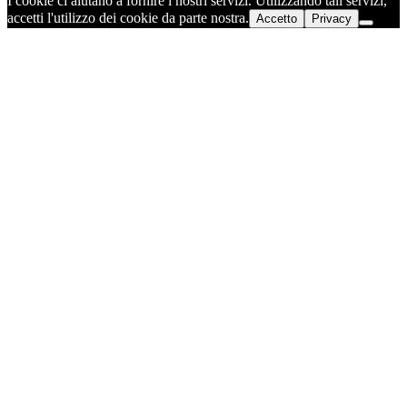
I cookie ci aiutano a fornire i nostri servizi. Utilizzando tali servizi,
accetti l'utilizzo dei cookie da parte nostra.
Accetto
Privacy