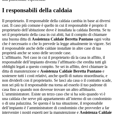
I responsabili della caldaia
Il proprietario. Il responsabile della caldaia cambia in base ai diversi
casi. Il caso più comune è quello in cui il responsabile è proprio il
proprietario dell’abitazione dove è installata la caldaia Beretta. Se tu
sei il proprietario della casa in cui abiti, hai il compito di chiamare
una buona ditta di
Assistenza Caldaie Beretta Pantano
ogni volta
che è necessario o che lo prevede la legge attualmente in vigore. Sei
il responsabile anche delle caldaie installate in altre case di tua
proprietà anche se sono delle seconde case.
L’affittuario. Nel caso in cui il proprietario dà la casa in affitto, il
responsabile dell’impianto diventa l’affittuario che eredita tutti gli
obblighi legati a questo compito. Se sei in affitto, devi chiamare la
ditta di manutenzione e
Assistenza Caldaie Beretta Pantano
e
sostenere tutti i costi relativi, anche quelli di natura straordinaria, e
non dividerli con il proprietario. Se lasci ala casa o il contratto scade,
non sei più tu il responsabile ma torna ad esserlo il tuo padrone di
casa fino a quando non dovesse trovare un altro affittuario.
L’amministratore. Esiste un terzo caso che si ha solo quando vi è
una caldaia che serve più appartamento all’interno di un condominio
o di una palazzina. Se questa è la tua situazione, il responsabile
dell’impianto è l’amministratore di condominio che provveder a far
intervenire i nostri esperti per la manutenzione e
Assistenza Caldaie