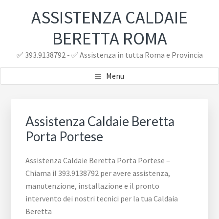
Passa
Passa
ASSISTENZA CALDAIE
al
al
contenuto
piè
BERETTA ROMA
principale
di
✅ 393.9138792 - ✅ Assistenza in tutta Roma e Provincia
pagina
Menu
Assistenza Caldaie Beretta
Porta Portese
Assistenza Caldaie Beretta Porta Portese –
Chiama il 393.9138792 per avere assistenza,
manutenzione, installazione e il pronto
intervento dei nostri tecnici per la tua Caldaia
Beretta