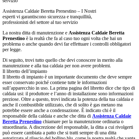
Assistenza Caldaie Beretta Prenestino – I Nostri
esperti vi garantiscono sicurezza e tranquillità,
professionisti del settore al tuo servizio
La nostra ditta di manutenzione e
Assistenza Caldaie Beretta
Prenestino
è la realtà che fa al caso tuo ogni volta che hai un
problema o anche quando devi far effettuare i controlli obbligatori
per legge.
Di seguito, trovi tutto quello che devi conoscere in merito alla
manutenzione e alla tua caldaia per non avere problemi.
Il libretto dell’impianto
Il libretto di impianto è un importante documento che deve sempre
esser conservato poiché contiene tutte le informazioni
sull’apparecchio in uso. La prima pagina del libretto dice che tipo di
caldaia usi: il produttore e l’anno di installazione sono informazioni
preziose. Oltre a questo, trovi indicata la potenza della tua caldaia e
anche il combustibile utilizzato, che di solito è gas metano ma
potrebbe essere anche a condensazione. È indicato chi è il
responsabile della caldaia e anche che ditta di
Assistenza Caldaie
Beretta Prenestino
chiamare per la manutenzione ordinaria o
straordinaria. A discrezione del responsabile, la ditta a cui rivolgerti
può essere cambiata a patto che si tratti sempre di una ditta
autorizzata al rilascio del bollino blu, come la nostra realtà che vanta