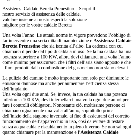
Assistenza Caldaie Beretta Prenestino – Scopri il
nostro servizio di assistenza delle caldaie,
valutare insieme ai nostri esperti la soluzione
migliore per le vostre caldaie Beretta
Una volta l’anno. Le attuali norme in vigore prevedono l’obbligo di
far intervenire una seria ditta di manutenzione e
Assistenza Caldaie
Beretta Prenestino
che sia iscritta all’albo. La cadenza con cui
chiamarci dipende dal tipo di caldaia in uso. Se la tua caldaia ha una
potenza superiore a 100 KW, allora devi chiamarci una volta l’anno
come minimo per assicurarci che i filtri dell’aria siano apposto e che
i fumi prodotti dalla combustione del gas metano non siano elevati.
La pulizia del camino è molto importante non solo per diminuire le
emissioni dannose ma anche per aumentare l’efficienza stessa
dell’impianto.
Una volta ogni due anni. Se, invece, la tua caldaia ha una potenza
inferiore a 100 KW, devi interpellarci una volta ogni due annoi per
fare i controlli obbligatori. Nonostante ciò, moltissime persone ci
chiamano ugualmente una volta all’anno, soprattutto prima
dell’inizio della stagione invernale, al fine di assicurarsi del corretto
funzionamento dell’apparecchio in uso, così da evitare di restare
senza acqua calda e riscaldamento in pieno inverno. Se non sai ogni
quanto chiamare per la manutenzione e l’
Assistenza Caldaie