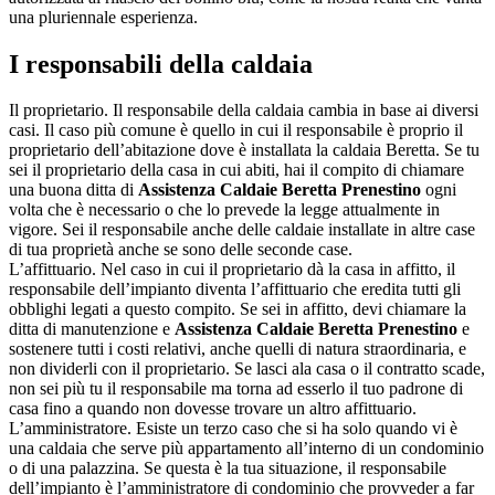
una pluriennale esperienza.
I responsabili della caldaia
Il proprietario. Il responsabile della caldaia cambia in base ai diversi
casi. Il caso più comune è quello in cui il responsabile è proprio il
proprietario dell’abitazione dove è installata la caldaia Beretta. Se tu
sei il proprietario della casa in cui abiti, hai il compito di chiamare
una buona ditta di
Assistenza Caldaie Beretta Prenestino
ogni
volta che è necessario o che lo prevede la legge attualmente in
vigore. Sei il responsabile anche delle caldaie installate in altre case
di tua proprietà anche se sono delle seconde case.
L’affittuario. Nel caso in cui il proprietario dà la casa in affitto, il
responsabile dell’impianto diventa l’affittuario che eredita tutti gli
obblighi legati a questo compito. Se sei in affitto, devi chiamare la
ditta di manutenzione e
Assistenza Caldaie Beretta Prenestino
e
sostenere tutti i costi relativi, anche quelli di natura straordinaria, e
non dividerli con il proprietario. Se lasci ala casa o il contratto scade,
non sei più tu il responsabile ma torna ad esserlo il tuo padrone di
casa fino a quando non dovesse trovare un altro affittuario.
L’amministratore. Esiste un terzo caso che si ha solo quando vi è
una caldaia che serve più appartamento all’interno di un condominio
o di una palazzina. Se questa è la tua situazione, il responsabile
dell’impianto è l’amministratore di condominio che provveder a far