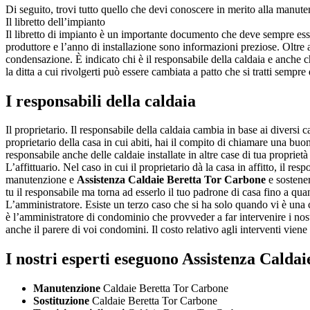
Di seguito, trovi tutto quello che devi conoscere in merito alla manute
Il libretto dell’impianto
Il libretto di impianto è un importante documento che deve sempre esser
produttore e l’anno di installazione sono informazioni preziose. Oltre a
condensazione. È indicato chi è il responsabile della caldaia e anche c
la ditta a cui rivolgerti può essere cambiata a patto che si tratti sempre
I responsabili della caldaia
Il proprietario. Il responsabile della caldaia cambia in base ai diversi c
proprietario della casa in cui abiti, hai il compito di chiamare una buon
responsabile anche delle caldaie installate in altre case di tua proprie
L’affittuario. Nel caso in cui il proprietario dà la casa in affitto, il res
manutenzione e
Assistenza Caldaie Beretta Tor Carbone
e sostenere
tu il responsabile ma torna ad esserlo il tuo padrone di casa fino a qua
L’amministratore. Esiste un terzo caso che si ha solo quando vi è una 
è l’amministratore di condominio che provveder a far intervenire i nos
anche il parere di voi condomini. Il costo relativo agli interventi vie
I nostri esperti eseguono Assistenza Calda
Manutenzione
Caldaie Beretta Tor Carbone
Sostituzione
Caldaie Beretta Tor Carbone