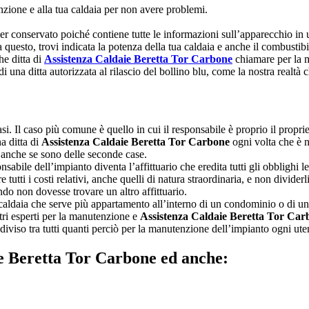
nzione e alla tua caldaia per non avere problemi.
 conservato poiché contiene tutte le informazioni sull’apparecchio in uso
 questo, trovi indicata la potenza della tua caldaia e anche il combustib
he ditta di
Assistenza Caldaie Beretta Tor Carbone
chiamare per la m
 di una ditta autorizzata al rilascio del bollino blu, come la nostra realt
asi. Il caso più comune è quello in cui il responsabile è proprio il propriet
a ditta di
Assistenza Caldaie Beretta Tor Carbone
ogni volta che è n
tà anche se sono delle seconde case.
ponsabile dell’impianto diventa l’affittuario che eredita tutti gli obblighi 
 tutti i costi relativi, anche quelli di natura straordinaria, e non dividerl
ndo non dovesse trovare un altro affittuario.
caldaia che serve più appartamento all’interno di un condominio o di una 
tri esperti per la manutenzione e
Assistenza Caldaie Beretta Tor Car
ne diviso tra tutti quanti perciò per la manutenzione dell’impianto ogni 
ie Beretta Tor Carbone ed anche: