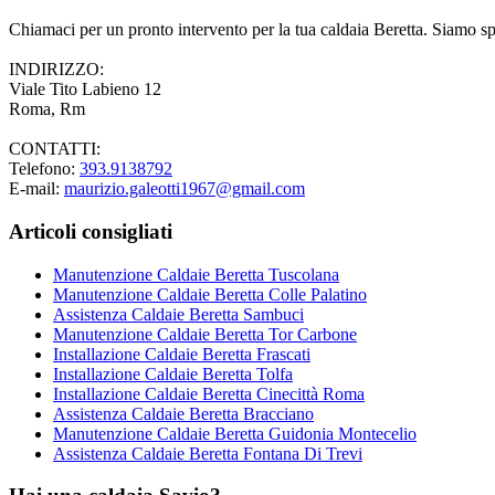
Chiamaci per un pronto intervento per la tua caldaia Beretta. Siamo spec
INDIRIZZO:
Viale Tito Labieno 12
Roma, Rm
CONTATTI:
Telefono:
393.9138792
E-mail:
maurizio.galeotti1967@gmail.com
Articoli consigliati
Manutenzione Caldaie Beretta Tuscolana
Manutenzione Caldaie Beretta Colle Palatino
Assistenza Caldaie Beretta Sambuci
Manutenzione Caldaie Beretta Tor Carbone
Installazione Caldaie Beretta Frascati
Installazione Caldaie Beretta Tolfa
Installazione Caldaie Beretta Cinecittà Roma
Assistenza Caldaie Beretta Bracciano
Manutenzione Caldaie Beretta Guidonia Montecelio
Assistenza Caldaie Beretta Fontana Di Trevi