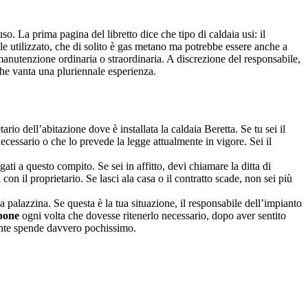
. La prima pagina del libretto dice che tipo di caldaia usi: il
ile utilizzato, che di solito è gas metano ma potrebbe essere anche a
anutenzione ordinaria o straordinaria. A discrezione del responsabile,
à che vanta una pluriennale esperienza.
ario dell’abitazione dove è installata la caldaia Beretta. Se tu sei il
ecessario o che lo prevede la legge attualmente in vigore. Sei il
legati a questo compito. Se sei in affitto, devi chiamare la ditta di
i con il proprietario. Se lasci ala casa o il contratto scade, non sei più
palazzina. Se questa è la tua situazione, il responsabile dell’impianto
bone
ogni volta che dovesse ritenerlo necessario, dopo aver sentito
utente spende davvero pochissimo.