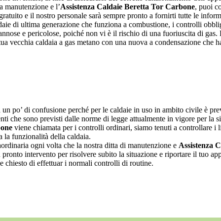
la manutenzione e l’
Assistenza Caldaie Beretta Tor Carbone
, puoi c
atuito e il nostro personale sarà sempre pronto a fornirti tutte le infor
daie di ultima generazione che funziona a combustione, i controlli obblig
ose e pericolose, poiché non vi è il rischio di una fuoriuscita di gas.
 tua vecchia caldaia a gas metano con una nuova a condensazione che ha 
n po’ di confusione perché per le caldaie in uso in ambito civile è prev
venti che sono previsti dalle norme di legge attualmente in vigore per la 
bone
viene chiamata per i controlli ordinari, siamo tenuti a controllare i l
 la funzionalità della caldaia.
aordinaria ogni volta che la nostra ditta di manutenzione e
Assistenza 
pronto intervento per risolvere subito la situazione e riportare il tuo 
hiesto di effettuar i normali controlli di routine.