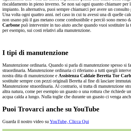
riscaldamento in pieno inverno. Se non sai ogni quanto chiamare per 
impianto. In alternativa, puoi sempre chiamarci per avere un consulto gr
Una volta ogni quattro anni. nel caso in cui tu avessi una di quelle cal
non usano più il gas metano come combustibile e perciò sono meno dann
Carbone
può intervenire in tuo aiuto anche quando vuoi sostituire la
per esempio, sui costi relativi alla manutenzione.
I tipi di manutenzione
Manutenzione ordinaria. Quando si parla di manutenzione spesso si fa u
straordinaria. Manutenzione ordinaria ci riferiamo a tutti quegli inter
nostra ditta di manutenzione e
Assistenza Caldaie Beretta Tor Car
sostituite sempre con pezzi originali Beretta al fine di lasciare immutata
Manutenzione straordinaria. Al contrario, si tratta di manutenzione str
altra natura, come per esempio un guasto o una rottura che richiede un 
acqua calda a lungo. Nulla toglie che durante un guasto ci venga anche c
Puoi Trovarci anche su YouTube
Guarda il nostro video su
YouTube, Clicca Qui