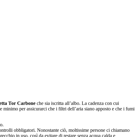
retta Tor Carbone
che sia iscritta all’albo. La cadenza con cui
minimo per assicurarci che i filtri dell’aria siano apposto e che i fumi
o.
controlli obbligatori. Nonostante ciò, moltissime persone ci chiamano
recchio in uso, così da evitare di restare senza acqua calda e