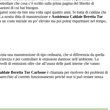
ontrollare che cosa c’è scritto sulla prima pagina del libretto di
mazioni di cui hai bisogno.
atori sono da fare una volta ogni quattro anni. Si tratta di caldaia che
 La nostra ditta di manutenzione e
Assistenza Caldaie Beretta Tor
un costo iniziale un po’ elevato ma poi potrai risparmiare nel tempo,
ista una manutenzione di tipo ordinaria, che si differenzia da quella
sicurezza e per controllare le emissioni dannose nell’ambiente. La
ivelli di emissioni oltre che all’usura delle parti interne che vanno
Caldaie Beretta Tor Carbone
è chiamata per risolvere dei problemi di
apparecchio al corretto funzionamento perché non si può restare senza