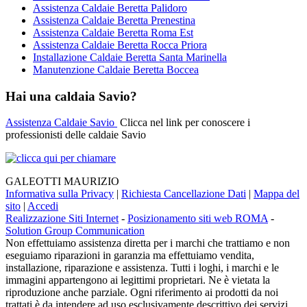
Assistenza Caldaie Beretta Palidoro
Assistenza Caldaie Beretta Prenestina
Assistenza Caldaie Beretta Roma Est
Assistenza Caldaie Beretta Rocca Priora
Installazione Caldaie Beretta Santa Marinella
Manutenzione Caldaie Beretta Boccea
Hai una caldaia Savio?
Assistenza Caldaie Savio
Clicca nel link per conoscere i
professionisti delle caldaie Savio
GALEOTTI MAURIZIO
Informativa sulla Privacy
|
Richiesta Cancellazione Dati
|
Mappa del
sito
|
Accedi
Realizzazione Siti Internet
-
Posizionamento siti web ROMA
-
Solution Group Communication
Non effettuiamo assistenza diretta per i marchi che trattiamo e non
eseguiamo riparazioni in garanzia ma effettuiamo vendita,
installazione, riparazione e assistenza. Tutti i loghi, i marchi e le
immagini appartengono ai legittimi proprietari. Ne è vietata la
riproduzione anche parziale. Ogni riferimento ai prodotti da noi
trattati è da intendere ad uso esclusivamente descrittivo dei servizi