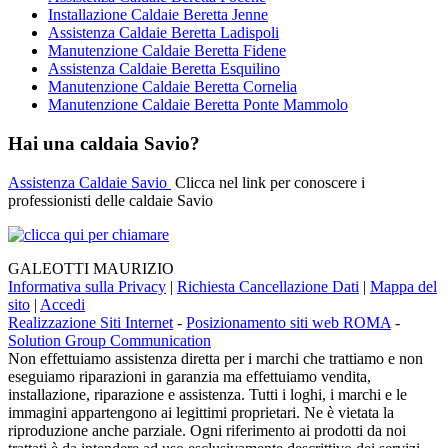
Installazione Caldaie Beretta Jenne
Assistenza Caldaie Beretta Ladispoli
Manutenzione Caldaie Beretta Fidene
Assistenza Caldaie Beretta Esquilino
Manutenzione Caldaie Beretta Cornelia
Manutenzione Caldaie Beretta Ponte Mammolo
Hai una caldaia Savio?
Assistenza Caldaie Savio
Clicca nel link per conoscere i
professionisti delle caldaie Savio
GALEOTTI MAURIZIO
Informativa sulla Privacy
|
Richiesta Cancellazione Dati
|
Mappa del
sito
|
Accedi
Realizzazione Siti Internet
-
Posizionamento siti web ROMA
-
Solution Group Communication
Non effettuiamo assistenza diretta per i marchi che trattiamo e non
eseguiamo riparazioni in garanzia ma effettuiamo vendita,
installazione, riparazione e assistenza. Tutti i loghi, i marchi e le
immagini appartengono ai legittimi proprietari. Ne è vietata la
riproduzione anche parziale. Ogni riferimento ai prodotti da noi