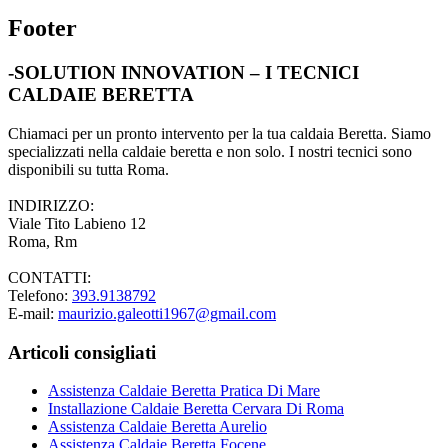
Footer
-SOLUTION INNOVATION – I TECNICI
CALDAIE BERETTA
Chiamaci per un pronto intervento per la tua caldaia Beretta. Siamo
specializzati nella caldaie beretta e non solo. I nostri tecnici sono
disponibili su tutta Roma.
INDIRIZZO:
Viale Tito Labieno 12
Roma, Rm
CONTATTI:
Telefono:
393.9138792
E-mail:
maurizio.galeotti1967@gmail.com
Articoli consigliati
Assistenza Caldaie Beretta Pratica Di Mare
Installazione Caldaie Beretta Cervara Di Roma
Assistenza Caldaie Beretta Aurelio
Assistenza Caldaie Beretta Focene