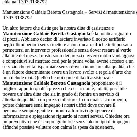
Manutenzione Caldaie Beretta Castagnola – Servizi di manutenzione 
il 393.9138792
Un altro fattore che distingue la nostra ditta di assistenza e
Manutenzione Caldaie Beretta Castagnola
è la politica riguardo
ai prezzi. Abbiamo deciso di lasciare invariato il nostro tariffario
negli ultimi periodi senza mettere alcun rincaro affiche tutti possano
permettersi un intervento professionale senza dover restare al verde
alla fine del mese. I nostri sono dei prezzi davvero molto vantaggiosi
e competitivi sul mercato così per la prima volta, avrete accesso a un
servizio che vi fa risparmiare senza dover rinunciare alla qualità, che
è un fattore determinante avere un lavoro svolto a regola d’arte che
non delude mai. Quello che noi come ditta di assistenza e
Manutenzione Caldaie Beretta Castagnola
proponiamo è il
miglior rapporto qualità prezzo che ci sia: non è, infatti, possibile
trovare un’altra ditta che sia in grado di fornire un servizio di
altrettanto qualità a un prezzo inferiore. In un qualsiasi momento,
potete chiamare sena impegno i nostri uffici dove trovare il
personale sempre gentile e pronto a fornirvi ogni genere di
informazione e spiegazione riguardo ai nostri servizi, Chiedete ora
un preventivo che è sempre gratuito e senza alcun tipo di impegno
affinché possiate valutare con calma la spesa da sostenere.