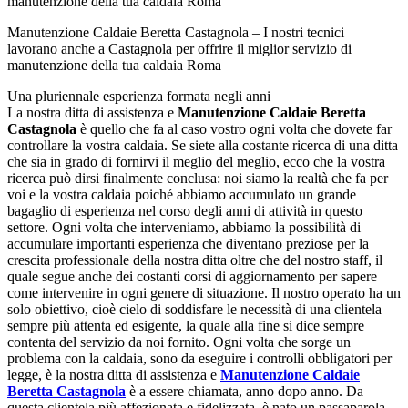
Manutenzione Caldaie Beretta Castagnola – I nostri tecnici
lavorano anche a Castagnola per offrire il miglior servizio di
manutenzione della tua caldaia Roma
Una pluriennale esperienza formata negli anni
La nostra ditta di assistenza e
Manutenzione Caldaie Beretta
Castagnola
è quello che fa al caso vostro ogni volta che dovete far
controllare la vostra caldaia. Se siete alla costante ricerca di una ditta
che sia in grado di fornirvi il meglio del meglio, ecco che la vostra
ricerca può dirsi finalmente conclusa: noi siamo la realtà che fa per
voi e la vostra caldaia poiché abbiamo accumulato un grande
bagaglio di esperienza nel corso degli anni di attività in questo
settore. Ogni volta che interveniamo, abbiamo la possibilità di
accumulare importanti esperienza che diventano preziose per la
crescita professionale della nostra ditta oltre che del nostro staff, il
quale segue anche dei costanti corsi di aggiornamento per sapere
come intervenire in ogni genere di situazione. Il nostro operato ha un
solo obiettivo, cioè cielo di soddisfare le necessità di una clientela
sempre più attenta ed esigente, la quale alla fine si dice sempre
contenta del servizio da noi fornito. Ogni volta che sorge un
problema con la caldaia, sono da eseguire i controlli obbligatori per
legge, è la nostra ditta di assistenza e
Manutenzione Caldaie
Beretta Castagnola
è a essere chiamata, anno dopo anno. Da
questa clientela più affezionata e fidelizzata, è nato un passaparola