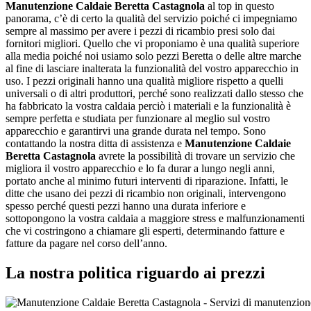
Manutenzione Caldaie Beretta Castagnola
al top in questo
panorama, c’è di certo la qualità del servizio poiché ci impegniamo
sempre al massimo per avere i pezzi di ricambio presi solo dai
fornitori migliori. Quello che vi proponiamo è una qualità superiore
alla media poiché noi usiamo solo pezzi Beretta o delle altre marche
al fine di lasciare inalterata la funzionalità del vostro apparecchio in
uso. I pezzi originali hanno una qualità migliore rispetto a quelli
universali o di altri produttori, perché sono realizzati dallo stesso che
ha fabbricato la vostra caldaia perciò i materiali e la funzionalità è
sempre perfetta e studiata per funzionare al meglio sul vostro
apparecchio e garantirvi una grande durata nel tempo. Sono
contattando la nostra ditta di assistenza e
Manutenzione Caldaie
Beretta Castagnola
avrete la possibilità di trovare un servizio che
migliora il vostro apparecchio e lo fa durar a lungo negli anni,
portato anche al minimo futuri interventi di riparazione. Infatti, le
ditte che usano dei pezzi di ricambio non originali, intervengono
spesso perché questi pezzi hanno una durata inferiore e
sottopongono la vostra caldaia a maggiore stress e malfunzionamenti
che vi costringono a chiamare gli esperti, determinando fatture e
fatture da pagare nel corso dell’anno.
La nostra politica riguardo ai prezzi