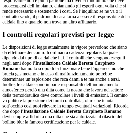
responsabile non è più il padrone ma diventa l’inquilino che deve
preoccuparsi dell’impianto, chiamando gli esperti ogni volta che si
rende necessario e sostenendo i costi. Se l’inquilino se ne va o il
contratto scade, il padrone di casa torna a essere il responsabile della
caldaia fino a quando non trova un altro affittuario.
I controlli regolari previsti per legge
Le disposizioni di legge attualmente in vigore prevedono che siano
da effettuare dei controlli ordinari a cadenza regolare, la quale
dipende dal tipo di caldai che hai. I controlli che vengono eseguiti
negli anni dopo l’
Installazione Caldaie Beretta Carpineto
Romano
hanno lo scopo di fa funzionare bene l’apparecchio che
brucia gas metano e in caso di malfunzionamento potrebbe
determinare un’esplosione che reca danni a te ma anche a terzi.
Inoltre, le caldaie sono in parte responsabili dell’inquinamento
atmosferico perciò una ditta come la nostra che lavora nel settore
della termoidraulica deve controllare i livelli di emissioni. Il camino
va pulito e la pressione dei fumi controllata, oltre che tenuta
sott’occhio così puoi rilevare in tempo eventuali variazioni. Ricorda
che dopo l’
Installazione Caldaie Beretta Carpineto Romano
,
devi sempre affidarti a una ditta che sia autorizzata al rilascio del
bollino blu: la famosa certificazione per le caldaie.