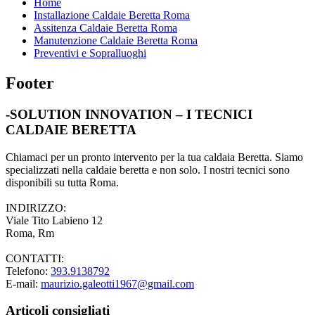
Home
Installazione Caldaie Beretta Roma
Assitenza Caldaie Beretta Roma
Manutenzione Caldaie Beretta Roma
Preventivi e Sopralluoghi
Footer
-SOLUTION INNOVATION – I TECNICI
CALDAIE BERETTA
Chiamaci per un pronto intervento per la tua caldaia Beretta. Siamo
specializzati nella caldaie beretta e non solo. I nostri tecnici sono
disponibili su tutta Roma.
INDIRIZZO:
Viale Tito Labieno 12
Roma, Rm
CONTATTI:
Telefono:
393.9138792
E-mail:
maurizio.galeotti1967@gmail.com
Articoli consigliati