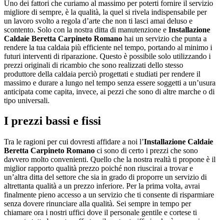
Uno dei fattori che curiamo al massimo per poterti fornire il servizio
migliore di sempre, è la qualità, la quel si rivela indispensabile per
un lavoro svolto a regola d’arte che non ti lasci amai deluso e
scontento. Solo con la nostra ditta di manutenzione e
Installazione
Caldaie Beretta Carpineto Romano
hai un servizio che punta a
rendere la tua caldaia più efficiente nel tempo, portando al minimo i
futuri interventi di riparazione. Questo è possibile solo utilizzando i
prezzi originali di ricambio che sono realizzati dello stesso
produttore della caldaia perciò progettati e studiati per rendere il
massimo e durare a lungo nel tempo senza essere soggetti a un’usura
anticipata come capita, invece, ai pezzi che sono di altre marche o di
tipo universali.
I prezzi bassi e fissi
Tra le ragioni per cui dovresti affidare a noi l’
Installazione Caldaie
Beretta Carpineto Romano
ci sono di certo i prezzi che sono
davvero molto convenienti. Quello che la nostra realtà ti propone è il
miglior rapporto qualità prezzo poiché non riuscirai a trovar e
un’altra ditta del settore che sia in grado di proporre un servizio di
altrettanta qualità a un prezzo inferiore. Per la prima volta, avrai
finalmente pieno accesso a un servizio che ti consente di risparmiare
senza dovere rinunciare alla qualità. Sei sempre in tempo per
chiamare ora i nostri uffici dove il personale gentile e cortese ti