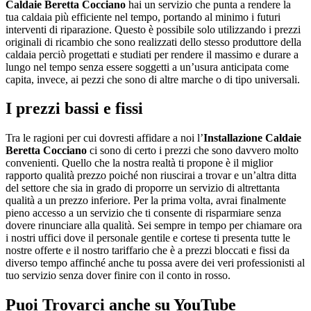
Caldaie Beretta Cocciano
hai un servizio che punta a rendere la
tua caldaia più efficiente nel tempo, portando al minimo i futuri
interventi di riparazione. Questo è possibile solo utilizzando i prezzi
originali di ricambio che sono realizzati dello stesso produttore della
caldaia perciò progettati e studiati per rendere il massimo e durare a
lungo nel tempo senza essere soggetti a un’usura anticipata come
capita, invece, ai pezzi che sono di altre marche o di tipo universali.
I prezzi bassi e fissi
Tra le ragioni per cui dovresti affidare a noi l’
Installazione Caldaie
Beretta Cocciano
ci sono di certo i prezzi che sono davvero molto
convenienti. Quello che la nostra realtà ti propone è il miglior
rapporto qualità prezzo poiché non riuscirai a trovar e un’altra ditta
del settore che sia in grado di proporre un servizio di altrettanta
qualità a un prezzo inferiore. Per la prima volta, avrai finalmente
pieno accesso a un servizio che ti consente di risparmiare senza
dovere rinunciare alla qualità. Sei sempre in tempo per chiamare ora
i nostri uffici dove il personale gentile e cortese ti presenta tutte le
nostre offerte e il nostro tariffario che è a prezzi bloccati e fissi da
diverso tempo affinché anche tu possa avere dei veri professionisti al
tuo servizio senza dover finire con il conto in rosso.
Puoi Trovarci anche su YouTube