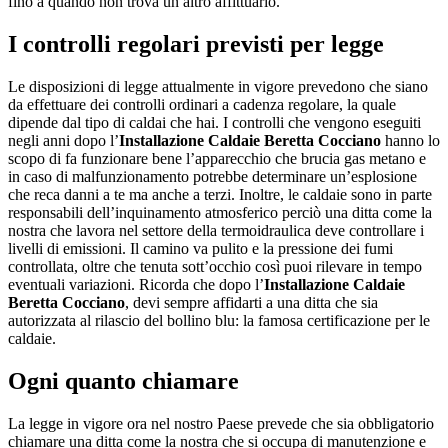
fino a quando non trova un altro affittuario.
I controlli regolari previsti per legge
Le disposizioni di legge attualmente in vigore prevedono che siano
da effettuare dei controlli ordinari a cadenza regolare, la quale
dipende dal tipo di caldai che hai. I controlli che vengono eseguiti
negli anni dopo l’
Installazione Caldaie Beretta Cocciano
hanno lo
scopo di fa funzionare bene l’apparecchio che brucia gas metano e
in caso di malfunzionamento potrebbe determinare un’esplosione
che reca danni a te ma anche a terzi. Inoltre, le caldaie sono in parte
responsabili dell’inquinamento atmosferico perciò una ditta come la
nostra che lavora nel settore della termoidraulica deve controllare i
livelli di emissioni. Il camino va pulito e la pressione dei fumi
controllata, oltre che tenuta sott’occhio così puoi rilevare in tempo
eventuali variazioni. Ricorda che dopo l’
Installazione Caldaie
Beretta Cocciano
, devi sempre affidarti a una ditta che sia
autorizzata al rilascio del bollino blu: la famosa certificazione per le
caldaie.
Ogni quanto chiamare
La legge in vigore ora nel nostro Paese prevede che sia obbligatorio
chiamare una ditta come la nostra che si occupa di manutenzione e