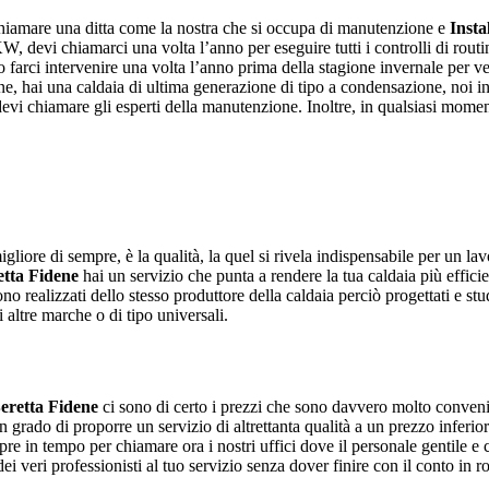
chiamare una ditta come la nostra che si occupa di manutenzione e
Insta
, devi chiamarci una volta l’anno per eseguire tutti i controlli di routin
o farci intervenire una volta l’anno prima della stagione invernale per v
e, hai una caldaia di ultima generazione di tipo a condensazione, noi i
devi chiamare gli esperti della manutenzione. Inoltre, in qualsiasi momento
gliore di sempre, è la qualità, la quel si rivela indispensabile per un la
etta Fidene
hai un servizio che punta a rendere la tua caldaia più effici
ono realizzati dello stesso produttore della caldaia perciò progettati e s
 altre marche o di tipo universali.
Beretta Fidene
ci sono di certo i prezzi che sono davvero molto convenien
 in grado di proporre un servizio di altrettanta qualità a un prezzo inferi
e in tempo per chiamare ora i nostri uffici dove il personale gentile e cort
i veri professionisti al tuo servizio senza dover finire con il conto in r