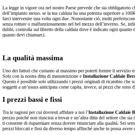
La legge in vigore ora nel nostro Paese prevede che sia obbligatorio 
dell’impianto stesso. se la tua caldaia ha una potenza superiore a 100KW
farci intervenire una volta ogni due. Nonostante ciò, molti preferiscon
senza rotture o malfunzionamento nel bel mezzo dell’inverno. Se, infin
dubbi, controlla sul libretto della caldaia dove è indicato ogni quanto 
quanto devi chiamarci.
La qualità massima
Uno dei fattori che curiamo al massimo per poterti fornire il servizio mi
Solo con la nostra ditta di manutenzione e
Installazione Caldaie Ber
Questo è possibile solo utilizzando i prezzi originali di ricambio che s
soggetti a un’usura anticipata come capita, invece, ai pezzi che sono di
I prezzi bassi e fissi
Tra le ragioni per cui dovresti affidare a noi l’
Installazione Caldaie 
prezzo poiché non riuscirai a trovar e un’altra ditta del settore che sia
ti consente di risparmiare senza dovere rinunciare alla qualità. Sei sempr
prezzi bloccati e fissi da diverso tempo affinché anche tu possa avere de