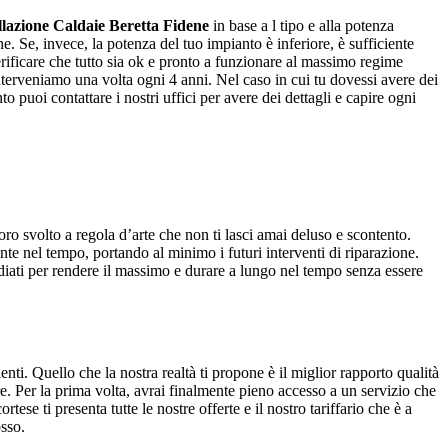
llazione Caldaie Beretta Fidene
in base a l tipo e alla potenza
e. Se, invece, la potenza del tuo impianto è inferiore, è sufficiente
erificare che tutto sia ok e pronto a funzionare al massimo regime
nterveniamo una volta ogni 4 anni. Nel caso in cui tu dovessi avere dei
 puoi contattare i nostri uffici per avere dei dettagli e capire ogni
voro svolto a regola d’arte che non ti lasci amai deluso e scontento.
ente nel tempo, portando al minimo i futuri interventi di riparazione.
tudiati per rendere il massimo e durare a lungo nel tempo senza essere
ti. Quello che la nostra realtà ti propone è il miglior rapporto qualità
ore. Per la prima volta, avrai finalmente pieno accesso a un servizio che
ese ti presenta tutte le nostre offerte e il nostro tariffario che è a
osso.