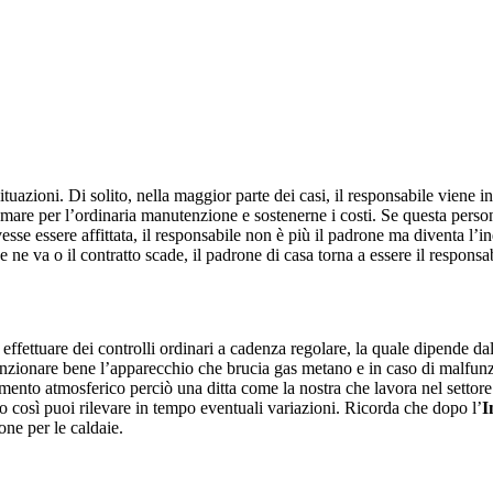
situazioni. Di solito, nella maggior parte dei casi, il responsabile viene 
iamare per l’ordinaria manutenzione e sostenerne i costi. Se questa perso
vesse essere affittata, il responsabile non è più il padrone ma diventa l
e ne va o il contratto scade, il padrone di casa torna a essere il responsa
fettuare dei controlli ordinari a cadenza regolare, la quale dipende dal 
nzionare bene l’apparecchio che brucia gas metano e in caso di malfun
amento atmosferico perciò una ditta come la nostra che lavora nel settore 
hio così puoi rilevare in tempo eventuali variazioni. Ricorda che dopo l’
I
ione per le caldaie.