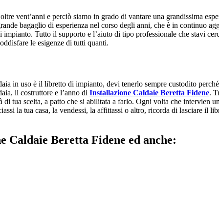
oltre vent’anni e perciò siamo in grado di vantare una grandissima esperi
 grande bagaglio di esperienza nel corso degli anni, che è in continuo a
impianto. Tutto il supporto e l’aiuto di tipo professionale che stavi cer
ddisfare le esigenze di tutti quanti.
ia in uso è il libretto di impianto, devi tenerlo sempre custodito perché pu
aia, il costruttore e l’anno di
Installazione Caldaie Beretta Fidene
. T
di tua scelta, a patto che si abilitata a farlo. Ogni volta che intervien u
iassi la tua casa, la vendessi, la affittassi o altro, ricorda di lasciare il
one Caldaie Beretta Fidene ed anche: