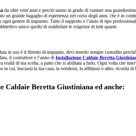
na
da oltre vent’anni e perciò siamo in grado di vantare una grandissima e
urato un grande bagaglio di esperienza nel corso degli anni, che è in co
 ogni genere di impianto. Tutto il supporto e l’aiuto di tipo professional
obbiettivo unico quello di soddisfare le esigenze di tutti quanti.
ia in uso è il libretto di impianto, devi tenerlo sempre custodito perché pu
aia, il costruttore e l’anno di
Installazione Caldaie Beretta Giustinia
realtà di tua scelta, a patto che si abilitata a farlo. Ogni volta che inte
 in cui, lasciassi la tua casa, la vendessi, la affittassi o altro, ricorda d
one Caldaie Beretta Giustiniana ed anche: