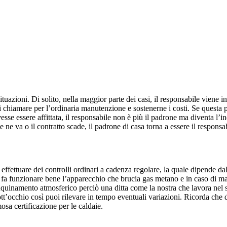
situazioni. Di solito, nella maggior parte dei casi, il responsabile viene 
di chiamare per l’ordinaria manutenzione e sostenerne i costi. Se questa 
vesse essere affittata, il responsabile non è più il padrone ma diventa l
e ne va o il contratto scade, il padrone di casa torna a essere il responsa
fettuare dei controlli ordinari a cadenza regolare, la quale dipende dal 
fa funzionare bene l’apparecchio che brucia gas metano e in caso di m
inquinamento atmosferico perciò una ditta come la nostra che lavora nel set
ott’occhio così puoi rilevare in tempo eventuali variazioni. Ricorda che 
amosa certificazione per le caldaie.