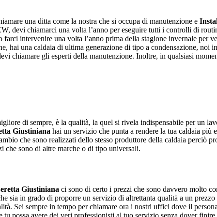
chiamare una ditta come la nostra che si occupa di manutenzione e
Insta
, devi chiamarci una volta l’anno per eseguire tutti i controlli di routin
o farci intervenire una volta l’anno prima della stagione invernale per v
e, hai una caldaia di ultima generazione di tipo a condensazione, noi i
devi chiamare gli esperti della manutenzione. Inoltre, in qualsiasi momento
gliore di sempre, è la qualità, la quel si rivela indispensabile per un la
etta Giustiniana
hai un servizio che punta a rendere la tua caldaia più e
icambio che sono realizzati dello stesso produttore della caldaia perciò p
i che sono di altre marche o di tipo universali.
Beretta Giustiniana
ci sono di certo i prezzi che sono davvero molto con
 che sia in grado di proporre un servizio di altrettanta qualità a un prezz
ità. Sei sempre in tempo per chiamare ora i nostri uffici dove il personale 
e tu possa avere dei veri professionisti al tuo servizio senza dover finire 