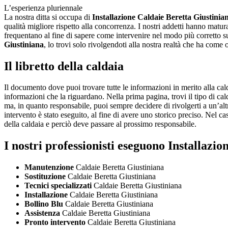
L’esperienza pluriennale
La nostra ditta si occupa di
Installazione Caldaie Beretta Giustinia
qualità migliore rispetto alla concorrenza. I nostri addetti hanno mat
frequentano al fine di sapere come intervenire nel modo più corretto su
Giustiniana
, lo trovi solo rivolgendoti alla nostra realtà che ha come 
Il libretto della caldaia
Il documento dove puoi trovare tutte le informazioni in merito alla calda
informazioni che la riguardano. Nella prima pagina, trovi il tipo di cald
ma, in quanto responsabile, puoi sempre decidere di rivolgerti a un’altra 
intervento è stato eseguito, al fine di avere uno storico preciso. Nel caso
della caldaia e perciò deve passare al prossimo responsabile.
I nostri professionisti eseguono Installazi
Manutenzione
Caldaie Beretta Giustiniana
Sostituzione
Caldaie Beretta Giustiniana
Tecnici specializzati
Caldaie Beretta Giustiniana
Installazione
Caldaie Beretta Giustiniana
Bollino Blu
Caldaie Beretta Giustiniana
Assistenza
Caldaie Beretta Giustiniana
Pronto intervento
Caldaie Beretta Giustiniana