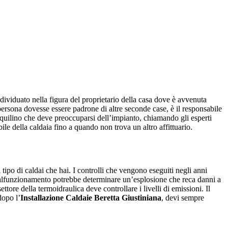
individuato nella figura del proprietario della casa dove è avvenuta
persona dovesse essere padrone di altre seconde case, è il responsabile
’inquilino che deve preoccuparsi dell’impianto, chiamando gli esperti
bile della caldaia fino a quando non trova un altro affittuario.
tipo di caldai che hai. I controlli che vengono eseguiti negli anni
alfunzionamento potrebbe determinare un’esplosione che reca danni a
tore della termoidraulica deve controllare i livelli di emissioni. Il
dopo l’
Installazione Caldaie Beretta Giustiniana
, devi sempre