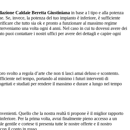
llazione Caldaie Beretta Giustiniana
in base a l tipo e alla potenza
e. Se, invece, la potenza del tuo impianto è inferiore, è sufficiente
erificare che tutto sia ok e pronto a funzionare al massimo regime
nterveniamo una volta ogni 4 anni. Nel caso in cui tu dovessi avere dei
 puoi contattare i nostri uffici per avere dei dettagli e capire ogni
voro svolto a regola d’arte che non ti lasci amai deluso e scontento.
fficiente nel tempo, portando al minimo i futuri interventi di
rogettati e studiati per rendere il massimo e durare a lungo nel tempo
venienti. Quello che la nostra realtà ti propone è il miglior rapporto
o inferiore. Per la prima volta, avrai finalmente pieno accesso a un
gentile e cortese ti presenta tutte le nostre offerte e il nostro
con il conto in rosso.