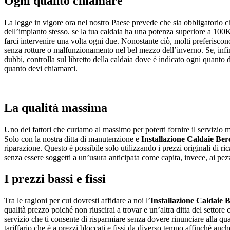
Ogni quanto chiamare
La legge in vigore ora nel nostro Paese prevede che sia obbligatorio 
dell’impianto stesso. se la tua caldaia ha una potenza superiore a 100KW
farci intervenire una volta ogni due. Nonostante ciò, molti preferiscon
senza rotture o malfunzionamento nel bel mezzo dell’inverno. Se, infin
dubbi, controlla sul libretto della caldaia dove è indicato ogni quanto 
quanto devi chiamarci.
La qualità massima
Uno dei fattori che curiamo al massimo per poterti fornire il servizio mi
Solo con la nostra ditta di manutenzione e
Installazione Caldaie Ber
riparazione. Questo è possibile solo utilizzando i prezzi originali di r
senza essere soggetti a un’usura anticipata come capita, invece, ai pezz
I prezzi bassi e fissi
Tra le ragioni per cui dovresti affidare a noi l’
Installazione Caldaie 
qualità prezzo poiché non riuscirai a trovar e un’altra ditta del settore
servizio che ti consente di risparmiare senza dovere rinunciare alla qual
tariffario che è a prezzi bloccati e fissi da diverso tempo affinché anch