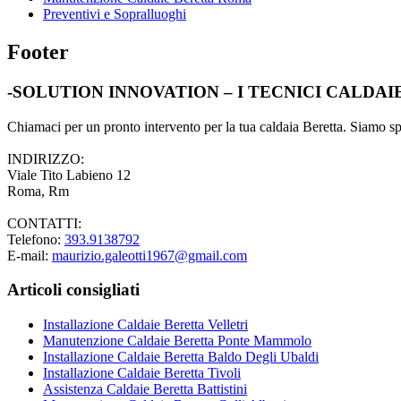
Preventivi e Sopralluoghi
Footer
-SOLUTION INNOVATION – I TECNICI CALDA
Chiamaci per un pronto intervento per la tua caldaia Beretta. Siamo spec
INDIRIZZO:
Viale Tito Labieno 12
Roma, Rm
CONTATTI:
Telefono:
393.9138792
E-mail:
maurizio.galeotti1967@gmail.com
Articoli consigliati
Installazione Caldaie Beretta Velletri
Manutenzione Caldaie Beretta Ponte Mammolo
Installazione Caldaie Beretta Baldo Degli Ubaldi
Installazione Caldaie Beretta Tivoli
Assistenza Caldaie Beretta Battistini