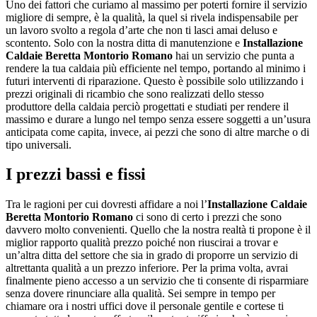
Uno dei fattori che curiamo al massimo per poterti fornire il servizio
migliore di sempre, è la qualità, la quel si rivela indispensabile per
un lavoro svolto a regola d’arte che non ti lasci amai deluso e
scontento. Solo con la nostra ditta di manutenzione e
Installazione
Caldaie Beretta Montorio Romano
hai un servizio che punta a
rendere la tua caldaia più efficiente nel tempo, portando al minimo i
futuri interventi di riparazione. Questo è possibile solo utilizzando i
prezzi originali di ricambio che sono realizzati dello stesso
produttore della caldaia perciò progettati e studiati per rendere il
massimo e durare a lungo nel tempo senza essere soggetti a un’usura
anticipata come capita, invece, ai pezzi che sono di altre marche o di
tipo universali.
I prezzi bassi e fissi
Tra le ragioni per cui dovresti affidare a noi l’
Installazione Caldaie
Beretta Montorio Romano
ci sono di certo i prezzi che sono
davvero molto convenienti. Quello che la nostra realtà ti propone è il
miglior rapporto qualità prezzo poiché non riuscirai a trovar e
un’altra ditta del settore che sia in grado di proporre un servizio di
altrettanta qualità a un prezzo inferiore. Per la prima volta, avrai
finalmente pieno accesso a un servizio che ti consente di risparmiare
senza dovere rinunciare alla qualità. Sei sempre in tempo per
chiamare ora i nostri uffici dove il personale gentile e cortese ti