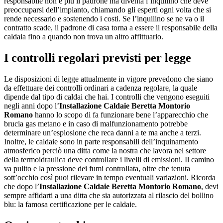
responsabile non è più il padrone ma diventa l’inquilino che deve
preoccuparsi dell’impianto, chiamando gli esperti ogni volta che si
rende necessario e sostenendo i costi. Se l’inquilino se ne va o il
contratto scade, il padrone di casa torna a essere il responsabile della
caldaia fino a quando non trova un altro affittuario.
I controlli regolari previsti per legge
Le disposizioni di legge attualmente in vigore prevedono che siano
da effettuare dei controlli ordinari a cadenza regolare, la quale
dipende dal tipo di caldai che hai. I controlli che vengono eseguiti
negli anni dopo l’
Installazione Caldaie Beretta Montorio
Romano
hanno lo scopo di fa funzionare bene l’apparecchio che
brucia gas metano e in caso di malfunzionamento potrebbe
determinare un’esplosione che reca danni a te ma anche a terzi.
Inoltre, le caldaie sono in parte responsabili dell’inquinamento
atmosferico perciò una ditta come la nostra che lavora nel settore
della termoidraulica deve controllare i livelli di emissioni. Il camino
va pulito e la pressione dei fumi controllata, oltre che tenuta
sott’occhio così puoi rilevare in tempo eventuali variazioni. Ricorda
che dopo l’
Installazione Caldaie Beretta Montorio Romano
, devi
sempre affidarti a una ditta che sia autorizzata al rilascio del bollino
blu: la famosa certificazione per le caldaie.