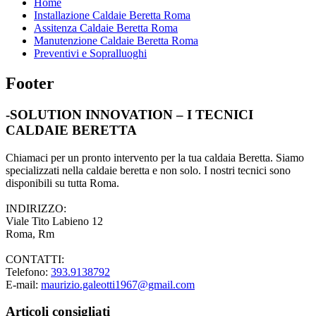
Home
Installazione Caldaie Beretta Roma
Assitenza Caldaie Beretta Roma
Manutenzione Caldaie Beretta Roma
Preventivi e Sopralluoghi
Footer
-SOLUTION INNOVATION – I TECNICI
CALDAIE BERETTA
Chiamaci per un pronto intervento per la tua caldaia Beretta. Siamo
specializzati nella caldaie beretta e non solo. I nostri tecnici sono
disponibili su tutta Roma.
INDIRIZZO:
Viale Tito Labieno 12
Roma, Rm
CONTATTI:
Telefono:
393.9138792
E-mail:
maurizio.galeotti1967@gmail.com
Articoli consigliati