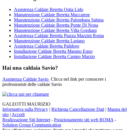
Assistenza Caldaie Beretta Ostia Lido
Manutenzione Caldaie Beretta Maccarese
Manutenzione Caldaie Beretta Palombara Sabina
Manutenzione Caldaie Beretta Ponte Di Nona
Manutenzione Caldaie Beretta Villa Gordiani
Assistenza Caldaie Beretta Piazza Mazzini Roma
Manutenzione Caldaie Beretta Lariano
Assistenza Caldaie Beretta Palidoro
Installazione Caldaie Beretta Marano Equo
Installazione Caldaie Beretta Campo Marzio
Hai una caldaia Savio?
Assistenza Caldaie Savio
Clicca nel link per conoscere i
professionisti delle caldaie Savio
GALEOTTI MAURIZIO
Informativa sulla Privacy
|
Richiesta Cancellazione Dati
|
Mappa del
sito
|
Accedi
Realizzazione Siti Internet
-
Posizionamento siti web ROMA
-
Solution Group Communication