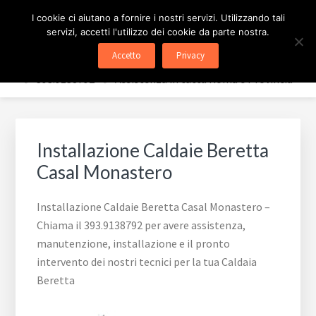
Passa
Passa
ASSISTENZA CALDAIE
I cookie ci aiutano a fornire i nostri servizi. Utilizzando tali
al
al
servizi, accetti l'utilizzo dei cookie da parte nostra.
contenuto
piè
BERETTA ROMA
Accetto
Privacy
principale
di
✅ 393.9138792 - ✅ Assistenza in tutta Roma e Provincia
pagina
Installazione Caldaie Beretta
Casal Monastero
Installazione Caldaie Beretta Casal Monastero –
Chiama il 393.9138792 per avere assistenza,
manutenzione, installazione e il pronto
intervento dei nostri tecnici per la tua Caldaia
Beretta