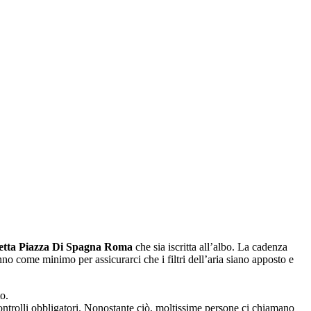
retta Piazza Di Spagna Roma
che sia iscritta all’albo. La cadenza
no come minimo per assicurarci che i filtri dell’aria siano apposto e
o.
controlli obbligatori. Nonostante ciò, moltissime persone ci chiamano