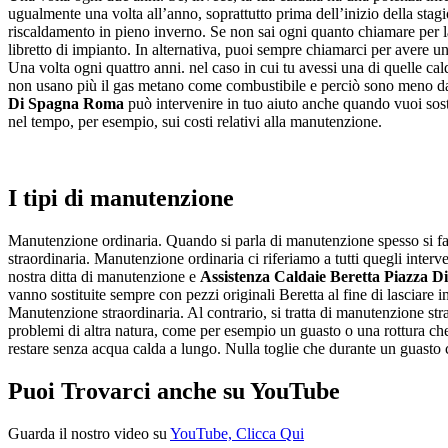
ugualmente una volta all’anno, soprattutto prima dell’inizio della stagi
riscaldamento in pieno inverno. Se non sai ogni quanto chiamare per 
libretto di impianto. In alternativa, puoi sempre chiamarci per avere un
Una volta ogni quattro anni. nel caso in cui tu avessi una di quelle cal
non usano più il gas metano come combustibile e perciò sono meno dann
Di Spagna Roma
può intervenire in tuo aiuto anche quando vuoi sost
nel tempo, per esempio, sui costi relativi alla manutenzione.
I tipi di manutenzione
Manutenzione ordinaria. Quando si parla di manutenzione spesso si fa u
straordinaria. Manutenzione ordinaria ci riferiamo a tutti quegli inter
nostra ditta di manutenzione e
Assistenza Caldaie Beretta Piazza 
vanno sostituite sempre con pezzi originali Beretta al fine di lasciare i
Manutenzione straordinaria. Al contrario, si tratta di manutenzione str
problemi di altra natura, come per esempio un guasto o una rottura che 
restare senza acqua calda a lungo. Nulla toglie che durante un guasto ci
Puoi Trovarci anche su YouTube
Guarda il nostro video su
YouTube, Clicca Qui