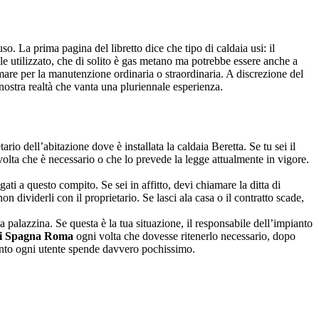
. La prima pagina del libretto dice che tipo di caldaia usi: il
ile utilizzato, che di solito è gas metano ma potrebbe essere anche a
are per la manutenzione ordinaria o straordinaria. A discrezione del
a nostra realtà che vanta una pluriennale esperienza.
ario dell’abitazione dove è installata la caldaia Beretta. Se tu sei il
olta che è necessario o che lo prevede la legge attualmente in vigore.
legati a questo compito. Se sei in affitto, devi chiamare la ditta di
 non dividerli con il proprietario. Se lasci ala casa o il contratto scade,
palazzina. Se questa è la tua situazione, il responsabile dell’impianto
 Di Spagna Roma
ogni volta che dovesse ritenerlo necessario, dopo
pianto ogni utente spende davvero pochissimo.