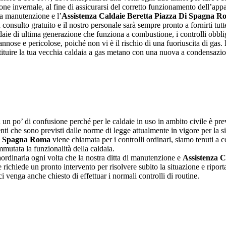
one invernale, al fine di assicurarsi del corretto funzionamento dell’appa
la manutenzione e l’
Assistenza Caldaie Beretta Piazza Di Spagna 
 consulto gratuito e il nostro personale sarà sempre pronto a fornirti tutt
daie di ultima generazione che funziona a combustione, i controlli obblig
ose e pericolose, poiché non vi è il rischio di una fuoriuscita di gas.
ituire la tua vecchia caldaia a gas metano con una nuova a condensazion
n po’ di confusione perché per le caldaie in uso in ambito civile è prev
venti che sono previsti dalle norme di legge attualmente in vigore per la 
Di Spagna Roma
viene chiamata per i controlli ordinari, siamo tenuti a con
mmutata la funzionalità della caldaia.
aordinaria ogni volta che la nostra ditta di manutenzione e
Assistenza 
richiede un pronto intervento per risolvere subito la situazione e ripor
 venga anche chiesto di effettuar i normali controlli di routine.