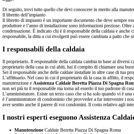
Di seguito, trovi tutto quello che devi conoscere in merito alla manute
Il libretto dell’impianto
Il libretto di impianto è un importante documento che deve sempre esser
produttore e l’anno di installazione sono informazioni preziose. Oltre a
condensazione. È indicato chi è il responsabile della caldaia e anche c
responsabile, la ditta a cui rivolgerti può essere cambiata a patto che si
I responsabili della caldaia
Il proprietario. Il responsabile della caldaia cambia in base ai diversi c
proprietario della casa in cui abiti, hai il compito di chiamare una buon
Sei il responsabile anche delle caldaie installate in altre case di tua p
L’affittuario. Nel caso in cui il proprietario dà la casa in affitto, il res
manutenzione e
Assistenza Caldaie Beretta Piazza Di Spagna Ro
non sei più tu il responsabile ma torna ad esserlo il tuo padrone di cas
L’amministratore. Esiste un terzo caso che si ha solo quando vi è una 
è l’amministratore di condominio che provveder a far intervenire i nos
aver sentito anche il parere di voi condomini. Il costo relativo agli i
I nostri esperti eseguono Assistenza Cald
Manutenzione
Caldaie Beretta Piazza Di Spagna Roma