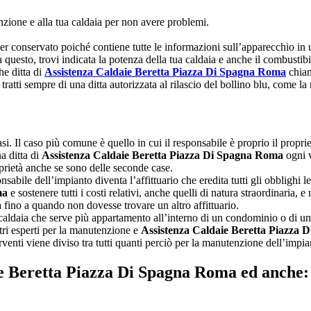
nzione e alla tua caldaia per non avere problemi.
 conservato poiché contiene tutte le informazioni sull’apparecchio in uso
 questo, trovi indicata la potenza della tua caldaia e anche il combustib
he ditta di
Assistenza Caldaie Beretta Piazza Di Spagna Roma
chiam
 tratti sempre di una ditta autorizzata al rilascio del bollino blu, come l
asi. Il caso più comune è quello in cui il responsabile è proprio il propriet
a ditta di
Assistenza Caldaie Beretta Piazza Di Spagna Roma
ogni v
roprietà anche se sono delle seconde case.
ponsabile dell’impianto diventa l’affittuario che eredita tutti gli obblighi 
ma
e sostenere tutti i costi relativi, anche quelli di natura straordinaria, e
a fino a quando non dovesse trovare un altro affittuario.
caldaia che serve più appartamento all’interno di un condominio o di una 
tri esperti per la manutenzione e
Assistenza Caldaie Beretta Piazza
nterventi viene diviso tra tutti quanti perciò per la manutenzione dell’im
aie Beretta Piazza Di Spagna Roma ed anche: