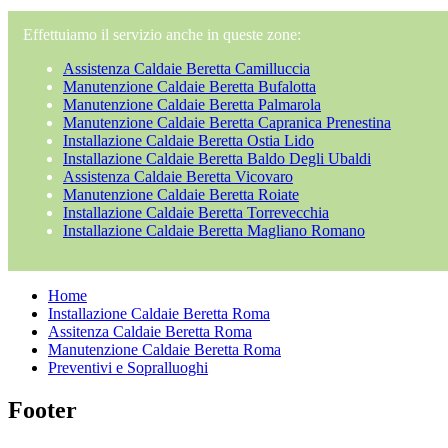
Effettuiamo il servizio anche in queste zone:
Assistenza Caldaie Beretta Camilluccia
Manutenzione Caldaie Beretta Bufalotta
Manutenzione Caldaie Beretta Palmarola
Manutenzione Caldaie Beretta Capranica Prenestina
Installazione Caldaie Beretta Ostia Lido
Installazione Caldaie Beretta Baldo Degli Ubaldi
Assistenza Caldaie Beretta Vicovaro
Manutenzione Caldaie Beretta Roiate
Installazione Caldaie Beretta Torrevecchia
Installazione Caldaie Beretta Magliano Romano
Home
Installazione Caldaie Beretta Roma
Assitenza Caldaie Beretta Roma
Manutenzione Caldaie Beretta Roma
Preventivi e Sopralluoghi
Footer