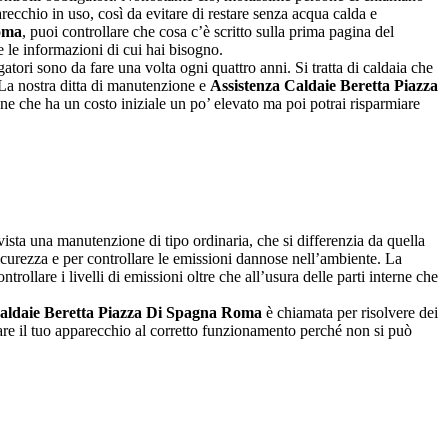
recchio in uso, così da evitare di restare senza acqua calda e
Roma
, puoi controllare che cosa c’è scritto sulla prima pagina del
e le informazioni di cui hai bisogno.
atori sono da fare una volta ogni quattro anni. Si tratta di caldaia che
 La nostra ditta di manutenzione e
Assistenza Caldaie Beretta Piazza
e che ha un costo iniziale un po’ elevato ma poi potrai risparmiare
ista una manutenzione di tipo ordinaria, che si differenzia da quella
sicurezza e per controllare le emissioni dannose nell’ambiente. La
trollare i livelli di emissioni oltre che all’usura delle parti interne che
Caldaie Beretta Piazza Di Spagna Roma
è chiamata per risolvere dei
tare il tuo apparecchio al corretto funzionamento perché non si può