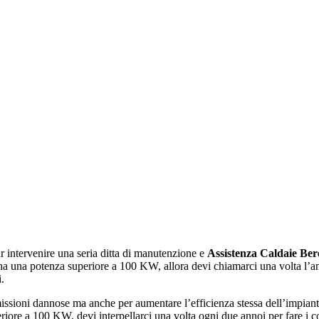
r intervenire una seria ditta di manutenzione e
Assistenza Caldaie Be
 ha una potenza superiore a 100 KW, allora devi chiamarci una volta l’an
.
issioni dannose ma anche per aumentare l’efficienza stessa dell’impiant
eriore a 100 KW, devi interpellarci una volta ogni due annoi per fare i 