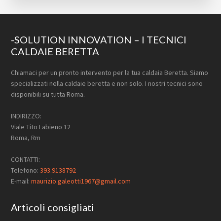
Footer
-SOLUTION INNOVATION – I TECNICI
CALDAIE BERETTA
Chiamaci per un pronto intervento per la tua caldaia Beretta. Siamo
specializzati nella caldaie beretta e non solo. I nostri tecnici sono
disponibili su tutta Roma.
INDIRIZZO:
Viale Tito Labieno 12
Roma, Rm
CONTATTI:
Telefono:
393.9138792
E-mail:
maurizio.galeotti1967@gmail.com
Articoli consigliati