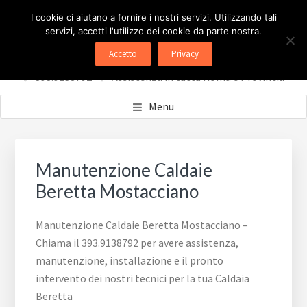
Passa
Passa
ASSISTENZA CALDAIE
I cookie ci aiutano a fornire i nostri servizi. Utilizzando tali
al
al
servizi, accetti l'utilizzo dei cookie da parte nostra.
contenuto
piè
BERETTA ROMA
Accetto
Privacy
principale
di
✅ 393.9138792 - ✅ Assistenza in tutta Roma e Provincia
pagina
Menu
Manutenzione Caldaie
Beretta Mostacciano
Manutenzione Caldaie Beretta Mostacciano –
Chiama il 393.9138792 per avere assistenza,
manutenzione, installazione e il pronto
intervento dei nostri tecnici per la tua Caldaia
Beretta