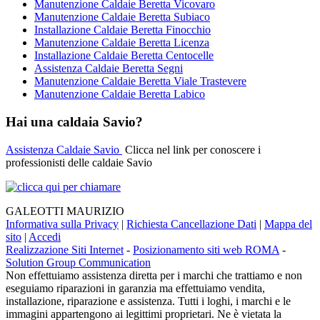
Manutenzione Caldaie Beretta Vicovaro
Manutenzione Caldaie Beretta Subiaco
Installazione Caldaie Beretta Finocchio
Manutenzione Caldaie Beretta Licenza
Installazione Caldaie Beretta Centocelle
Assistenza Caldaie Beretta Segni
Manutenzione Caldaie Beretta Viale Trastevere
Manutenzione Caldaie Beretta Labico
Hai una caldaia Savio?
Assistenza Caldaie Savio
Clicca nel link per conoscere i
professionisti delle caldaie Savio
GALEOTTI MAURIZIO
Informativa sulla Privacy
|
Richiesta Cancellazione Dati
|
Mappa del
sito
|
Accedi
Realizzazione Siti Internet
-
Posizionamento siti web ROMA
-
Solution Group Communication
Non effettuiamo assistenza diretta per i marchi che trattiamo e non
eseguiamo riparazioni in garanzia ma effettuiamo vendita,
installazione, riparazione e assistenza. Tutti i loghi, i marchi e le
immagini appartengono ai legittimi proprietari. Ne è vietata la