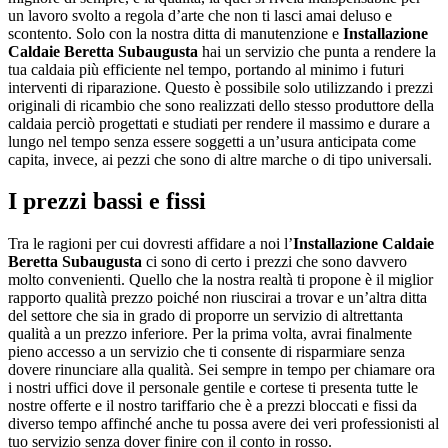
un lavoro svolto a regola d’arte che non ti lasci amai deluso e
scontento. Solo con la nostra ditta di manutenzione e
Installazione
Caldaie Beretta Subaugusta
hai un servizio che punta a rendere la
tua caldaia più efficiente nel tempo, portando al minimo i futuri
interventi di riparazione. Questo è possibile solo utilizzando i prezzi
originali di ricambio che sono realizzati dello stesso produttore della
caldaia perciò progettati e studiati per rendere il massimo e durare a
lungo nel tempo senza essere soggetti a un’usura anticipata come
capita, invece, ai pezzi che sono di altre marche o di tipo universali.
I prezzi bassi e fissi
Tra le ragioni per cui dovresti affidare a noi l’
Installazione Caldaie
Beretta Subaugusta
ci sono di certo i prezzi che sono davvero
molto convenienti. Quello che la nostra realtà ti propone è il miglior
rapporto qualità prezzo poiché non riuscirai a trovar e un’altra ditta
del settore che sia in grado di proporre un servizio di altrettanta
qualità a un prezzo inferiore. Per la prima volta, avrai finalmente
pieno accesso a un servizio che ti consente di risparmiare senza
dovere rinunciare alla qualità. Sei sempre in tempo per chiamare ora
i nostri uffici dove il personale gentile e cortese ti presenta tutte le
nostre offerte e il nostro tariffario che è a prezzi bloccati e fissi da
diverso tempo affinché anche tu possa avere dei veri professionisti al
tuo servizio senza dover finire con il conto in rosso.