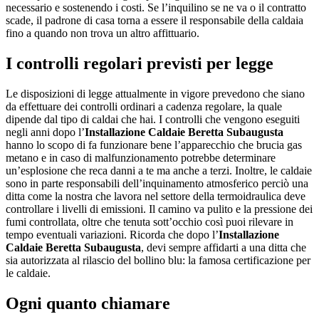
necessario e sostenendo i costi. Se l’inquilino se ne va o il contratto
scade, il padrone di casa torna a essere il responsabile della caldaia
fino a quando non trova un altro affittuario.
I controlli regolari previsti per legge
Le disposizioni di legge attualmente in vigore prevedono che siano
da effettuare dei controlli ordinari a cadenza regolare, la quale
dipende dal tipo di caldai che hai. I controlli che vengono eseguiti
negli anni dopo l’
Installazione Caldaie Beretta Subaugusta
hanno lo scopo di fa funzionare bene l’apparecchio che brucia gas
metano e in caso di malfunzionamento potrebbe determinare
un’esplosione che reca danni a te ma anche a terzi. Inoltre, le caldaie
sono in parte responsabili dell’inquinamento atmosferico perciò una
ditta come la nostra che lavora nel settore della termoidraulica deve
controllare i livelli di emissioni. Il camino va pulito e la pressione dei
fumi controllata, oltre che tenuta sott’occhio così puoi rilevare in
tempo eventuali variazioni. Ricorda che dopo l’
Installazione
Caldaie Beretta Subaugusta
, devi sempre affidarti a una ditta che
sia autorizzata al rilascio del bollino blu: la famosa certificazione per
le caldaie.
Ogni quanto chiamare