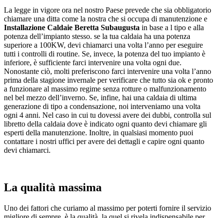
La legge in vigore ora nel nostro Paese prevede che sia obbligatorio
chiamare una ditta come la nostra che si occupa di manutenzione e
Installazione Caldaie Beretta Subaugusta
in base a l tipo e alla
potenza dell’impianto stesso. se la tua caldaia ha una potenza
superiore a 100KW, devi chiamarci una volta l’anno per eseguire
tutti i controlli di routine. Se, invece, la potenza del tuo impianto è
inferiore, è sufficiente farci intervenire una volta ogni due.
Nonostante ciò, molti preferiscono farci intervenire una volta l’anno
prima della stagione invernale per verificare che tutto sia ok e pronto
a funzionare al massimo regime senza rotture o malfunzionamento
nel bel mezzo dell’inverno. Se, infine, hai una caldaia di ultima
generazione di tipo a condensazione, noi interveniamo una volta
ogni 4 anni. Nel caso in cui tu dovessi avere dei dubbi, controlla sul
libretto della caldaia dove è indicato ogni quanto devi chiamare gli
esperti della manutenzione. Inoltre, in qualsiasi momento puoi
contattare i nostri uffici per avere dei dettagli e capire ogni quanto
devi chiamarci.
La qualità massima
Uno dei fattori che curiamo al massimo per poterti fornire il servizio
migliore di sempre, è la qualità, la quel si rivela indispensabile per