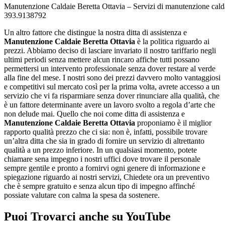
Manutenzione Caldaie Beretta Ottavia – Servizi di manutenzione calda
393.9138792
Un altro fattore che distingue la nostra ditta di assistenza e
Manutenzione Caldaie Beretta Ottavia
è la politica riguardo ai
prezzi. Abbiamo deciso di lasciare invariato il nostro tariffario negli
ultimi periodi senza mettere alcun rincaro affiche tutti possano
permettersi un intervento professionale senza dover restare al verde
alla fine del mese. I nostri sono dei prezzi davvero molto vantaggiosi
e competitivi sul mercato così per la prima volta, avrete accesso a un
servizio che vi fa risparmiare senza dover rinunciare alla qualità, che
è un fattore determinante avere un lavoro svolto a regola d’arte che
non delude mai. Quello che noi come ditta di assistenza e
Manutenzione Caldaie Beretta Ottavia
proponiamo è il miglior
rapporto qualità prezzo che ci sia: non è, infatti, possibile trovare
un’altra ditta che sia in grado di fornire un servizio di altrettanto
qualità a un prezzo inferiore. In un qualsiasi momento, potete
chiamare sena impegno i nostri uffici dove trovare il personale
sempre gentile e pronto a fornirvi ogni genere di informazione e
spiegazione riguardo ai nostri servizi, Chiedete ora un preventivo
che è sempre gratuito e senza alcun tipo di impegno affinché
possiate valutare con calma la spesa da sostenere.
Puoi Trovarci anche su YouTube