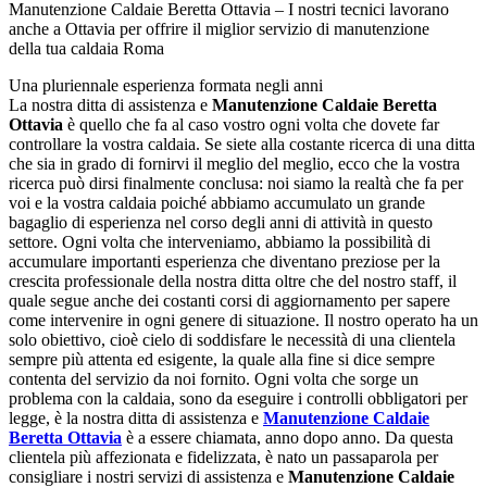
Manutenzione Caldaie Beretta Ottavia – I nostri tecnici lavorano
anche a Ottavia per offrire il miglior servizio di manutenzione
della tua caldaia Roma
Una pluriennale esperienza formata negli anni
La nostra ditta di assistenza e
Manutenzione Caldaie Beretta
Ottavia
è quello che fa al caso vostro ogni volta che dovete far
controllare la vostra caldaia. Se siete alla costante ricerca di una ditta
che sia in grado di fornirvi il meglio del meglio, ecco che la vostra
ricerca può dirsi finalmente conclusa: noi siamo la realtà che fa per
voi e la vostra caldaia poiché abbiamo accumulato un grande
bagaglio di esperienza nel corso degli anni di attività in questo
settore. Ogni volta che interveniamo, abbiamo la possibilità di
accumulare importanti esperienza che diventano preziose per la
crescita professionale della nostra ditta oltre che del nostro staff, il
quale segue anche dei costanti corsi di aggiornamento per sapere
come intervenire in ogni genere di situazione. Il nostro operato ha un
solo obiettivo, cioè cielo di soddisfare le necessità di una clientela
sempre più attenta ed esigente, la quale alla fine si dice sempre
contenta del servizio da noi fornito. Ogni volta che sorge un
problema con la caldaia, sono da eseguire i controlli obbligatori per
legge, è la nostra ditta di assistenza e
Manutenzione Caldaie
Beretta Ottavia
è a essere chiamata, anno dopo anno. Da questa
clientela più affezionata e fidelizzata, è nato un passaparola per
consigliare i nostri servizi di assistenza e
Manutenzione Caldaie