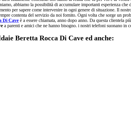
veniamo, abbiamo la possibilità di accumulare importanti esperienza che di
amento per sapere come intervenire in ogni genere di situazione. Il nostro
 sempre contenta del servizio da noi fornito. Ogni volta che sorge un prob
a Di Cave
è a essere chiamata, anno dopo anno. Da questa clientela più a
ve
a parenti e amici che ne hanno bisogno. i nostri telefoni suonano in con
ldaie Beretta Rocca Di Cave ed anche: