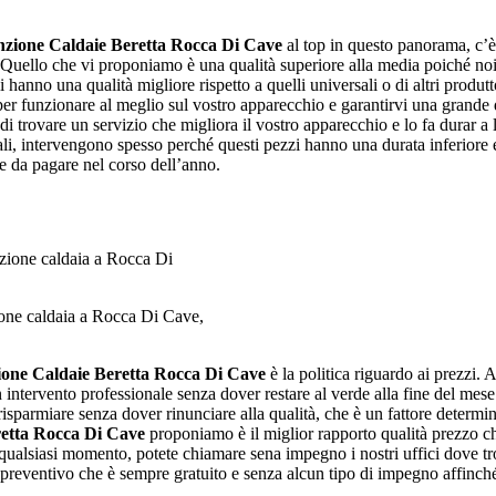
zione Caldaie Beretta Rocca Di Cave
al top in questo panorama, c’è
. Quello che vi proponiamo è una qualità superiore alla media poiché noi 
i hanno una qualità migliore rispetto a quelli universali o di altri produt
a per funzionare al meglio sul vostro apparecchio e garantirvi una grande
 di trovare un servizio che migliora il vostro apparecchio e lo fa durar a
ginali, intervengono spesso perché questi pezzi hanno una durata inferior
re da pagare nel corso dell’anno.
one caldaia a Rocca Di Cave,
one Caldaie Beretta Rocca Di Cave
è la politica riguardo ai prezzi. A
n intervento professionale senza dover restare al verde alla fine del mese
 risparmiare senza dover rinunciare alla qualità, che è un fattore determ
etta Rocca Di Cave
proponiamo è il miglior rapporto qualità prezzo che c
un qualsiasi momento, potete chiamare sena impegno i nostri uffici dove t
 preventivo che è sempre gratuito e senza alcun tipo di impegno affinché