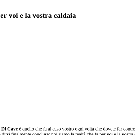
per voi e la vostra caldaia
 Di Cave
è quello che fa al caso vostro ogni volta che dovete far controll
uò dirsi finalmente conclusa: noi siamo la realtà che fa per voi e la vo