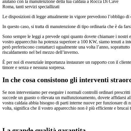
aiutano con la manutenzione della tua caldaia a Rocca Di Cave
Roma, tanti servizi speciallizati
Le disposizioni di legge attualmente in vigore prevedono l’obbligo di 
In questo caso, si tratta di manutenzione di tipo ordinaria che è da fa
Sono sempre le leggi a prevede ogni quanto dovete chiamare i nostri es
vostro apparecchio ha potenza superiore a 100 KW, siamo tenuti a inte
però preferiscono contattarci ugualmente una volta l’anno, soprattutto 
riscaldamento nel bel mezzo dell’inverno.
È per noi di essenziale importanza instaurare un rapporto con il client
timore e senza e nessuna sorpresa.
In che cosa consistono gli interventi straor
Se non interveniamo per eseguire i normali controlli ordinari prescritti 
succede un guasto o rilevata un malfunzionamento, dovete affidarsi al
vostra caldaia abbia bisogno di parti interne nuove per funzionare di nu
volta, significa che il vostro apparecchio non è più efficiente e bruca
La grande qualità garantita