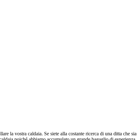
are la vostra caldaia. Se siete alla costante ricerca di una ditta che sia
stra caldaia poiché abbiamo accumulato un grande bagaglio di esperienza