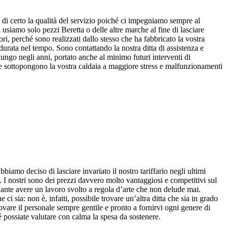
 di certo la qualità del servizio poiché ci impegniamo sempre al
usiamo solo pezzi Beretta o delle altre marche al fine di lasciare
tori, perché sono realizzati dallo stesso che ha fabbricato la vostra
 durata nel tempo. Sono contattando la nostra ditta di assistenza e
 lungo negli anni, portato anche al minimo futuri interventi di
e e sottopongono la vostra caldaia a maggiore stress e malfunzionamenti
bbiamo deciso di lasciare invariato il nostro tariffario negli ultimi
. I nostri sono dei prezzi davvero molto vantaggiosi e competitivi sul
inante avere un lavoro svolto a regola d’arte che non delude mai.
i sia: non è, infatti, possibile trovare un’altra ditta che sia in grado
rovare il personale sempre gentile e pronto a fornirvi ogni genere di
 possiate valutare con calma la spesa da sostenere.