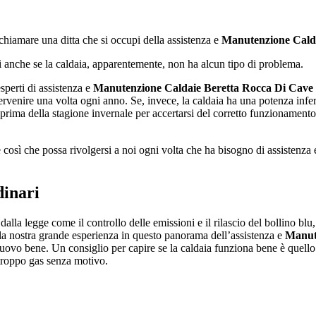
chiamare una ditta che si occupi della assistenza e
Manutenzione Calda
rsi anche se la caldaia, apparentemente, non ha alcun tipo di problema.
perti di assistenza e
Manutenzione Caldaie Beretta Rocca Di Cave
rvenire una volta ogni anno. Se, invece, la caldaia ha una potenza inf
prima della stagione invernale per accertarsi del corretto funzionamento
e così che possa rivolgersi a noi ogni volta che ha bisogno di assistenza
dinari
dalla legge come il controllo delle emissioni e il rilascio del bollino blu
la nostra grande esperienza in questo panorama dell’assistenza e
Manut
ovo bene. Un consiglio per capire se la caldaia funziona bene è quello di
i troppo gas senza motivo.