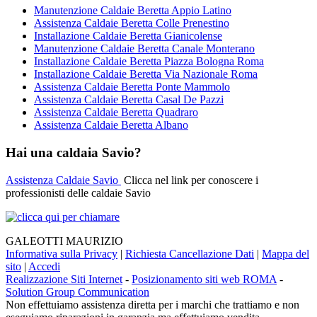
Manutenzione Caldaie Beretta Appio Latino
Assistenza Caldaie Beretta Colle Prenestino
Installazione Caldaie Beretta Gianicolense
Manutenzione Caldaie Beretta Canale Monterano
Installazione Caldaie Beretta Piazza Bologna Roma
Installazione Caldaie Beretta Via Nazionale Roma
Assistenza Caldaie Beretta Ponte Mammolo
Assistenza Caldaie Beretta Casal De Pazzi
Assistenza Caldaie Beretta Quadraro
Assistenza Caldaie Beretta Albano
Hai una caldaia Savio?
Assistenza Caldaie Savio
Clicca nel link per conoscere i
professionisti delle caldaie Savio
GALEOTTI MAURIZIO
Informativa sulla Privacy
|
Richiesta Cancellazione Dati
|
Mappa del
sito
|
Accedi
Realizzazione Siti Internet
-
Posizionamento siti web ROMA
-
Solution Group Communication
Non effettuiamo assistenza diretta per i marchi che trattiamo e non