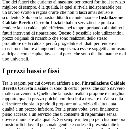
Uno dei fattori che curiamo al massimo per poterti fornire il servizio
migliore di sempre, è la qualità, la quel si rivela indispensabile per
un lavoro svolto a regola d’arte che non ti lasci amai deluso e
scontento. Solo con la nostra ditta di manutenzione e
Installazione
Caldaie Beretta Cerreto Laziale
hai un servizio che punta a
rendere la tua caldaia più efficiente nel tempo, portando al minimo i
futuri interventi di riparazione. Questo è possibile solo utilizzando i
prezzi originali di ricambio che sono realizzati dello stesso
produttore della caldaia perciò progettati e studiati per rendere il
massimo e durare a lungo nel tempo senza essere soggetti a un’usura
anticipata come capita, invece, ai pezzi che sono di altre marche o di
tipo universali.
I prezzi bassi e fissi
Tra le ragioni per cui dovresti affidare a noi l’
Installazione Caldaie
Beretta Cerreto Laziale
ci sono di certo i prezzi che sono davvero
molto convenienti. Quello che la nostra realtà ti propone è il miglior
rapporto qualità prezzo poiché non riuscirai a trovar e un’altra ditta
del settore che sia in grado di proporre un servizio di altrettanta
qualità a un prezzo inferiore. Per la prima volta, avrai finalmente
pieno accesso a un servizio che ti consente di risparmiare senza
dovere rinunciare alla qualità. Sei sempre in tempo per chiamare ora
i nostri uffici dove il personale gentile e cortese ti presenta tutte le