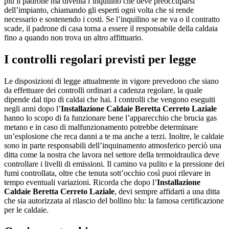
più il padrone ma diventa l’inquilino che deve preoccuparsi
dell’impianto, chiamando gli esperti ogni volta che si rende
necessario e sostenendo i costi. Se l’inquilino se ne va o il contratto
scade, il padrone di casa torna a essere il responsabile della caldaia
fino a quando non trova un altro affittuario.
I controlli regolari previsti per legge
Le disposizioni di legge attualmente in vigore prevedono che siano
da effettuare dei controlli ordinari a cadenza regolare, la quale
dipende dal tipo di caldai che hai. I controlli che vengono eseguiti
negli anni dopo l’
Installazione Caldaie Beretta Cerreto Laziale
hanno lo scopo di fa funzionare bene l’apparecchio che brucia gas
metano e in caso di malfunzionamento potrebbe determinare
un’esplosione che reca danni a te ma anche a terzi. Inoltre, le caldaie
sono in parte responsabili dell’inquinamento atmosferico perciò una
ditta come la nostra che lavora nel settore della termoidraulica deve
controllare i livelli di emissioni. Il camino va pulito e la pressione dei
fumi controllata, oltre che tenuta sott’occhio così puoi rilevare in
tempo eventuali variazioni. Ricorda che dopo l’
Installazione
Caldaie Beretta Cerreto Laziale
, devi sempre affidarti a una ditta
che sia autorizzata al rilascio del bollino blu: la famosa certificazione
per le caldaie.