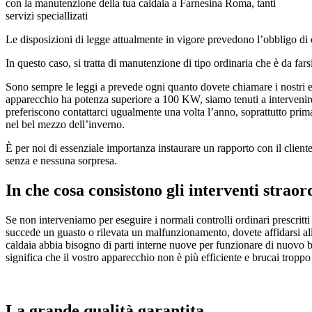
con la manutenzione della tua caldaia a Farnesina Roma, tanti
servizi speciallizati
Le disposizioni di legge attualmente in vigore prevedono l’obbligo di 
In questo caso, si tratta di manutenzione di tipo ordinaria che è da fa
Sono sempre le leggi a prevede ogni quanto dovete chiamare i nostri es
apparecchio ha potenza superiore a 100 KW, siamo tenuti a intervenire
preferiscono contattarci ugualmente una volta l’anno, soprattutto prim
nel bel mezzo dell’inverno.
È per noi di essenziale importanza instaurare un rapporto con il client
senza e nessuna sorpresa.
In che cosa consistono gli interventi straor
Se non interveniamo per eseguire i normali controlli ordinari prescritti 
succede un guasto o rilevata un malfunzionamento, dovete affidarsi al
caldaia abbia bisogno di parti interne nuove per funzionare di nuovo ben
significa che il vostro apparecchio non è più efficiente e brucai tropp
La grande qualità garantita