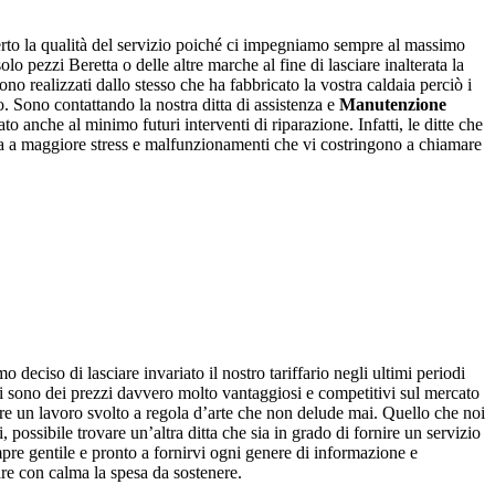
erto la qualità del servizio poiché ci impegniamo sempre al massimo
o pezzi Beretta o delle altre marche al fine di lasciare inalterata la
ono realizzati dallo stesso che ha fabbricato la vostra caldaia perciò i
o. Sono contattando la nostra ditta di assistenza e
Manutenzione
to anche al minimo futuri interventi di riparazione. Infatti, le ditte che
ia a maggiore stress e malfunzionamenti che vi costringono a chiamare
o deciso di lasciare invariato il nostro tariffario negli ultimi periodi
tri sono dei prezzi davvero molto vantaggiosi e competitivi sul mercato
vere un lavoro svolto a regola d’arte che non delude mai. Quello che noi
 possibile trovare un’altra ditta che sia in grado di fornire un servizio
mpre gentile e pronto a fornirvi ogni genere di informazione e
are con calma la spesa da sostenere.