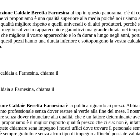
zione Caldaie Beretta Farnesina
al top in questo panorama, c’è di c
che vi proponiamo è una qualità superiore alla media poiché noi usiamo sol
ualità migliore rispetto a quelli universali o di altri produttori, perché s
 al meglio sul vostro apparecchio e garantirvi una grande durata nel temp
 che migliora il vostro apparecchio e lo fa durar a lungo negli anni, porta
 questi pezzi hanno una durata inferiore e sottopongono la vostra calda
o.
daia a Farnesina, chiama il
one Caldaie Beretta Farnesina
è la politica riguardo ai prezzi. Abbiam
ento professionale senza dover restare al verde alla fine del mese. I nos
iare senza dover rinunciare alla qualità, che è un fattore determinante a
a
proponiamo è il miglior rapporto qualità prezzo che ci sia: non è, infatti,
potete chiamare sena impegno i nostri uffici dove trovare il personale se
 è sempre gratuito e senza alcun tipo di impegno affinché possiate valut