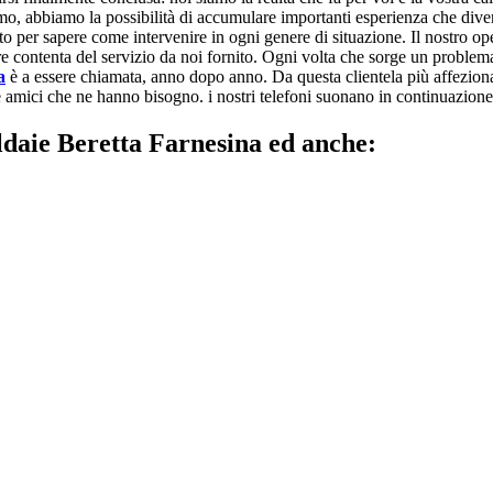
amo, abbiamo la possibilità di accumulare importanti esperienza che divent
to per sapere come intervenire in ogni genere di situazione. Il nostro ope
pre contenta del servizio da noi fornito. Ogni volta che sorge un problema
a
è a essere chiamata, anno dopo anno. Da questa clientela più affezionata
 amici che ne hanno bisogno. i nostri telefoni suonano in continuazione pe
ldaie Beretta Farnesina ed anche: