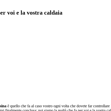
per voi e la vostra caldaia
sina
è quello che fa al caso vostro ogni volta che dovete far controllare la
dirsi finalmente conclusa: noi siamo la realtà che fa per voi e la vostr