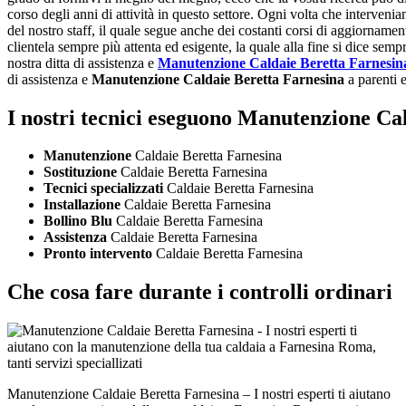
corso degli anni di attività in questo settore. Ogni volta che interveni
del nostro staff, il quale segue anche dei costanti corsi di aggiornamen
clientela sempre più attenta ed esigente, la quale alla fine si dice sem
nostra ditta di assistenza e
Manutenzione Caldaie Beretta Farnesin
di assistenza e
Manutenzione Caldaie Beretta Farnesina
a parenti e
I nostri tecnici eseguono Manutenzione Ca
Manutenzione
Caldaie Beretta Farnesina
Sostituzione
Caldaie Beretta Farnesina
Tecnici specializzati
Caldaie Beretta Farnesina
Installazione
Caldaie Beretta Farnesina
Bollino Blu
Caldaie Beretta Farnesina
Assistenza
Caldaie Beretta Farnesina
Pronto intervento
Caldaie Beretta Farnesina
Che cosa fare durante i controlli ordinari
Manutenzione Caldaie Beretta Farnesina – I nostri esperti ti aiutano