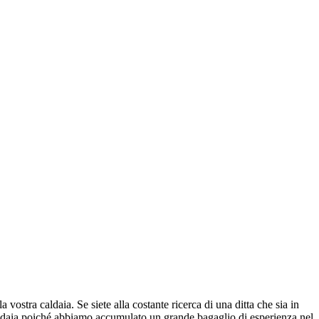
 vostra caldaia. Se siete alla costante ricerca di una ditta che sia in
a caldaia poiché abbiamo accumulato un grande bagaglio di esperienza nel