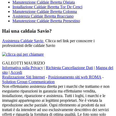
Manutenzione Caldaie Beretta Olgiata
Installazione Caldaie Beretta Tor De Cenci
Manutenzione Caldaie Beretta Colonna
Assistenza Caldaie Beretta Bracciano
Manutenzione Caldaie Beretta Prenestino
Hai una caldaia Savio?
Assistenza Caldaie Savio
Clicca nel link per conoscere i
professionisti delle caldaie Savio
GALEOTTI MAURIZIO
Informativa sulla Privacy
|
Richiesta Cancellazione Dati
|
Mappa del
sito
|
Accedi
Realizzazione Siti Internet
-
Posizionamento siti web ROMA
-
Solution Group Communication
Non effettuiamo assistenza diretta per i marchi che trattiamo e non
eseguiamo riparazioni in garanzia ma effettuiamo vendita,
installazione, riparazione e assistenza. Tutti i loghi, i marchi e le
immagini appartengono ai legittimi proprietari. Ne è vietata la
riproduzione anche parziale. Ogni riferimento ai prodotti da noi
trattati è da intendere ad uso esclusivamente descrittivo dei servizi
offerti e riguarda la fornitura di ottima qualità. Le foto sono solo