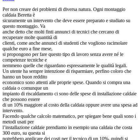
Per non creare dei problemi di diversa natura. Ogni montaggio
caldaia Beretta è
sicuramente un intervento che deve essere preparato e studiato su
questo montaggio. Va
anche detto che molti finti annunci di tecnici che cercano di
recuperare molte quantità di
clienti, come anche annunci di studenti che vogliono racimolare
qualche euro a fine mese,
si propongono per fare questo tipo di lavoro senza avere né le
competenze tecniche e
nemmeno quelle che riguardano espressamente le qualità legali.
Un utente ha sempre intenzione di risparmiare, perfino coloro che
hanno un buon reddito
economico sono attenti alle proprie spese. Quando si compra una
caldaia o comunque un
impianto di riscaldamento ci sono delle spese di installazione caldaie
che possono essere
di un 10% maggiore al costo della caldaia oppure avere una spesa ad
intervento.
Facendo qualche calcolo matematico, per spiegare bene quali sono i
metodi usati per
l’installazione caldaie prendiamo in esempio una caldaia che costa
300 euro, su questa si
potrebbero applicare dei costi per il tecnico di un 10%, quindi si