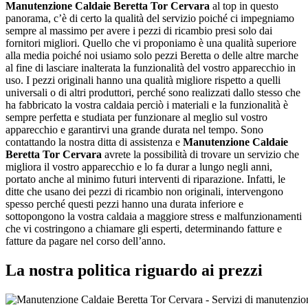
Manutenzione Caldaie Beretta Tor Cervara
al top in questo
panorama, c’è di certo la qualità del servizio poiché ci impegniamo
sempre al massimo per avere i pezzi di ricambio presi solo dai
fornitori migliori. Quello che vi proponiamo è una qualità superiore
alla media poiché noi usiamo solo pezzi Beretta o delle altre marche
al fine di lasciare inalterata la funzionalità del vostro apparecchio in
uso. I pezzi originali hanno una qualità migliore rispetto a quelli
universali o di altri produttori, perché sono realizzati dallo stesso che
ha fabbricato la vostra caldaia perciò i materiali e la funzionalità è
sempre perfetta e studiata per funzionare al meglio sul vostro
apparecchio e garantirvi una grande durata nel tempo. Sono
contattando la nostra ditta di assistenza e
Manutenzione Caldaie
Beretta Tor Cervara
avrete la possibilità di trovare un servizio che
migliora il vostro apparecchio e lo fa durar a lungo negli anni,
portato anche al minimo futuri interventi di riparazione. Infatti, le
ditte che usano dei pezzi di ricambio non originali, intervengono
spesso perché questi pezzi hanno una durata inferiore e
sottopongono la vostra caldaia a maggiore stress e malfunzionamenti
che vi costringono a chiamare gli esperti, determinando fatture e
fatture da pagare nel corso dell’anno.
La nostra politica riguardo ai prezzi