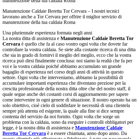
Manutenzione Caldaie Beretta Tor Cervara – I nostri tecnici
lavorano anche a Tor Cervara per offrire il miglior servizio di
manutenzione della tua caldaia Roma
Una pluriennale esperienza formata negli anni
La nostra ditta di assistenza e
Manutenzione Caldaie Beretta Tor
Cervara
è quello che fa al caso vostro ogni volta che dovete far
controllare la vostra caldaia. Se siete alla costante ricerca di una ditta
che sia in grado di fornirvi il meglio del meglio, ecco che la vostra
ricerca può dirsi finalmente conclusa: noi siamo la realtà che fa per
voi e la vostra caldaia poiché abbiamo accumulato un grande
bagaglio di esperienza nel corso degli anni di attività in questo
settore. Ogni volta che interveniamo, abbiamo la possibilità di
accumulare importanti esperienza che diventano preziose per la
crescita professionale della nostra ditta oltre che del nostro staff, il
quale segue anche dei costanti corsi di aggiornamento per sapere
come intervenire in ogni genere di situazione. Il nostro operato ha un
solo obiettivo, cioè cielo di soddisfare le necessità di una clientela
sempre più attenta ed esigente, la quale alla fine si dice sempre
contenta del servizio da noi fornito. Ogni volta che sorge un
problema con la caldaia, sono da eseguire i controlli obbligatori per
legge, è la nostra ditta di assistenza e
Manutenzione Caldaie
Beretta Tor Cervara
è a essere chiamata, anno dopo anno. Da
questa clientela più affezionata e fidelizzata, è nato un passaparola