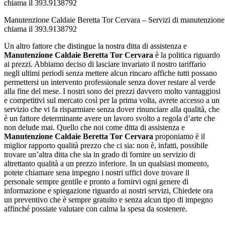
Manutenzione Caldaie Beretta Tor Cervara – Servizi di manutenzione 
chiama il 393.9138792
Un altro fattore che distingue la nostra ditta di assistenza e
Manutenzione Caldaie Beretta Tor Cervara
è la politica riguardo
ai prezzi. Abbiamo deciso di lasciare invariato il nostro tariffario
negli ultimi periodi senza mettere alcun rincaro affiche tutti possano
permettersi un intervento professionale senza dover restare al verde
alla fine del mese. I nostri sono dei prezzi davvero molto vantaggiosi
e competitivi sul mercato così per la prima volta, avrete accesso a un
servizio che vi fa risparmiare senza dover rinunciare alla qualità, che
è un fattore determinante avere un lavoro svolto a regola d’arte che
non delude mai. Quello che noi come ditta di assistenza e
Manutenzione Caldaie Beretta Tor Cervara
proponiamo è il
miglior rapporto qualità prezzo che ci sia: non è, infatti, possibile
trovare un’altra ditta che sia in grado di fornire un servizio di
altrettanto qualità a un prezzo inferiore. In un qualsiasi momento,
potete chiamare sena impegno i nostri uffici dove trovare il
personale sempre gentile e pronto a fornirvi ogni genere di
informazione e spiegazione riguardo ai nostri servizi, Chiedete ora
un preventivo che è sempre gratuito e senza alcun tipo di impegno
affinché possiate valutare con calma la spesa da sostenere.