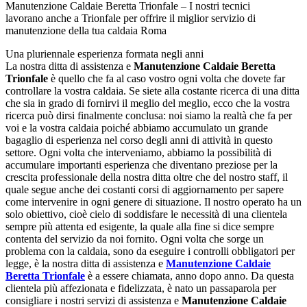
Manutenzione Caldaie Beretta Trionfale – I nostri tecnici
lavorano anche a Trionfale per offrire il miglior servizio di
manutenzione della tua caldaia Roma
Una pluriennale esperienza formata negli anni
La nostra ditta di assistenza e
Manutenzione Caldaie Beretta
Trionfale
è quello che fa al caso vostro ogni volta che dovete far
controllare la vostra caldaia. Se siete alla costante ricerca di una ditta
che sia in grado di fornirvi il meglio del meglio, ecco che la vostra
ricerca può dirsi finalmente conclusa: noi siamo la realtà che fa per
voi e la vostra caldaia poiché abbiamo accumulato un grande
bagaglio di esperienza nel corso degli anni di attività in questo
settore. Ogni volta che interveniamo, abbiamo la possibilità di
accumulare importanti esperienza che diventano preziose per la
crescita professionale della nostra ditta oltre che del nostro staff, il
quale segue anche dei costanti corsi di aggiornamento per sapere
come intervenire in ogni genere di situazione. Il nostro operato ha un
solo obiettivo, cioè cielo di soddisfare le necessità di una clientela
sempre più attenta ed esigente, la quale alla fine si dice sempre
contenta del servizio da noi fornito. Ogni volta che sorge un
problema con la caldaia, sono da eseguire i controlli obbligatori per
legge, è la nostra ditta di assistenza e
Manutenzione Caldaie
Beretta Trionfale
è a essere chiamata, anno dopo anno. Da questa
clientela più affezionata e fidelizzata, è nato un passaparola per
consigliare i nostri servizi di assistenza e
Manutenzione Caldaie