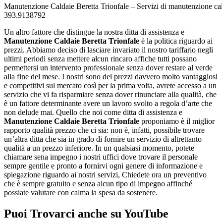
Manutenzione Caldaie Beretta Trionfale – Servizi di manutenzione cald
393.9138792
Un altro fattore che distingue la nostra ditta di assistenza e
Manutenzione Caldaie Beretta Trionfale
è la politica riguardo ai
prezzi. Abbiamo deciso di lasciare invariato il nostro tariffario negli
ultimi periodi senza mettere alcun rincaro affiche tutti possano
permettersi un intervento professionale senza dover restare al verde
alla fine del mese. I nostri sono dei prezzi davvero molto vantaggiosi
e competitivi sul mercato così per la prima volta, avrete accesso a un
servizio che vi fa risparmiare senza dover rinunciare alla qualità, che
è un fattore determinante avere un lavoro svolto a regola d’arte che
non delude mai. Quello che noi come ditta di assistenza e
Manutenzione Caldaie Beretta Trionfale
proponiamo è il miglior
rapporto qualità prezzo che ci sia: non è, infatti, possibile trovare
un’altra ditta che sia in grado di fornire un servizio di altrettanto
qualità a un prezzo inferiore. In un qualsiasi momento, potete
chiamare sena impegno i nostri uffici dove trovare il personale
sempre gentile e pronto a fornirvi ogni genere di informazione e
spiegazione riguardo ai nostri servizi, Chiedete ora un preventivo
che è sempre gratuito e senza alcun tipo di impegno affinché
possiate valutare con calma la spesa da sostenere.
Puoi Trovarci anche su YouTube