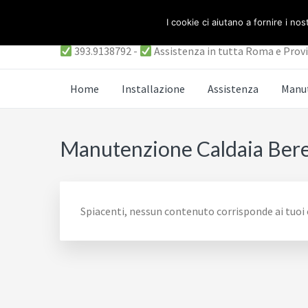
Passa
Passa
Passa
ASSISTENZA CALDAI
I cookie ci aiutano a fornire i nost
al
alla
al
contenuto
barra
piè
393.9138792 -
Assistenza in tutta Roma e Prov
principale
laterale
di
primaria
pagina
Home
Installazione
Assistenza
Manu
Manutenzione Caldaia Bere
Spiacenti, nessun contenuto corrisponde ai tuoi c