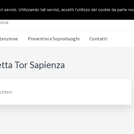
E BERETTA ROMA
ri servizi. Utilizzando tali servizi, accetti l'utilizzo dei cookie da parte no
incia
tenzione
Preventivi e Sopralluoghi
Contatti
tta Tor Sapienza
riteri.