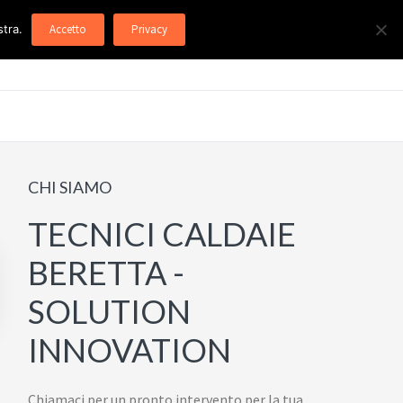
stra.
Accetto
Privacy
Barra
CHI SIAMO
laterale
TECNICI CALDAIE
primaria
BERETTA -
SOLUTION
INNOVATION
Chiamaci per un pronto intervento per la tua