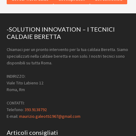
Footer
-SOLUTION INNOVATION – I TECNICI
CALDAIE BERETTA
Chiamaci per un pronto intervento per la tua caldaia Beretta. Siamo
specializzati nella caldaie beretta e non solo. I nostri tecnici sono
disponibili su tutta Roma.
INDIRIZZO:
Viale Tito Labieno 12
Roma, Rm
CONTATTI:
Telefono:
393.9138792
E-mail:
maurizio.galeotti1967@gmail.com
Articoli consigliati