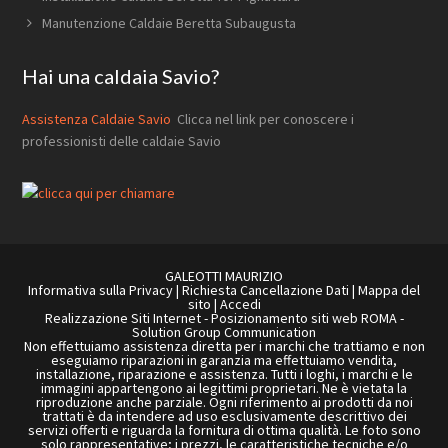
Manutenzione Caldaie Beretta Subaugusta
Hai una caldaia Savio?
Assistenza Caldaie Savio
Clicca nel link per conoscere i
professionisti delle caldaie Savio
GALEOTTI MAURIZIO
Informativa sulla Privacy
|
Richiesta Cancellazione Dati
|
Mappa del
sito
|
Accedi
Realizzazione Siti Internet
-
Posizionamento siti web ROMA
-
Solution Group Communication
Non effettuiamo assistenza diretta per i marchi che trattiamo e non
eseguiamo riparazioni in garanzia ma effettuiamo vendita,
installazione, riparazione e assistenza. Tutti i loghi, i marchi e le
immagini appartengono ai legittimi proprietari. Ne è vietata la
riproduzione anche parziale. Ogni riferimento ai prodotti da noi
trattati è da intendere ad uso esclusivamente descrittivo dei
servizi offerti e riguarda la fornitura di ottima qualità. Le foto sono
solo rappresentative; i prezzi, le caratteristiche tecniche e/o