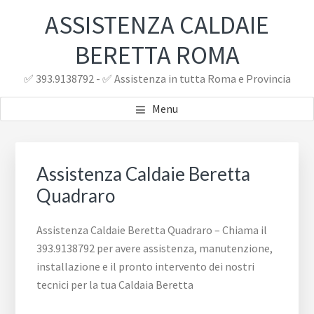
Passa
Passa
ASSISTENZA CALDAIE
al
al
contenuto
piè
BERETTA ROMA
principale
di
✅ 393.9138792 - ✅ Assistenza in tutta Roma e Provincia
pagina
Menu
Assistenza Caldaie Beretta
Quadraro
Assistenza Caldaie Beretta Quadraro – Chiama il
393.9138792 per avere assistenza, manutenzione,
installazione e il pronto intervento dei nostri
tecnici per la tua Caldaia Beretta