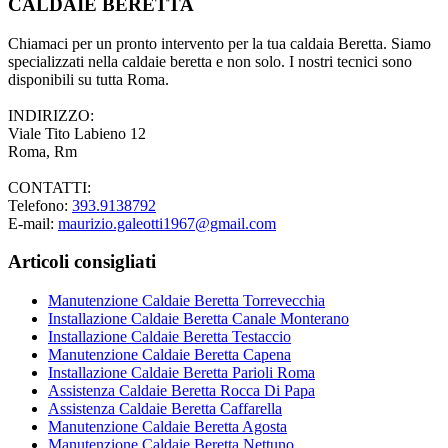
CALDAIE BERETTA
Chiamaci per un pronto intervento per la tua caldaia Beretta. Siamo
specializzati nella caldaie beretta e non solo. I nostri tecnici sono
disponibili su tutta Roma.
INDIRIZZO:
Viale Tito Labieno 12
Roma, Rm
CONTATTI:
Telefono:
393.9138792
E-mail:
maurizio.galeotti1967@gmail.com
Articoli consigliati
Manutenzione Caldaie Beretta Torrevecchia
Installazione Caldaie Beretta Canale Monterano
Installazione Caldaie Beretta Testaccio
Manutenzione Caldaie Beretta Capena
Installazione Caldaie Beretta Parioli Roma
Assistenza Caldaie Beretta Rocca Di Papa
Assistenza Caldaie Beretta Caffarella
Manutenzione Caldaie Beretta Agosta
Manutenzione Caldaie Beretta Nettuno