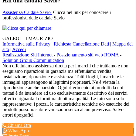
Hai una caldaia Savio?
Assistenza Caldaie Savio
Clicca nel link per conoscere i
professionisti delle caldaie Savio
GALEOTTI MAURIZIO
Informativa sulla Privacy
|
Richiesta Cancellazione Dati
|
Mappa del
sito
|
Accedi
Realizzazione Siti Internet
-
Posizionamento siti web ROMA
-
Solution Group Communication
Non effettuiamo assistenza diretta per i marchi che trattiamo e non
eseguiamo riparazioni in garanzia ma effettuiamo vendita,
installazione, riparazione e assistenza. Tutti i loghi, i marchi e le
immagini appartengono ai legittimi proprietari. Ne è vietata la
riproduzione anche parziale. Ogni riferimento ai prodotti da noi
trattati è da intendere ad uso esclusivamente descrittivo dei servizi
offerti e riguarda la fornitura di ottima qualità. Le foto sono solo
rappresentative; i prezzi, le caratteristiche tecniche e/o estetiche dei
prodotti possono subire variazioni senza alcun preavviso. Salvo
errori tipografici.
Chiama Ora
WhatsApp