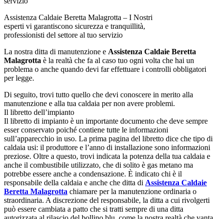
Assistenza Caldaie Beretta Malagrotta – I Nostri
esperti vi garantiscono sicurezza e tranquillità,
professionisti del settore al tuo servizio
La nostra ditta di manutenzione e
Assistenza Caldaie Beretta
Malagrotta
è la realtà che fa al caso tuo ogni volta che hai un
problema o anche quando devi far effettuare i controlli obbligatori
per legge.
Di seguito, trovi tutto quello che devi conoscere in merito alla
manutenzione e alla tua caldaia per non avere problemi.
Il libretto dell’impianto
Il libretto di impianto è un importante documento che deve sempre
esser conservato poiché contiene tutte le informazioni
sull’apparecchio in uso. La prima pagina del libretto dice che tipo di
caldaia usi: il produttore e l’anno di installazione sono informazioni
preziose. Oltre a questo, trovi indicata la potenza della tua caldaia e
anche il combustibile utilizzato, che di solito è gas metano ma
potrebbe essere anche a condensazione. È indicato chi è il
responsabile della caldaia e anche che ditta di
Assistenza Caldaie
Beretta Malagrotta
chiamare per la manutenzione ordinaria o
straordinaria. A discrezione del responsabile, la ditta a cui rivolgerti
può essere cambiata a patto che si tratti sempre di una ditta
autorizzata al rilascio del bollino blu, come la nostra realtà che vanta