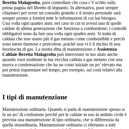
Beretta Malagrotta
, puoi controllare che cosa c’è scritto sulla
prima pagina del libretto di impianto. In alternativa, puoi sempre
chiamarci per avere un consulto gratuito e il nostro personale sarà
sempre pronto a fornirti tutte le informazioni di cui hai bisogno.
Una volta ogni quattro anni. nel caso in cui tu avessi una di quelle
caldaie di ultima generazione che funziona a combustione, i controlli
obbligatori sono da fare una volta ogni quattro anni. Si tratta di
caldaia che non usano più il gas metano come combustibile e perciò
sono meno dannose e pericolose, poiché non vi è il rischio di una
fuoriuscita di gas. La nostra ditta di manutenzione e
Assistenza
Caldaie Beretta Malagrotta
può intervenire in tuo aiuto anche
quando vuoi sostituire la tua vecchia caldaia a gas metano con una
nuova a condensazione che ha un costo iniziale un po’ elevato ma
poi potrai risparmiare nel tempo, per esempio, sui costi relativi alla
manutenzione.
I tipi di manutenzione
Manutenzione ordinaria. Quando si parla di manutenzione spesso si
fa un po’ di confusione perché per le caldaie in uso in ambito civile è
prevista una manutenzione di tipo ordinaria, che si differenzia da
quella straordinaria. Manutenzione ordinaria ci riferiamo a tutti