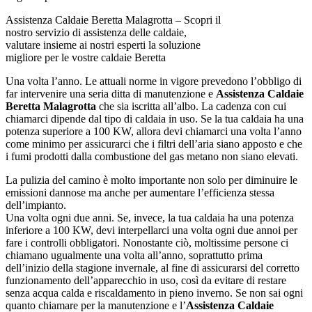
Assistenza Caldaie Beretta Malagrotta – Scopri il
nostro servizio di assistenza delle caldaie,
valutare insieme ai nostri esperti la soluzione
migliore per le vostre caldaie Beretta
Una volta l’anno. Le attuali norme in vigore prevedono l’obbligo di
far intervenire una seria ditta di manutenzione e
Assistenza Caldaie
Beretta Malagrotta
che sia iscritta all’albo. La cadenza con cui
chiamarci dipende dal tipo di caldaia in uso. Se la tua caldaia ha una
potenza superiore a 100 KW, allora devi chiamarci una volta l’anno
come minimo per assicurarci che i filtri dell’aria siano apposto e che
i fumi prodotti dalla combustione del gas metano non siano elevati.
La pulizia del camino è molto importante non solo per diminuire le
emissioni dannose ma anche per aumentare l’efficienza stessa
dell’impianto.
Una volta ogni due anni. Se, invece, la tua caldaia ha una potenza
inferiore a 100 KW, devi interpellarci una volta ogni due annoi per
fare i controlli obbligatori. Nonostante ciò, moltissime persone ci
chiamano ugualmente una volta all’anno, soprattutto prima
dell’inizio della stagione invernale, al fine di assicurarsi del corretto
funzionamento dell’apparecchio in uso, così da evitare di restare
senza acqua calda e riscaldamento in pieno inverno. Se non sai ogni
quanto chiamare per la manutenzione e l’
Assistenza Caldaie