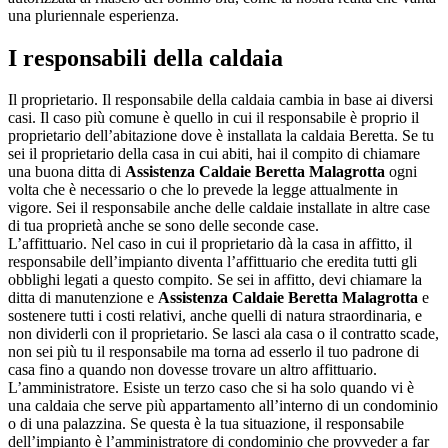
una pluriennale esperienza.
I responsabili della caldaia
Il proprietario. Il responsabile della caldaia cambia in base ai diversi
casi. Il caso più comune è quello in cui il responsabile è proprio il
proprietario dell’abitazione dove è installata la caldaia Beretta. Se tu
sei il proprietario della casa in cui abiti, hai il compito di chiamare
una buona ditta di
Assistenza Caldaie Beretta Malagrotta
ogni
volta che è necessario o che lo prevede la legge attualmente in
vigore. Sei il responsabile anche delle caldaie installate in altre case
di tua proprietà anche se sono delle seconde case.
L’affittuario. Nel caso in cui il proprietario dà la casa in affitto, il
responsabile dell’impianto diventa l’affittuario che eredita tutti gli
obblighi legati a questo compito. Se sei in affitto, devi chiamare la
ditta di manutenzione e
Assistenza Caldaie Beretta Malagrotta
e
sostenere tutti i costi relativi, anche quelli di natura straordinaria, e
non dividerli con il proprietario. Se lasci ala casa o il contratto scade,
non sei più tu il responsabile ma torna ad esserlo il tuo padrone di
casa fino a quando non dovesse trovare un altro affittuario.
L’amministratore. Esiste un terzo caso che si ha solo quando vi è
una caldaia che serve più appartamento all’interno di un condominio
o di una palazzina. Se questa è la tua situazione, il responsabile
dell’impianto è l’amministratore di condominio che provveder a far