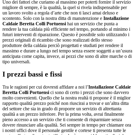
Uno dei fattori che curiamo al massimo per poterti fornire il servizio
migliore di sempre, è la qualità, la quel si rivela indispensabile per
un lavoro svolto a regola d’arte che non ti lasci amai deluso e
scontento. Solo con la nostra ditta di manutenzione e
Installazione
Caldaie Beretta Colli Portuensi
hai un servizio che punta a
rendere la tua caldaia più efficiente nel tempo, portando al minimo i
futuri interventi di riparazione. Questo è possibile solo utilizzando i
prezzi originali di ricambio che sono realizzati dello stesso
produttore della caldaia perciò progettati e studiati per rendere il
massimo e durare a lungo nel tempo senza essere soggetti a un’usura
anticipata come capita, invece, ai pezzi che sono di altre marche o di
tipo universali.
I prezzi bassi e fissi
Tra le ragioni per cui dovresti affidare a noi l’
Installazione Caldaie
Beretta Colli Portuensi
ci sono di certo i prezzi che sono davvero
molto convenienti. Quello che la nostra realtà ti propone è il miglior
rapporto qualità prezzo poiché non riuscirai a trovar e un’altra ditta
del settore che sia in grado di proporre un servizio di altrettanta
qualità a un prezzo inferiore. Per la prima volta, avrai finalmente
pieno accesso a un servizio che ti consente di risparmiare senza
dovere rinunciare alla qualità. Sei sempre in tempo per chiamare ora
i nostri uffici dove il personale gentile e cortese ti presenta tutte le