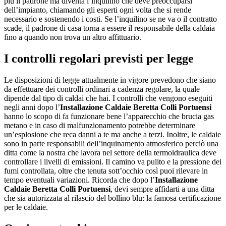
più il padrone ma diventa l’inquilino che deve preoccuparsi
dell’impianto, chiamando gli esperti ogni volta che si rende
necessario e sostenendo i costi. Se l’inquilino se ne va o il contratto
scade, il padrone di casa torna a essere il responsabile della caldaia
fino a quando non trova un altro affittuario.
I controlli regolari previsti per legge
Le disposizioni di legge attualmente in vigore prevedono che siano
da effettuare dei controlli ordinari a cadenza regolare, la quale
dipende dal tipo di caldai che hai. I controlli che vengono eseguiti
negli anni dopo l’
Installazione Caldaie Beretta Colli Portuensi
hanno lo scopo di fa funzionare bene l’apparecchio che brucia gas
metano e in caso di malfunzionamento potrebbe determinare
un’esplosione che reca danni a te ma anche a terzi. Inoltre, le caldaie
sono in parte responsabili dell’inquinamento atmosferico perciò una
ditta come la nostra che lavora nel settore della termoidraulica deve
controllare i livelli di emissioni. Il camino va pulito e la pressione dei
fumi controllata, oltre che tenuta sott’occhio così puoi rilevare in
tempo eventuali variazioni. Ricorda che dopo l’
Installazione
Caldaie Beretta Colli Portuensi
, devi sempre affidarti a una ditta
che sia autorizzata al rilascio del bollino blu: la famosa certificazione
per le caldaie.