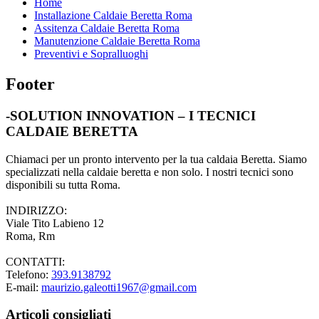
Home
Installazione Caldaie Beretta Roma
Assitenza Caldaie Beretta Roma
Manutenzione Caldaie Beretta Roma
Preventivi e Sopralluoghi
Footer
-SOLUTION INNOVATION – I TECNICI
CALDAIE BERETTA
Chiamaci per un pronto intervento per la tua caldaia Beretta. Siamo
specializzati nella caldaie beretta e non solo. I nostri tecnici sono
disponibili su tutta Roma.
INDIRIZZO:
Viale Tito Labieno 12
Roma, Rm
CONTATTI:
Telefono:
393.9138792
E-mail:
maurizio.galeotti1967@gmail.com
Articoli consigliati