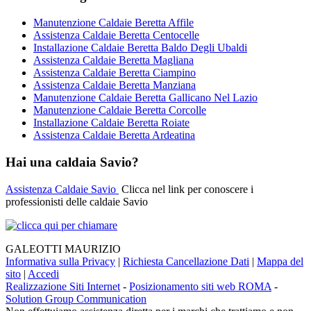
Manutenzione Caldaie Beretta Affile
Assistenza Caldaie Beretta Centocelle
Installazione Caldaie Beretta Baldo Degli Ubaldi
Assistenza Caldaie Beretta Magliana
Assistenza Caldaie Beretta Ciampino
Assistenza Caldaie Beretta Manziana
Manutenzione Caldaie Beretta Gallicano Nel Lazio
Manutenzione Caldaie Beretta Corcolle
Installazione Caldaie Beretta Roiate
Assistenza Caldaie Beretta Ardeatina
Hai una caldaia Savio?
Assistenza Caldaie Savio
Clicca nel link per conoscere i
professionisti delle caldaie Savio
GALEOTTI MAURIZIO
Informativa sulla Privacy
|
Richiesta Cancellazione Dati
|
Mappa del
sito
|
Accedi
Realizzazione Siti Internet
-
Posizionamento siti web ROMA
-
Solution Group Communication