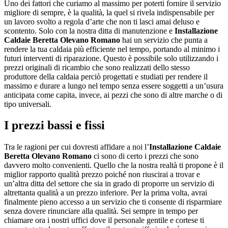
Uno dei fattori che curiamo al massimo per poterti fornire il servizio
migliore di sempre, è la qualità, la quel si rivela indispensabile per
un lavoro svolto a regola d’arte che non ti lasci amai deluso e
scontento. Solo con la nostra ditta di manutenzione e
Installazione
Caldaie Beretta Olevano Romano
hai un servizio che punta a
rendere la tua caldaia più efficiente nel tempo, portando al minimo i
futuri interventi di riparazione. Questo è possibile solo utilizzando i
prezzi originali di ricambio che sono realizzati dello stesso
produttore della caldaia perciò progettati e studiati per rendere il
massimo e durare a lungo nel tempo senza essere soggetti a un’usura
anticipata come capita, invece, ai pezzi che sono di altre marche o di
tipo universali.
I prezzi bassi e fissi
Tra le ragioni per cui dovresti affidare a noi l’
Installazione Caldaie
Beretta Olevano Romano
ci sono di certo i prezzi che sono
davvero molto convenienti. Quello che la nostra realtà ti propone è il
miglior rapporto qualità prezzo poiché non riuscirai a trovar e
un’altra ditta del settore che sia in grado di proporre un servizio di
altrettanta qualità a un prezzo inferiore. Per la prima volta, avrai
finalmente pieno accesso a un servizio che ti consente di risparmiare
senza dovere rinunciare alla qualità. Sei sempre in tempo per
chiamare ora i nostri uffici dove il personale gentile e cortese ti