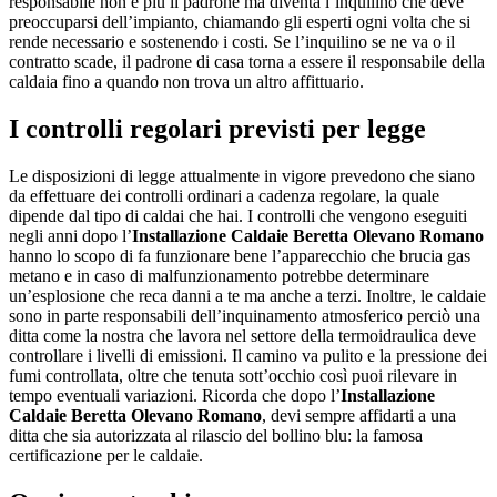
responsabile non è più il padrone ma diventa l’inquilino che deve
preoccuparsi dell’impianto, chiamando gli esperti ogni volta che si
rende necessario e sostenendo i costi. Se l’inquilino se ne va o il
contratto scade, il padrone di casa torna a essere il responsabile della
caldaia fino a quando non trova un altro affittuario.
I controlli regolari previsti per legge
Le disposizioni di legge attualmente in vigore prevedono che siano
da effettuare dei controlli ordinari a cadenza regolare, la quale
dipende dal tipo di caldai che hai. I controlli che vengono eseguiti
negli anni dopo l’
Installazione Caldaie Beretta Olevano Romano
hanno lo scopo di fa funzionare bene l’apparecchio che brucia gas
metano e in caso di malfunzionamento potrebbe determinare
un’esplosione che reca danni a te ma anche a terzi. Inoltre, le caldaie
sono in parte responsabili dell’inquinamento atmosferico perciò una
ditta come la nostra che lavora nel settore della termoidraulica deve
controllare i livelli di emissioni. Il camino va pulito e la pressione dei
fumi controllata, oltre che tenuta sott’occhio così puoi rilevare in
tempo eventuali variazioni. Ricorda che dopo l’
Installazione
Caldaie Beretta Olevano Romano
, devi sempre affidarti a una
ditta che sia autorizzata al rilascio del bollino blu: la famosa
certificazione per le caldaie.