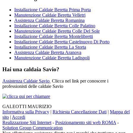
Installazione Caldaie Beretta Prima Porta
Manutenzione Caldaie Beretta Velletri
Assistenza Caldaie Beretta Romanina
Installazione Caldaie Beretta Colle Palatino
Manutenzione Caldaie Beretta Colle Del Sole
Installazione Caldaie Beretta Montelibretti
Installazione Caldaie Beretta Castelnuovo Di Porto
Installazione Caldaie Beretta La Storta
Assistenza Caldaie Beretta Aranova
Manutenzione Caldaie Beretta Ladispoli
Hai una caldaia Savio?
Assistenza Caldaie Savio
Clicca nel link per conoscere i
professionisti delle caldaie Savio
GALEOTTI MAURIZIO
Informativa sulla Privacy
|
Richiesta Cancellazione Dati
|
Mappa del
sito
|
Accedi
Realizzazione Siti Internet
-
Posizionamento siti web ROMA
-
Solution Group Communication