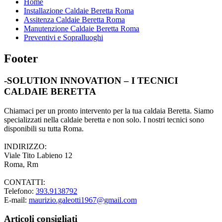
Home
Installazione Caldaie Beretta Roma
Assitenza Caldaie Beretta Roma
Manutenzione Caldaie Beretta Roma
Preventivi e Sopralluoghi
Footer
-SOLUTION INNOVATION – I TECNICI
CALDAIE BERETTA
Chiamaci per un pronto intervento per la tua caldaia Beretta. Siamo
specializzati nella caldaie beretta e non solo. I nostri tecnici sono
disponibili su tutta Roma.
INDIRIZZO:
Viale Tito Labieno 12
Roma, Rm
CONTATTI:
Telefono:
393.9138792
E-mail:
maurizio.galeotti1967@gmail.com
Articoli consigliati