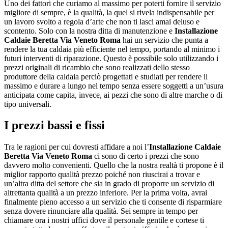
Uno dei fattori che curiamo al massimo per poterti fornire il servizio
migliore di sempre, è la qualità, la quel si rivela indispensabile per
un lavoro svolto a regola d’arte che non ti lasci amai deluso e
scontento. Solo con la nostra ditta di manutenzione e
Installazione
Caldaie Beretta Via Veneto Roma
hai un servizio che punta a
rendere la tua caldaia più efficiente nel tempo, portando al minimo i
futuri interventi di riparazione. Questo è possibile solo utilizzando i
prezzi originali di ricambio che sono realizzati dello stesso
produttore della caldaia perciò progettati e studiati per rendere il
massimo e durare a lungo nel tempo senza essere soggetti a un’usura
anticipata come capita, invece, ai pezzi che sono di altre marche o di
tipo universali.
I prezzi bassi e fissi
Tra le ragioni per cui dovresti affidare a noi l’
Installazione Caldaie
Beretta Via Veneto Roma
ci sono di certo i prezzi che sono
davvero molto convenienti. Quello che la nostra realtà ti propone è il
miglior rapporto qualità prezzo poiché non riuscirai a trovar e
un’altra ditta del settore che sia in grado di proporre un servizio di
altrettanta qualità a un prezzo inferiore. Per la prima volta, avrai
finalmente pieno accesso a un servizio che ti consente di risparmiare
senza dovere rinunciare alla qualità. Sei sempre in tempo per
chiamare ora i nostri uffici dove il personale gentile e cortese ti