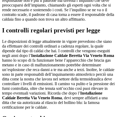
responsabile non è più il padrone ma diventa l’inquilino che deve
preoccuparsi dell’impianto, chiamando gli esperti ogni volta che si
rende necessario e sostenendo i costi. Se l’inquilino se ne va o il
contratto scade, il padrone di casa torna a essere il responsabile della
caldaia fino a quando non trova un altro affittuario.
I controlli regolari previsti per legge
Le disposizioni di legge attualmente in vigore prevedono che siano
da effettuare dei controlli ordinari a cadenza regolare, la quale
dipende dal tipo di caldai che hai. I controlli che vengono eseguiti
negli anni dopo l’
Installazione Caldaie Beretta Via Veneto Roma
hanno lo scopo di fa funzionare bene l’apparecchio che brucia gas
metano e in caso di malfunzionamento potrebbe determinare
un’esplosione che reca danni a te ma anche a terzi. Inoltre, le caldaie
sono in parte responsabili dell’inquinamento atmosferico perciò una
ditta come la nostra che lavora nel settore della termoidraulica deve
controllare i livelli di emissioni. Il camino va pulito e la pressione dei
fumi controllata, oltre che tenuta sott’occhio così puoi rilevare in
tempo eventuali variazioni. Ricorda che dopo l’
Installazione
Caldaie Beretta Via Veneto Roma
, devi sempre affidarti a una
ditta che sia autorizzata al rilascio del bollino blu: la famosa
certificazione per le caldaie.