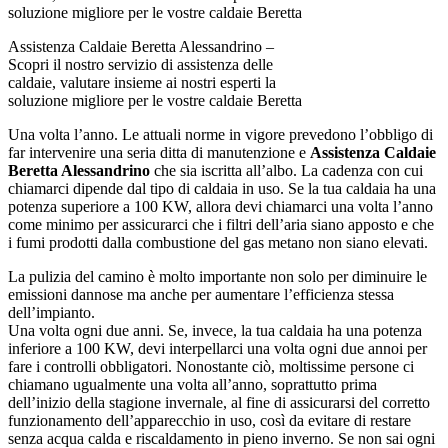
Assistenza Caldaie Beretta Alessandrino –
Scopri il nostro servizio di assistenza delle
caldaie, valutare insieme ai nostri esperti la
soluzione migliore per le vostre caldaie Beretta
Una volta l’anno. Le attuali norme in vigore prevedono l’obbligo di
far intervenire una seria ditta di manutenzione e
Assistenza Caldaie
Beretta Alessandrino
che sia iscritta all’albo. La cadenza con cui
chiamarci dipende dal tipo di caldaia in uso. Se la tua caldaia ha una
potenza superiore a 100 KW, allora devi chiamarci una volta l’anno
come minimo per assicurarci che i filtri dell’aria siano apposto e che
i fumi prodotti dalla combustione del gas metano non siano elevati.
La pulizia del camino è molto importante non solo per diminuire le
emissioni dannose ma anche per aumentare l’efficienza stessa
dell’impianto.
Una volta ogni due anni. Se, invece, la tua caldaia ha una potenza
inferiore a 100 KW, devi interpellarci una volta ogni due annoi per
fare i controlli obbligatori. Nonostante ciò, moltissime persone ci
chiamano ugualmente una volta all’anno, soprattutto prima
dell’inizio della stagione invernale, al fine di assicurarsi del corretto
funzionamento dell’apparecchio in uso, così da evitare di restare
senza acqua calda e riscaldamento in pieno inverno. Se non sai ogni