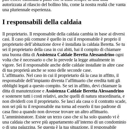
autorizzata al rilascio del bollino blu, come la nostra realtà che vanta
una pluriennale esperienza.
I responsabili della caldaia
Il proprietario. Il responsabile della caldaia cambia in base ai diversi
casi. Il caso più comune è quello in cui il responsabile è proprio il
proprietario dell’abitazione dove è installata la caldaia Beretta. Se tu
sei il proprietario della casa in cui abiti, hai il compito di chiamare
una buona ditta di
Assistenza Caldaie Beretta Alessandrino
ogni
volta che è necessario o che lo prevede la legge attualmente in
vigore. Sei il responsabile anche delle caldaie installate in altre case
di tua proprietà anche se sono delle seconde case.
L’affittuario. Nel caso in cui il proprietario dà la casa in affitto, il
responsabile dell’impianto diventa l’affittuario che eredita tutti gli
obblighi legati a questo compito. Se sei in affitto, devi chiamare la
ditta di manutenzione e
Assistenza Caldaie Beretta Alessandrino
e sostenere tutti i costi relativi, anche quelli di natura straordinaria, e
non dividerli con il proprietario. Se lasci ala casa o il contratto scade,
non sei più tu il responsabile ma torna ad esserlo il tuo padrone di
casa fino a quando non dovesse trovare un altro affittuario.
L’amministratore. Esiste un terzo caso che si ha solo quando vi è
una caldaia che serve più appartamento all’interno di un condominio
o di una palazzina. Se questa è la tua situazione, il responsabile