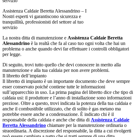
Assistenza Caldaie Beretta Alessandrino – I
Nostri esperti vi garantiscono sicurezza e
tranquillità, professionisti del settore al tuo
servizio
La nostra ditta di manutenzione e
Assistenza Caldaie Beretta
Alessandrino
è la realtà che fa al caso tuo ogni volta che hai un
problema o anche quando devi far effettuare i controlli obbligatori
per legge.
Di seguito, trovi tutto quello che devi conoscere in merito alla
manutenzione e alla tua caldaia per non avere problemi.
Il libretto dell’impianto
Il libretto di impianto è un importante documento che deve sempre
esser conservato poiché contiene tutte le informazioni
sull’apparecchio in uso. La prima pagina del libretto dice che tipo di
caldaia usi: il produttore e l’anno di installazione sono informazioni
preziose. Oltre a questo, trovi indicata la potenza della tua caldaia e
anche il combustibile utilizzato, che di solito è gas metano ma
potrebbe essere anche a condensazione. È indicato chi è il
responsabile della caldaia e anche che ditta di
Assistenza Caldaie
Beretta Alessandrino
chiamare per la manutenzione ordinaria o
straordinaria. A discrezione del responsabile, la ditta a cui rivolgerti
può essere cambiata a patto che si tratti sempre di una ditta