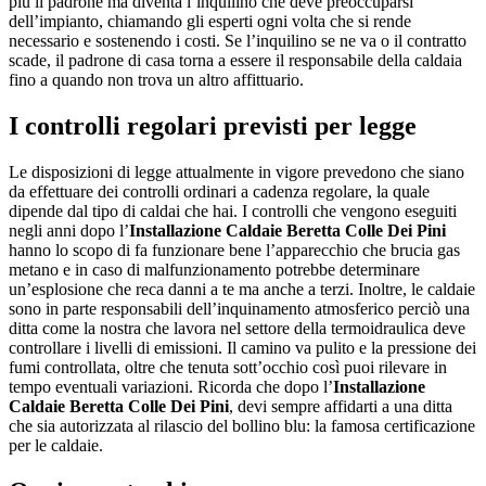
più il padrone ma diventa l’inquilino che deve preoccuparsi
dell’impianto, chiamando gli esperti ogni volta che si rende
necessario e sostenendo i costi. Se l’inquilino se ne va o il contratto
scade, il padrone di casa torna a essere il responsabile della caldaia
fino a quando non trova un altro affittuario.
I controlli regolari previsti per legge
Le disposizioni di legge attualmente in vigore prevedono che siano
da effettuare dei controlli ordinari a cadenza regolare, la quale
dipende dal tipo di caldai che hai. I controlli che vengono eseguiti
negli anni dopo l’
Installazione Caldaie Beretta Colle Dei Pini
hanno lo scopo di fa funzionare bene l’apparecchio che brucia gas
metano e in caso di malfunzionamento potrebbe determinare
un’esplosione che reca danni a te ma anche a terzi. Inoltre, le caldaie
sono in parte responsabili dell’inquinamento atmosferico perciò una
ditta come la nostra che lavora nel settore della termoidraulica deve
controllare i livelli di emissioni. Il camino va pulito e la pressione dei
fumi controllata, oltre che tenuta sott’occhio così puoi rilevare in
tempo eventuali variazioni. Ricorda che dopo l’
Installazione
Caldaie Beretta Colle Dei Pini
, devi sempre affidarti a una ditta
che sia autorizzata al rilascio del bollino blu: la famosa certificazione
per le caldaie.