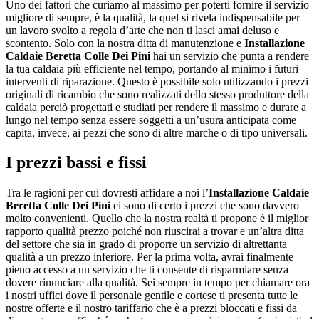
Uno dei fattori che curiamo al massimo per poterti fornire il servizio
migliore di sempre, è la qualità, la quel si rivela indispensabile per
un lavoro svolto a regola d’arte che non ti lasci amai deluso e
scontento. Solo con la nostra ditta di manutenzione e
Installazione
Caldaie Beretta Colle Dei Pini
hai un servizio che punta a rendere
la tua caldaia più efficiente nel tempo, portando al minimo i futuri
interventi di riparazione. Questo è possibile solo utilizzando i prezzi
originali di ricambio che sono realizzati dello stesso produttore della
caldaia perciò progettati e studiati per rendere il massimo e durare a
lungo nel tempo senza essere soggetti a un’usura anticipata come
capita, invece, ai pezzi che sono di altre marche o di tipo universali.
I prezzi bassi e fissi
Tra le ragioni per cui dovresti affidare a noi l’
Installazione Caldaie
Beretta Colle Dei Pini
ci sono di certo i prezzi che sono davvero
molto convenienti. Quello che la nostra realtà ti propone è il miglior
rapporto qualità prezzo poiché non riuscirai a trovar e un’altra ditta
del settore che sia in grado di proporre un servizio di altrettanta
qualità a un prezzo inferiore. Per la prima volta, avrai finalmente
pieno accesso a un servizio che ti consente di risparmiare senza
dovere rinunciare alla qualità. Sei sempre in tempo per chiamare ora
i nostri uffici dove il personale gentile e cortese ti presenta tutte le
nostre offerte e il nostro tariffario che è a prezzi bloccati e fissi da