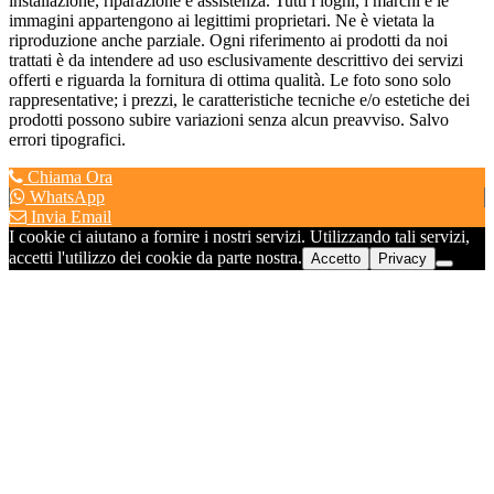
installazione, riparazione e assistenza. Tutti i loghi, i marchi e le
immagini appartengono ai legittimi proprietari. Ne è vietata la
riproduzione anche parziale. Ogni riferimento ai prodotti da noi
trattati è da intendere ad uso esclusivamente descrittivo dei servizi
offerti e riguarda la fornitura di ottima qualità. Le foto sono solo
rappresentative; i prezzi, le caratteristiche tecniche e/o estetiche dei
prodotti possono subire variazioni senza alcun preavviso. Salvo
errori tipografici.
Chiama Ora
WhatsApp
Invia Email
I cookie ci aiutano a fornire i nostri servizi. Utilizzando tali servizi,
accetti l'utilizzo dei cookie da parte nostra.
Accetto
Privacy