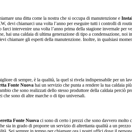
chiamare una ditta come la nostra che si occupa di manutenzione e
Insta
, devi chiamarci una volta l’anno per eseguire tutti i controlli di routin
o farci intervenire una volta l’anno prima della stagione invernale per v
e, hai una caldaia di ultima generazione di tipo a condensazione, noi i
devi chiamare gli esperti della manutenzione. Inoltre, in qualsiasi momento
gliore di sempre, è la qualità, la quel si rivela indispensabile per un la
retta Fonte Nuova
hai un servizio che punta a rendere la tua caldaia più
icambio che sono realizzati dello stesso produttore della caldaia perciò p
i che sono di altre marche o di tipo universali.
Beretta Fonte Nuova
ci sono di certo i prezzi che sono davvero molto co
 che sia in grado di proporre un servizio di altrettanta qualità a un prezz
ità. Sei sempre in tempo per chiamare ora i nostri uffici dove il personale 