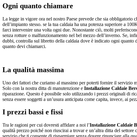
Ogni quanto chiamare
La legge in vigore ora nel nostro Paese prevede che sia obbligatorio 
dell’impianto stesso. se la tua caldaia ha una potenza superiore a 100KW
farci intervenire una volta ogni due. Nonostante ciò, molti preferiscon
senza rotture o malfunzionamento nel bel mezzo dell’inverno. Se, infin
dubbi, controlla sul libretto della caldaia dove è indicato ogni quanto 
quanto devi chiamarci.
La qualità massima
Uno dei fattori che curiamo al massimo per poterti fornire il servizio mi
Solo con la nostra ditta di manutenzione e
Installazione Caldaie Be
riparazione. Questo è possibile solo utilizzando i prezzi originali di r
senza essere soggetti a un’usura anticipata come capita, invece, ai pezz
I prezzi bassi e fissi
Tra le ragioni per cui dovresti affidare a noi l’
Installazione Caldaie 
qualità prezzo poiché non riuscirai a trovar e un’altra ditta del settore
servizio che ti consente di risparmiare senza dovere rinunciare alla qual