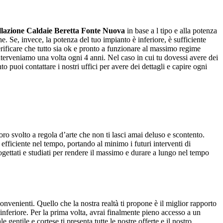
llazione Caldaie Beretta Fonte Nuova
in base a l tipo e alla potenza
e. Se, invece, la potenza del tuo impianto è inferiore, è sufficiente
erificare che tutto sia ok e pronto a funzionare al massimo regime
nterveniamo una volta ogni 4 anni. Nel caso in cui tu dovessi avere dei
 puoi contattare i nostri uffici per avere dei dettagli e capire ogni
voro svolto a regola d’arte che non ti lasci amai deluso e scontento.
 efficiente nel tempo, portando al minimo i futuri interventi di
rogettati e studiati per rendere il massimo e durare a lungo nel tempo
nvenienti. Quello che la nostra realtà ti propone è il miglior rapporto
o inferiore. Per la prima volta, avrai finalmente pieno accesso a un
gentile e cortese ti presenta tutte le nostre offerte e il nostro