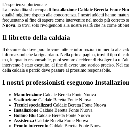
L’esperienza pluriennale
La nostra ditta si occupa di
Installazione Caldaie Beretta Fonte Nu
qualità migliore rispetto alla concorrenza. I nostri addetti hanno mat
frequentano al fine di sapere come intervenire nel modo più corretto su
Nuova
, lo trovi solo rivolgendoti alla nostra realtà che ha come obbiet
Il libretto della caldaia
Il documento dove puoi trovare tutte le informazioni in merito alla calda
informazioni che la riguardano. Nella prima pagina, trovi il tipo di cald
ma, in quanto responsabile, puoi sempre decidere di rivolgerti a un’altra 
intervento è stato eseguito, al fine di avere uno storico preciso. Nel caso
della caldaia e perciò deve passare al prossimo responsabile.
I nostri professionisti eseguono Installaz
Manutenzione
Caldaie Beretta Fonte Nuova
Sostituzione
Caldaie Beretta Fonte Nuova
Tecnici specializzati
Caldaie Beretta Fonte Nuova
Installazione
Caldaie Beretta Fonte Nuova
Bollino Blu
Caldaie Beretta Fonte Nuova
Assistenza
Caldaie Beretta Fonte Nuova
Pronto intervento
Caldaie Beretta Fonte Nuova