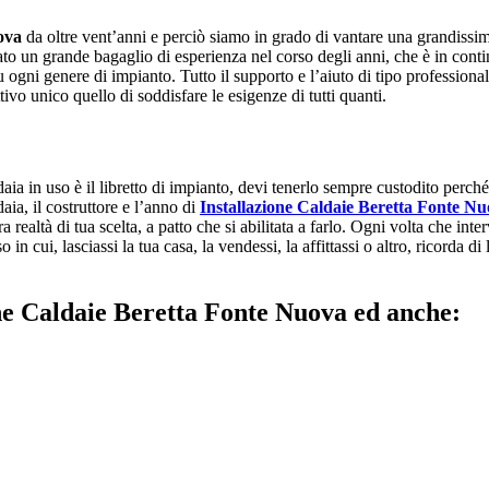
ova
da oltre vent’anni e perciò siamo in grado di vantare una grandissima
urato un grande bagaglio di esperienza nel corso degli anni, che è in co
 ogni genere di impianto. Tutto il supporto e l’aiuto di tipo professional
tivo unico quello di soddisfare le esigenze di tutti quanti.
ia in uso è il libretto di impianto, devi tenerlo sempre custodito perché pu
aia, il costruttore e l’anno di
Installazione Caldaie Beretta Fonte N
realtà di tua scelta, a patto che si abilitata a farlo. Ogni volta che inte
 in cui, lasciassi la tua casa, la vendessi, la affittassi o altro, ricorda d
ione Caldaie Beretta Fonte Nuova ed anche: