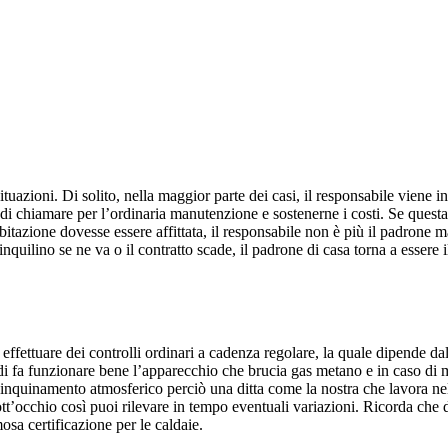
situazioni. Di solito, nella maggior parte dei casi, il responsabile viene 
o di chiamare per l’ordinaria manutenzione e sostenerne i costi. Se quest
’abitazione dovesse essere affittata, il responsabile non è più il padron
’inquilino se ne va o il contratto scade, il padrone di casa torna a essere
fettuare dei controlli ordinari a cadenza regolare, la quale dipende dal 
i fa funzionare bene l’apparecchio che brucia gas metano e in caso di
l’inquinamento atmosferico perciò una ditta come la nostra che lavora nel s
ott’occhio così puoi rilevare in tempo eventuali variazioni. Ricorda che 
amosa certificazione per le caldaie.