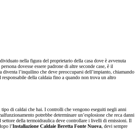
individuato nella figura del proprietario della casa dove è avvenuta
a persona dovesse essere padrone di altre seconde case, è il
e ma diventa l’inquilino che deve preoccuparsi dell’impianto, chiamando
 il responsabile della caldaia fino a quando non trova un altro
tipo di caldai che hai. I controlli che vengono eseguiti negli anni
 malfunzionamento potrebbe determinare un’esplosione che reca danni
ettore della termoidraulica deve controllare i livelli di emissioni. Il
dopo l’
Installazione Caldaie Beretta Fonte Nuova
, devi sempre