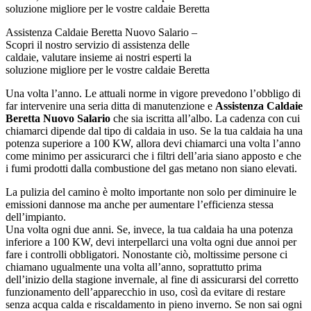
Assistenza Caldaie Beretta Nuovo Salario –
Scopri il nostro servizio di assistenza delle
caldaie, valutare insieme ai nostri esperti la
soluzione migliore per le vostre caldaie Beretta
Una volta l’anno. Le attuali norme in vigore prevedono l’obbligo di
far intervenire una seria ditta di manutenzione e
Assistenza Caldaie
Beretta Nuovo Salario
che sia iscritta all’albo. La cadenza con cui
chiamarci dipende dal tipo di caldaia in uso. Se la tua caldaia ha una
potenza superiore a 100 KW, allora devi chiamarci una volta l’anno
come minimo per assicurarci che i filtri dell’aria siano apposto e che
i fumi prodotti dalla combustione del gas metano non siano elevati.
La pulizia del camino è molto importante non solo per diminuire le
emissioni dannose ma anche per aumentare l’efficienza stessa
dell’impianto.
Una volta ogni due anni. Se, invece, la tua caldaia ha una potenza
inferiore a 100 KW, devi interpellarci una volta ogni due annoi per
fare i controlli obbligatori. Nonostante ciò, moltissime persone ci
chiamano ugualmente una volta all’anno, soprattutto prima
dell’inizio della stagione invernale, al fine di assicurarsi del corretto
funzionamento dell’apparecchio in uso, così da evitare di restare
senza acqua calda e riscaldamento in pieno inverno. Se non sai ogni