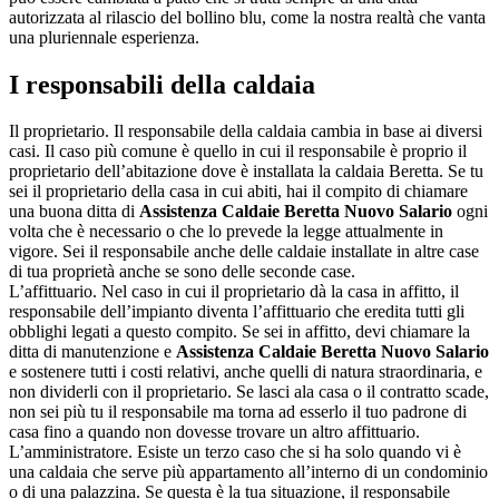
autorizzata al rilascio del bollino blu, come la nostra realtà che vanta
una pluriennale esperienza.
I responsabili della caldaia
Il proprietario. Il responsabile della caldaia cambia in base ai diversi
casi. Il caso più comune è quello in cui il responsabile è proprio il
proprietario dell’abitazione dove è installata la caldaia Beretta. Se tu
sei il proprietario della casa in cui abiti, hai il compito di chiamare
una buona ditta di
Assistenza Caldaie Beretta Nuovo Salario
ogni
volta che è necessario o che lo prevede la legge attualmente in
vigore. Sei il responsabile anche delle caldaie installate in altre case
di tua proprietà anche se sono delle seconde case.
L’affittuario. Nel caso in cui il proprietario dà la casa in affitto, il
responsabile dell’impianto diventa l’affittuario che eredita tutti gli
obblighi legati a questo compito. Se sei in affitto, devi chiamare la
ditta di manutenzione e
Assistenza Caldaie Beretta Nuovo Salario
e sostenere tutti i costi relativi, anche quelli di natura straordinaria, e
non dividerli con il proprietario. Se lasci ala casa o il contratto scade,
non sei più tu il responsabile ma torna ad esserlo il tuo padrone di
casa fino a quando non dovesse trovare un altro affittuario.
L’amministratore. Esiste un terzo caso che si ha solo quando vi è
una caldaia che serve più appartamento all’interno di un condominio
o di una palazzina. Se questa è la tua situazione, il responsabile